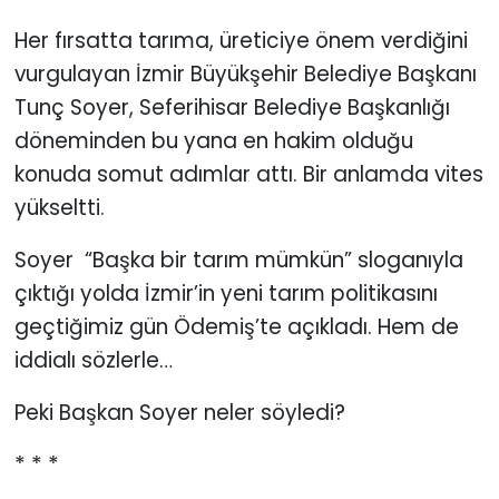
Her fırsatta tarıma, üreticiye önem verdiğini
KÜLTÜR SANAT
vurgulayan İzmir Büyükşehir Belediye Başkanı
MAGAZİN
Tunç Soyer, Seferihisar Belediye Başkanlığı
döneminden bu yana en hakim olduğu
POLİTİKA
konuda somut adımlar attı. Bir anlamda vites
yükseltti.
SAĞLIK
Soyer “Başka bir tarım mümkün” sloganıyla
Siyaset
çıktığı yolda İzmir’in yeni tarım politikasını
SPOR
geçtiğimiz gün Ödemiş’te açıkladı. Hem de
iddialı sözlerle…
TEKNOLOJİ
Peki Başkan Soyer neler söyledi?
Yaşam
* * *
YEREL POLİTİKA