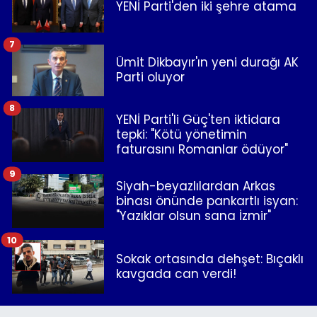
YENİ Parti'den iki şehre atama
7
Ümit Dikbayır'ın yeni durağı AK
Parti oluyor
8
YENİ Parti'li Güç'ten iktidara
tepki: "Kötü yönetimin
faturasını Romanlar ödüyor"
9
Siyah-beyazlılardan Arkas
binası önünde pankartlı isyan:
"Yazıklar olsun sana İzmir"
10
Sokak ortasında dehşet: Bıçaklı
kavgada can verdi!