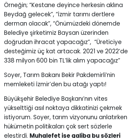
Örneğin; “Kestane deyince herkesin aklına
Beydağ gelecek”, “İzmir tarımı dertlere
YEREL YÖNETİMLER
derman olacak”, “Önümüzdeki dönemde
Yurt
Belediye şirketimiz Baysan üzerinden
doğrudan ihracat yapacağız”, “Üreticiye
desteğimiz üç kat artacak. 2021 ve 2022’de
338 milyon 600 bin TL’lik alım yapacağız”
Soyer, Tarım Bakanı Bekir Pakdemirli’nin
memleketi İzmir’den bu atağı yaptı!
Büyükşehir Belediye Başkanı’nın vites
yükselttiği asıl noktaya dikkatinizi çekmek
istiyorum. Soyer, tarım vizyonunu anlatırken
hükümetin politikaları çok sert sözlerle
eleştirdi.
Muhalefet ise galiba bu sözleri