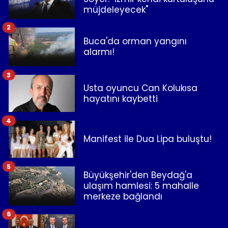
müjdeleyecek"
2
Buca'da orman yangını
alarmı!
3
Usta oyuncu Can Kolukısa
hayatını kaybetti
4
Manifest ile Dua Lipa buluştu!
5
Büyükşehir'den Beydağ'a
ulaşım hamlesi: 5 mahalle
merkeze bağlandı
6