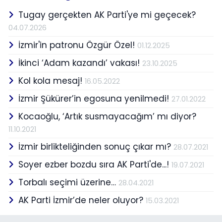
Tugay gerçekten AK Parti'ye mi geçecek?
04.07.2026
İzmir'in patronu Özgür Özel!
01.12.2025
İkinci ‘Adam kazandı’ vakası!
23.10.2025
Kol kola mesaj!
16.05.2022
İzmir Şükürer’in egosuna yenilmedi!
27.01.2022
Kocaoğlu, ‘Artık susmayacağım’ mı diyor?
11.10.2021
İzmir birlikteliğinden sonuç çıkar mı?
28.07.2021
Soyer ezber bozdu sıra AK Parti'de...!
19.07.2021
Torbalı seçimi üzerine…
28.04.2021
AK Parti İzmir’de neler oluyor?
15.03.2021