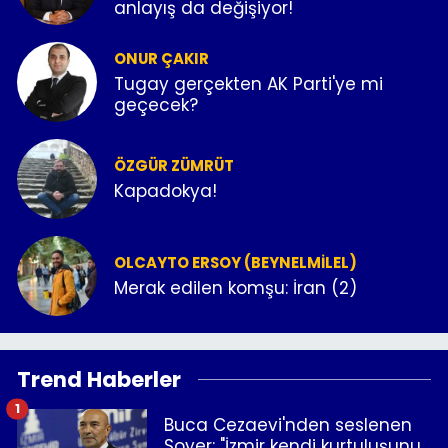
anlayış da değişiyor!
ONUR ÇAKIR
Tugay gerçekten AK Parti'ye mi
geçecek?
ÖZGÜR ZÜMRÜT
Kapadokya!
OLCAYTO ERSOY (BEYNELMILEL)
Merak edilen komşu: İran (2)
Trend Haberler
1
Buca Cezaevi'nden seslenen
Soyer: "İzmir kendi kurtuluşunu