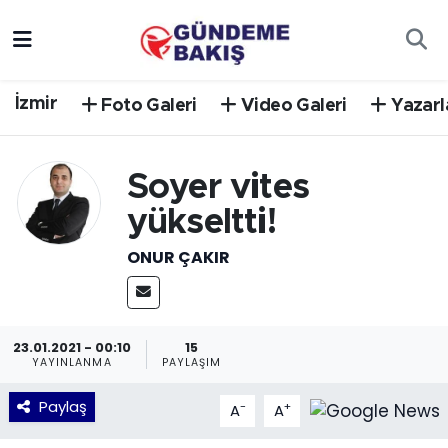
Ankara
Nöbetçi Eczaneler
İzmir
Foto Galeri
Video Galeri
Yazarl
Bilim Teknoloji
Hava Durumu
DÜNYA
Trafik Durumu
Soyer vites
yükseltti!
EGE
Süper Lig Puan Durumu ve Fikstür
ONUR ÇAKIR
EĞİTİM
Tüm Manşetler
EKONOMİ
Son Dakika Haberleri
23.01.2021 - 00:10
15
YAYINLANMA
PAYLAŞIM
English News
Haber Arşivi
Paylaş
-
+
A
A
GÜNCEL