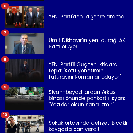
6
YENİ Parti'den iki şehre atama
7
Ümit Dikbayır'ın yeni durağı AK
Parti oluyor
8
YENİ Parti'li Güç'ten iktidara
tepki: "Kötü yönetimin
faturasını Romanlar ödüyor"
9
Siyah-beyazlılardan Arkas
binası önünde pankartlı isyan:
"Yazıklar olsun sana İzmir"
10
Sokak ortasında dehşet: Bıçaklı
kavgada can verdi!