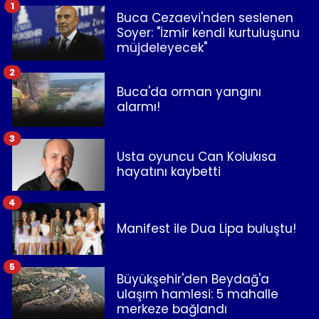
1
Buca Cezaevi'nden seslenen
Soyer: "İzmir kendi kurtuluşunu
müjdeleyecek"
2
Buca'da orman yangını
alarmı!
3
Usta oyuncu Can Kolukısa
hayatını kaybetti
4
Manifest ile Dua Lipa buluştu!
5
Büyükşehir'den Beydağ'a
ulaşım hamlesi: 5 mahalle
merkeze bağlandı