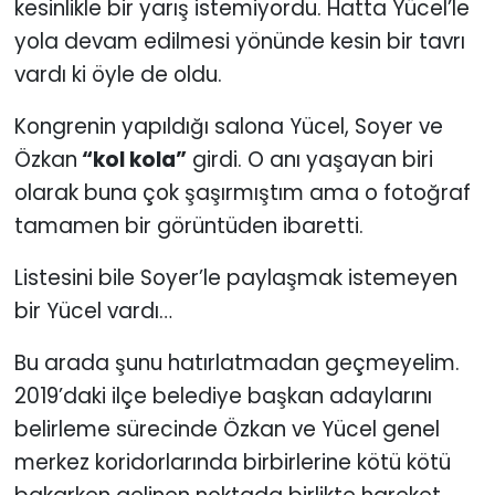
kesinlikle bir yarış istemiyordu. Hatta Yücel’le
yola devam edilmesi yönünde kesin bir tavrı
YEREL YÖNETİMLER
vardı ki öyle de oldu.
Yurt
Kongrenin yapıldığı salona Yücel, Soyer ve
Özkan
“kol kola”
girdi. O anı yaşayan biri
olarak buna çok şaşırmıştım ama o fotoğraf
tamamen bir görüntüden ibaretti.
Listesini bile Soyer’le paylaşmak istemeyen
bir Yücel vardı…
Bu arada şunu hatırlatmadan geçmeyelim.
2019’daki ilçe belediye başkan adaylarını
belirleme sürecinde Özkan ve Yücel genel
merkez koridorlarında birbirlerine kötü kötü