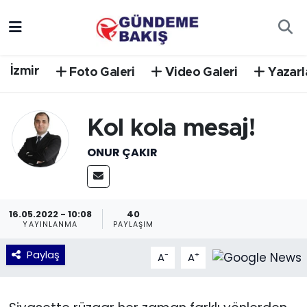
Ankara
Nöbetçi Eczaneler
İzmir
Foto Galeri
Video Galeri
Yazarl
Bilim Teknoloji
Hava Durumu
DÜNYA
Trafik Durumu
Kol kola mesaj!
ONUR ÇAKIR
EGE
Süper Lig Puan Durumu ve Fikstür
EĞİTİM
Tüm Manşetler
16.05.2022 - 10:08
40
EKONOMİ
Son Dakika Haberleri
YAYINLANMA
PAYLAŞIM
Paylaş
-
+
A
A
English News
Haber Arşivi
GÜNCEL