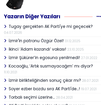
Yazarın Diğer Yazıları
Tugay gerçekten AK Parti'ye mi geçecek?
04.07.2026
İzmir'in patronu Özgür Özel!
01.12.2025
İkinci ‘Adam kazandı’ vakası!
23.10.2025
İzmir Şükürer’in egosuna yenilmedi!
27.01.2022
Kocaoğlu, ‘Artık susmayacağım’ mı diyor?
11.10.2021
İzmir birlikteliğinden sonuç çıkar mı?
28.07.2021
Soyer ezber bozdu sıra AK Parti'de...!
19.07.2021
Torbalı seçimi üzerine…
28.04.2021