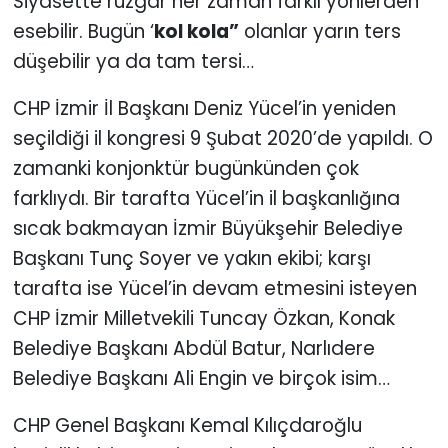
Siyasette rüzgar her zaman farklı yönlerden
esebilir. Bugün ‘
kol kola”
olanlar yarın ters
KÜLTÜR SANAT
düşebilir ya da tam tersi…
MAGAZİN
CHP İzmir İl Başkanı Deniz Yücel’in yeniden
seçildiği il kongresi 9 Şubat 2020’de yapıldı. O
POLİTİKA
zamanki konjonktür bugünkünden çok
SAĞLIK
farklıydı. Bir tarafta Yücel’in il başkanlığına
sıcak bakmayan İzmir Büyükşehir Belediye
Siyaset
Başkanı Tunç Soyer ve yakın ekibi; karşı
tarafta ise Yücel’in devam etmesini isteyen
SPOR
CHP İzmir Milletvekili Tuncay Özkan, Konak
TEKNOLOJİ
Belediye Başkanı Abdül Batur, Narlıdere
Belediye Başkanı Ali Engin ve birçok isim…
Yaşam
CHP Genel Başkanı Kemal Kılıçdaroğlu
YEREL POLİTİKA