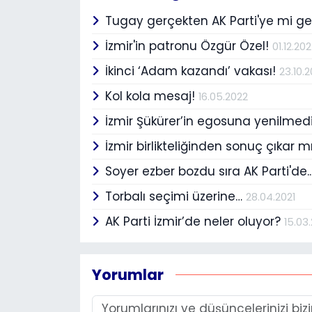
Tugay gerçekten AK Parti'ye mi 
İzmir'in patronu Özgür Özel!
01.12.20
İkinci ‘Adam kazandı’ vakası!
23.10.
Kol kola mesaj!
16.05.2022
İzmir Şükürer’in egosuna yenilmed
İzmir birlikteliğinden sonuç çıkar m
Soyer ezber bozdu sıra AK Parti'de..
Torbalı seçimi üzerine…
28.04.2021
AK Parti İzmir’de neler oluyor?
15.03
Yorumlar