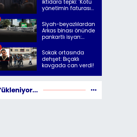
iktidara tepki: "Kötü
yönetimin faturasını
Romanlar ödüyor"
Siyah-beyazlılardan
Arkas binası önünde
pankartlı isyan:
"Yazıklar olsun sana
İzmir"
Sokak ortasında
dehşet: Bıçaklı
kavgada can verdi!
Yükleniyor...