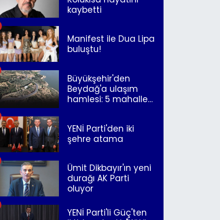
kaybetti
Manifest ile Dua Lipa
buluştu!
Büyükşehir'den
Beydağ'a ulaşım
hamlesi: 5 mahalle
merkeze bağlandı
YENİ Parti'den iki
şehre atama
Ümit Dikbayır'ın yeni
durağı AK Parti
oluyor
YENİ Parti'li Güç'ten