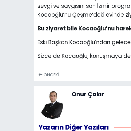
sevgi ve saygısını son İzmir progr
Kocaoğlu’nu Çeşme’deki evinde ziy
Bu ziyaret bile Kocaoğlu’nu harek
Eski Başkan Kocaoğlu’ndan gelece
Sizce de Kocaoğlu, konuşmaya d
ÖNCEKI
Onur Çakır
Yazarın Diğer Yazıları