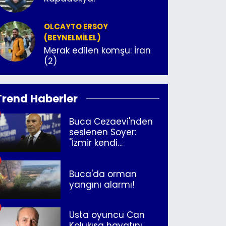
OLCAYTO ERSOY
(BEYNELMILEL)
Merak edilen komşu: İran
(2)
Trend Haberler
Buca Cezaevi'nden
seslenen Soyer:
"İzmir kendi
kurtuluşunu
müjdeleyecek"
Buca'da orman
yangını alarmı!
Usta oyuncu Can
Kolukısa hayatını