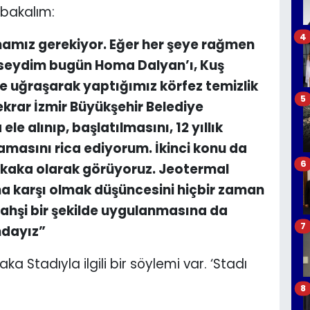
 bakalım:
4
amız gerekiyor. Eğer her şeye rağmen
eseydim bugün Homa Dalyan’ı, Kuş
ne uğraşarak yaptığımız körfez temizlik
5
tekrar İzmir Büyükşehir Belediye
e alınıp, başlatılmasını, 12 yıllık
masını rica ediyorum. İkinci konu da
6
 tukaka olarak görüyoruz. Jeotermal
na karşı olmak düşüncesini hiçbir zaman
hşi bir şekilde uygulanmasına da
7
ndayız”
a Stadıyla ilgili bir söylemi var. ‘Stadı
8