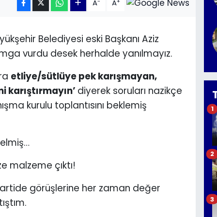
-
+
A
A
ükşehir Belediyesi eski Başkanı Aziz
mga vurdu desek herhalde yanılmayız.
nra
etliye/sütlüye pek karışmayan,
i karıştırmayın’
diyerek soruları nazikçe
nışma kurulu toplantısını beklemiş
1
gelmiş…
2
ze malzeme çıktı!
artide görüşlerine her zaman değer
3
ıştım.