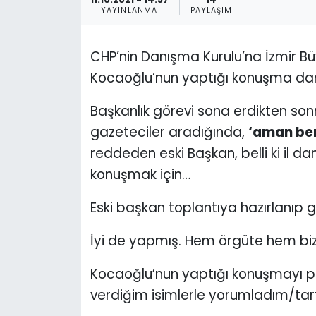
YAYINLANMA
PAYLAŞIM
KÜLTÜR SANAT
CHP’nin Danışma Kurulu’na İzmir Büy
MAGAZİN
Kocaoğlu’nun yaptığı konuşma da
POLİTİKA
Başkanlık görevi sona erdikten so
gazeteciler aradığında,
‘aman ben
SAĞLIK
reddeden eski Başkan, belli ki il da
Siyaset
konuşmak için…
SPOR
Eski başkan toplantıya hazırlanıp 
İyi de yapmış. Hem örgüte hem bi
TEKNOLOJİ
Kocaoğlu’nun yaptığı konuşmayı p
Yaşam
verdiğim isimlerle yorumladım/tart
YEREL POLİTİKA