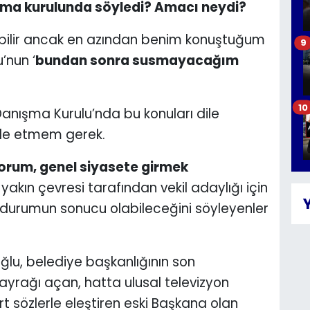
şma kurulunda söyledi? Amacı neydi?
rebilir ancak en azından benim konuştuğum
9
’nun ‘
bundan sonra susmayacağım
10
anışma Kurulu’nda bu konuları dile
fade etmem gerek.
iyorum, genel siyasete girmek
akın çevresi tarafından vekil adaylığı için
 durumun sonucu olabileceğini söyleyenler
lu, belediye başkanlığının son
yrağı açan, hatta ulusal televizyon
ert sözlerle eleştiren eski Başkana olan