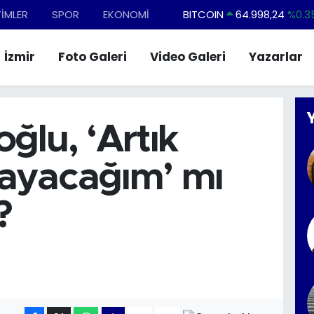
BITCOIN
64.998,24
%0.3
TİMLER
SPOR
EKONOMİ
DOLAR
47,7436
%0.1
İzmir
Foto Galeri
Video Galeri
Yazarlar
EURO
55,2510
%0.3
STERLİN
64,4811
%0.3
GRAM ALTIN
6660.55
%0.0
ğlu, ‘Artık
BİST100
13.779
%-1
ayacağım’ mı
?