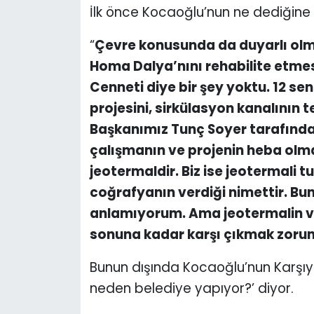
İlk önce Kocaoğlu’nun ne dediğine
YEREL YÖNETİMLER
“
Çevre konusunda da duyarlı olm
Homa Dalya’nını rehabilite etm
Yurt
Cenneti diye bir şey yoktu. 12 se
projesini, sirkülasyon kanalının 
Başkanımız Tunç Soyer tarafında el
çalışmanın ve projenin heba olma
jeotermaldir. Biz ise jeotermali
coğrafyanın verdiği nimettir. Bu
anlamıyorum. Ama jeotermalin va
sonuna kadar karşı çıkmak zoru
Bunun dışında Kocaoğlu’nun Karşıyak
neden belediye yapıyor?’ diyor.