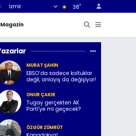
İzmir
5
°
38
8
Magazin
2
8
Yazarlar
3
4
MURAT ŞAHIN
EBSO’da sadece koltuklar
değil, anlayış da değişiyor!
ONUR ÇAKIR
Tugay gerçekten AK
Parti'ye mi geçecek?
ÖZGÜR ZÜMRÜT
Kapadokya!