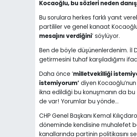
Kocaoğlu, bu sözleri neden danı
Bu sorulara herkes farklı yanıt ve
partililer ve genel kanaat Kocaoğlu
mesajını verdiğini
’ söylüyor.
Ben de böyle düşünenlerdenim. İl D
getirmesini tuhaf karşıladığımı i
Daha önce ‘
milletvekilliği istem
istemiyorum’
diyen Kocaoğlu’nun y
ikna edildiği bu konuşmanın da bu
de var! Yorumlar bu yönde...
CHP Genel Başkanı Kemal Kılıçdaroğ
döneminde kendisine muhalefet ba
kanallarında partinin politikasını s