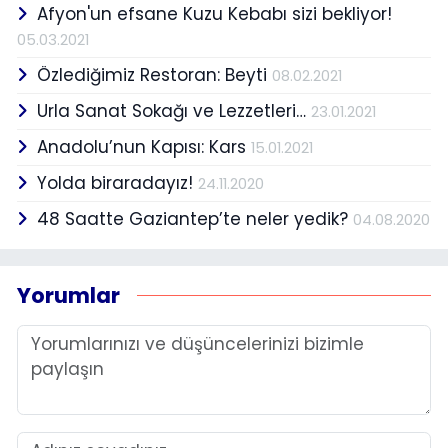
Afyon'un efsane Kuzu Kebabı sizi bekliyor!
05.03.2021
Özlediğimiz Restoran: Beyti
08.02.2021
Urla Sanat Sokağı ve Lezzetleri…
23.01.2021
Anadolu’nun Kapısı: Kars
15.01.2021
Yolda biraradayız!
24.11.2020
48 Saatte Gaziantep’te neler yedik?
04.08.2020
Yorumlar