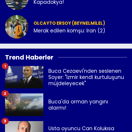
Kapadokya!
OLCAYTO ERSOY (BEYNELMILEL)
Merak edilen komşu: İran (2)
Trend Haberler
1
Buca Cezaevi'nden seslenen
Soyer: "İzmir kendi kurtuluşunu
müjdeleyecek"
2
Buca'da orman yangını
alarmı!
3
Usta oyuncu Can Kolukısa