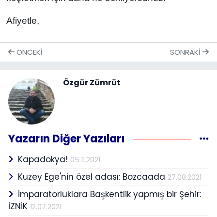
Afiyetle,
ÖNCEKI
SONRAKI
Özgür Zümrüt
Yazarın Diğer Yazıları
Kapadokya!
05.11.2021
Kuzey Ege'nin özel adası: Bozcaada
27.08.2021
İmparatorluklara Başkentlik yapmış bir Şehir:
İZNİK
12.07.2021