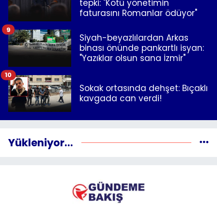
tepki: "Kötü yönetimin
faturasını Romanlar ödüyor"
9
Siyah-beyazlılardan Arkas
binası önünde pankartlı isyan:
"Yazıklar olsun sana İzmir"
10
Sokak ortasında dehşet: Bıçaklı
kavgada can verdi!
Yükleniyor...