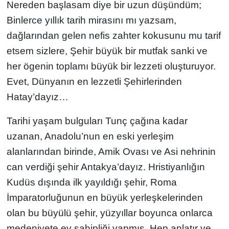
Nereden başlasam diye bir uzun düşündüm;
KÜLTÜR SANAT
Binlerce yıllık tarih mirasını mı yazsam,
dağlarından gelen nefis zahter kokusunu mu tarif
MAGAZİN
etsem sizlere, Şehir büyük bir mutfak sanki ve
her ögenin toplamı büyük bir lezzeti oluşturuyor.
POLİTİKA
Evet, Dünyanın en lezzetli Şehirlerinden
SAĞLIK
Hatay’dayız…
Tarihi yaşam bulguları Tunç çağına kadar
Siyaset
uzanan, Anadolu’nun en eski yerleşim
SPOR
alanlarından birinde, Amik Ovası ve Asi nehrinin
can verdiği şehir Antakya’dayız. Hristiyanlığın
TEKNOLOJİ
Kudüs dışında ilk yayıldığı şehir, Roma
İmparatorluğunun en büyük yerleşkelerinden
Yaşam
olan bu büyülü şehir, yüzyıllar boyunca onlarca
YEREL POLİTİKA
medeniyete ev sahipliği yapmış. Hep anlatır ve