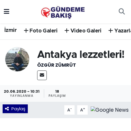
Ankara
Nöbetçi Eczaneler
İzmir
Foto Galeri
Video Galeri
Yazarl
Bilim Teknoloji
Hava Durumu
DÜNYA
Trafik Durumu
Antakya lezzetleri!
ÖZGÜR ZÜMRÜT
EGE
Süper Lig Puan Durumu ve Fikstür
EĞİTİM
Tüm Manşetler
20.06.2020 - 10:31
18
EKONOMİ
Son Dakika Haberleri
YAYINLANMA
PAYLAŞIM
Paylaş
-
+
A
A
English News
Haber Arşivi
GÜNCEL