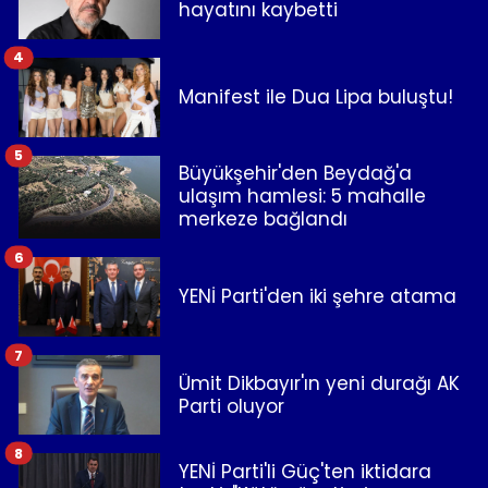
hayatını kaybetti
4
Manifest ile Dua Lipa buluştu!
5
Büyükşehir'den Beydağ'a
ulaşım hamlesi: 5 mahalle
merkeze bağlandı
6
YENİ Parti'den iki şehre atama
7
Ümit Dikbayır'ın yeni durağı AK
Parti oluyor
8
YENİ Parti'li Güç'ten iktidara