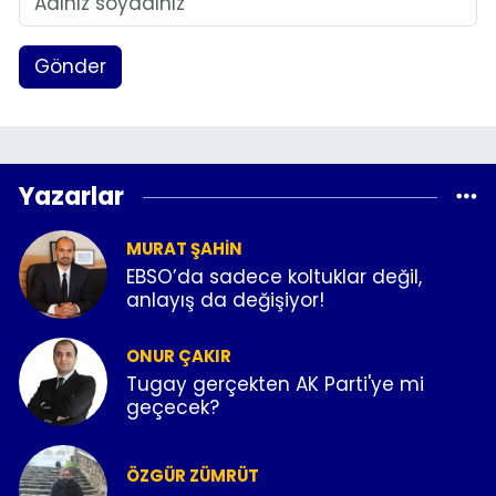
Gönder
Yazarlar
MURAT ŞAHIN
EBSO’da sadece koltuklar değil,
anlayış da değişiyor!
ONUR ÇAKIR
Tugay gerçekten AK Parti'ye mi
geçecek?
ÖZGÜR ZÜMRÜT