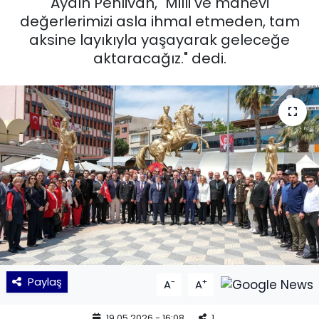
Aydın Pehlivan, "Milli ve manevi
değerlerimizi asla ihmal etmeden, tam
KÜLTÜR SANAT
aksine layıkıyla yaşayarak geleceğe
aktaracağız." dedi.
MAGAZİN
POLİTİKA
SAĞLIK
Siyaset
SPOR
TEKNOLOJİ
Yaşam
Paylaş
-
+
A
A
YEREL POLİTİKA
19.05.2026 - 16:08
1