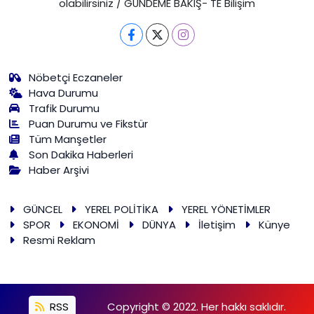
olabilirsiniz / GÜNDEME BAKIŞ- TE Bilişim
Nöbetçi Eczaneler
Hava Durumu
Trafik Durumu
Puan Durumu ve Fikstür
Tüm Manşetler
Son Dakika Haberleri
Haber Arşivi
GÜNCEL
YEREL POLİTİKA
YEREL YÖNETİMLER
SPOR
EKONOMİ
DÜNYA
İletişim
Künye
Resmi Reklam
RSS
Copyright © 2022. Her hakkı saklıdır.