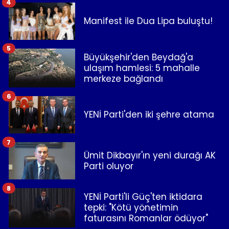
4
Manifest ile Dua Lipa buluştu!
5
Büyükşehir'den Beydağ'a
ulaşım hamlesi: 5 mahalle
merkeze bağlandı
6
YENİ Parti'den iki şehre atama
7
Ümit Dikbayır'ın yeni durağı AK
Parti oluyor
8
YENİ Parti'li Güç'ten iktidara
tepki: "Kötü yönetimin
faturasını Romanlar ödüyor"