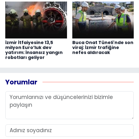
İzmir İtfaiyesine 13,5
Buca Onat Tüneli'nde son
milyon Euro’luk dev
viraj: İzmir trafiğine
yatırım: İnsansız yangın
nefes aldıracak
robotları geliyor
Yorumlar