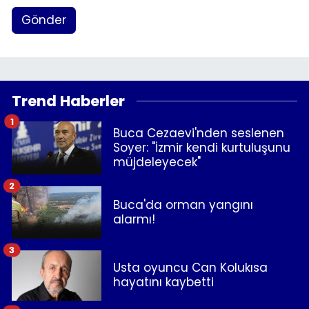
Gönder
Trend Haberler
1
Buca Cezaevi'nden seslenen
Soyer: "İzmir kendi kurtuluşunu
müjdeleyecek"
2
Buca'da orman yangını
alarmı!
3
Usta oyuncu Can Kolukısa
hayatını kaybetti