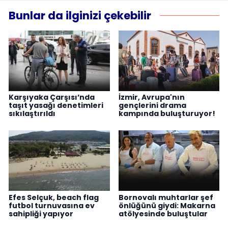
Bunlar da ilginizi çekebilir
Karşıyaka Çarşısı’nda
İzmir, Avrupa'nın
taşıt yasağı denetimleri
gençlerini drama
sıkılaştırıldı
kampında buluşturuyor!
Efes Selçuk, beach flag
Bornovalı muhtarlar şef
futbol turnuvasına ev
önlüğünü giydi: Makarna
sahipliği yapıyor
atölyesinde buluştular