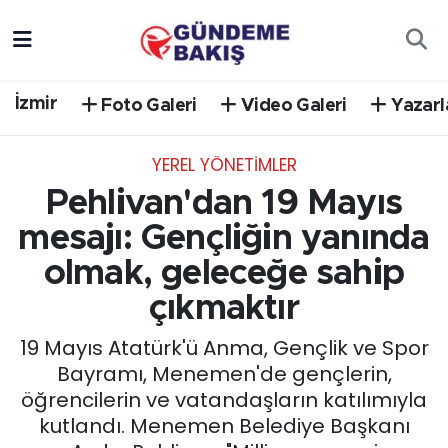
Ankara
Nöbetçi Eczaneler
İzmir
Foto Galeri
Video Galeri
Yazarl
Bilim Teknoloji
Hava Durumu
YEREL YÖNETİMLER
DÜNYA
Trafik Durumu
Pehlivan'dan 19 Mayıs
EGE
Süper Lig Puan Durumu ve Fikstür
mesajı: Gençliğin yanında
olmak, geleceğe sahip
EĞİTİM
Tüm Manşetler
çıkmaktır
EKONOMİ
Son Dakika Haberleri
19 Mayıs Atatürk'ü Anma, Gençlik ve Spor
Bayramı, Menemen'de gençlerin,
English News
Haber Arşivi
öğrencilerin ve vatandaşların katılımıyla
kutlandı. Menemen Belediye Başkanı
GÜNCEL