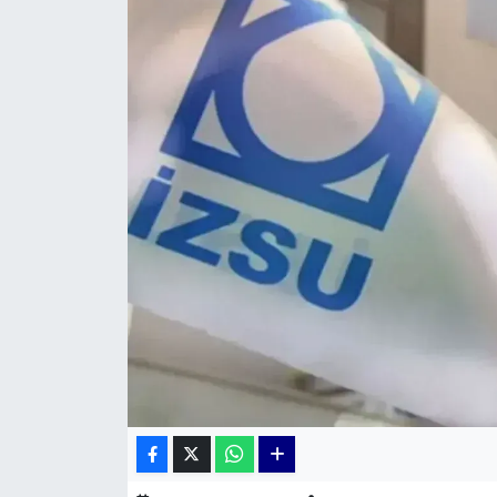
KÜLTÜR SANAT
MAGAZİN
POLİTİKA
SAĞLIK
Siyaset
SPOR
TEKNOLOJİ
Yaşam
YEREL POLİTİKA