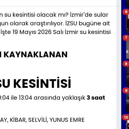
6
 su kesintisi olacak mı? İzmir'de sular
n olarak araştırılıyor. İZSU bugüne ait
İşte 19 Mayıs 2026 Salı İzmir su kesintisi
7
AN KAYNAKLANAN
8
U KESİNTİSİ
9
0:04 ile 13:04 arasında yaklaşık
3 saat
10
Y, KİBAR, SELVİLİ, YUNUS EMRE