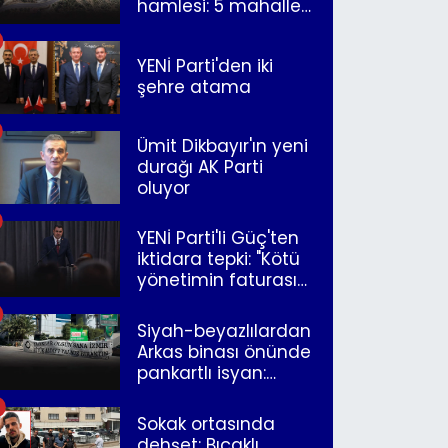
hamlesi: 5 mahalle
merkeze bağlandı
YENİ Parti'den iki
şehre atama
Ümit Dikbayır'ın yeni
durağı AK Parti
oluyor
YENİ Parti'li Güç'ten
iktidara tepki: "Kötü
yönetimin faturasını
Romanlar ödüyor"
Siyah-beyazlılardan
Arkas binası önünde
pankartlı isyan:
"Yazıklar olsun sana
İzmir"
Sokak ortasında
dehşet: Bıçaklı