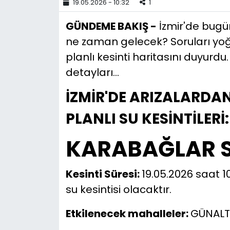
19.05.2026 - 10:32
1
YEREL YÖNETİMLER
GÜNDEME BAKIŞ -
İzmir'de bugün
ne zaman gelecek? Soruları yoğu
Yurt
planlı kesinti haritasını duyurdu. 
detayları...
İZMİR'DE ARIZALARD
PLANLI SU KESİNTİLERİ:
KARABAĞLAR S
Kesinti Süresi:
19.05.2026 saat 1
su kesintisi olacaktır.
Etkilenecek mahalleler:
GÜNALTA