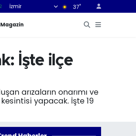
İzmir
°
37
7
7
Magazin
5
2
9
: İşte ilçe
luşan arızaların onarımı ve
kesintisi yapacak. İşte 19
Trend Haberler