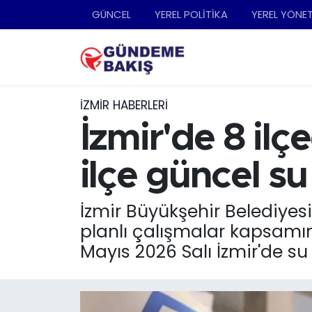
GÜNCEL
YEREL POLİTİKA
YEREL YÖNE
Ankara
Nöbetçi Eczaneler
Bilim Teknoloji
Hava Durumu
İZMIR HABERLERI
DÜNYA
Trafik Durumu
İzmir'de 8 ilç
EGE
Süper Lig Puan Durumu ve Fikstür
ilçe güncel su 
EĞİTİM
Tüm Manşetler
İzmir Büyükşehir Belediyesi
planlı çalışmalar kapsamınd
EKONOMİ
Son Dakika Haberleri
Mayıs 2026 Salı İzmir'de su 
English News
Haber Arşivi
GÜNCEL