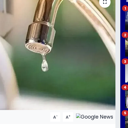
1
2
3
4
5
-
+
A
A