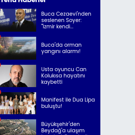
Buca Cezaevi'nden
seslenen Soyer:
"İzmir kendi
kurtuluşunu
müjdeleyecek"
Buca'da orman
yangını alarmı!
Usta oyuncu Can
Kolukısa hayatını
kaybetti
Manifest ile Dua Lipa
buluştu!
Büyükşehir'den
Beydağ'a ulaşım