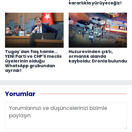
kararlıkla yürüyeceğiz!
Tugay'dan flaş hamle...
Huzurevinden çıktı,
YENİ Parti ve CHP'li meclis
ormanlık alanda
üyelerinin olduğu
kayboldu: Dronla bulundu
WhatsApp grubundan
ayrıldı!
Yorumlar