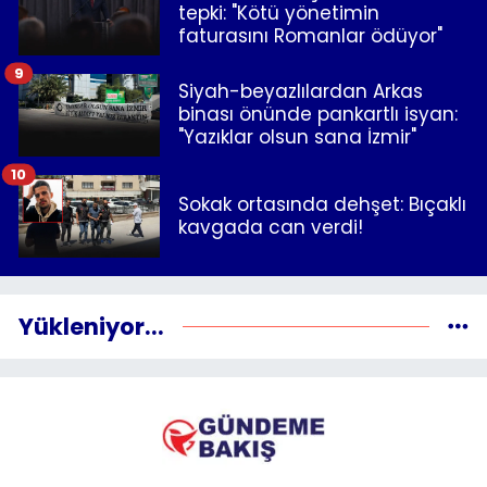
tepki: "Kötü yönetimin
faturasını Romanlar ödüyor"
9
Siyah-beyazlılardan Arkas
binası önünde pankartlı isyan:
"Yazıklar olsun sana İzmir"
10
Sokak ortasında dehşet: Bıçaklı
kavgada can verdi!
Yükleniyor...