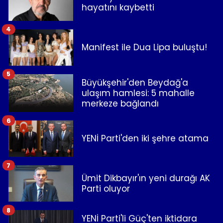
hayatını kaybetti
4
Manifest ile Dua Lipa buluştu!
5
Büyükşehir'den Beydağ'a
ulaşım hamlesi: 5 mahalle
merkeze bağlandı
6
YENİ Parti'den iki şehre atama
7
Ümit Dikbayır'ın yeni durağı AK
Parti oluyor
8
YENİ Parti'li Güç'ten iktidara