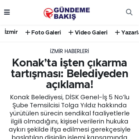
Ankara
Nöbetçi Eczaneler
İzmir
Foto Galeri
Video Galeri
Yazarl
Bilim Teknoloji
Hava Durumu
İZMIR HABERLERI
DÜNYA
Trafik Durumu
Konak’ta işten çıkarma
EGE
Süper Lig Puan Durumu ve Fikstür
tartışması: Belediyeden
açıklama!
EĞİTİM
Tüm Manşetler
Konak Belediyesi, DİSK Genel-İş 5 No’lu
EKONOMİ
Son Dakika Haberleri
Şube Temsilcisi Tolga Yıldız hakkında
yürütülen sürecin sendikal faaliyetlerle
English News
Haber Arşivi
ilgili olmadığını, kişisel verilerin hukuka
aykırı şekilde ifşa edilmesi gerekçesiyle
GÜNCEL
başlatılan disiplin işlemi kapsamında