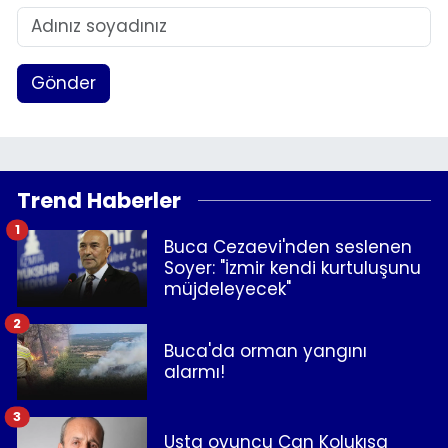
Gönder
Trend Haberler
1
Buca Cezaevi'nden seslenen
Soyer: "İzmir kendi kurtuluşunu
müjdeleyecek"
2
Buca'da orman yangını
alarmı!
3
Usta oyuncu Can Kolukısa