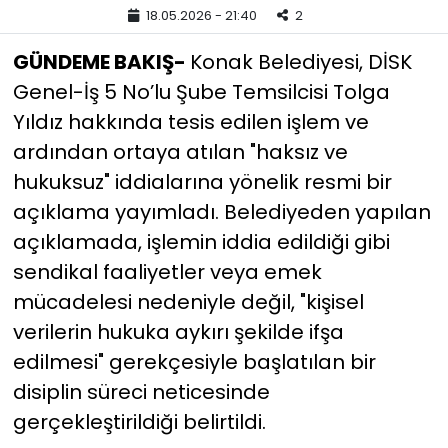
18.05.2026 - 21:40
2
YEREL YÖNETİMLER
GÜNDEME BAKIŞ-
Konak Belediyesi, DİSK
Genel-İş 5 No’lu Şube Temsilcisi Tolga
Yurt
Yıldız hakkında tesis edilen işlem ve
ardından ortaya atılan "haksız ve
hukuksuz" iddialarına yönelik resmi bir
açıklama yayımladı. Belediyeden yapılan
açıklamada, işlemin iddia edildiği gibi
sendikal faaliyetler veya emek
mücadelesi nedeniyle değil, "kişisel
verilerin hukuka aykırı şekilde ifşa
edilmesi" gerekçesiyle başlatılan bir
disiplin süreci neticesinde
gerçekleştirildiği belirtildi.