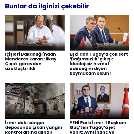
Bunlar da ilginizi çekebilir
İçişleri Bakanlığı'ndan
Eşki’den Tugay’a çok sert
Menderes kararı: İlkay
‘Bağımsızlık’ çıkışı:
Çiçek görevden
İdeolojisiz hizmet
uzaklaştırıldı
edeceğim diyen
kaymakam olsun!
İzmir'deki sünger
YENİ Parti İzmir İl Başkanı
deposunda çıkan yangın
Güç’ten Tugay’a jet
kontrol altına alındı!
yanıt: Aynı inanç ve