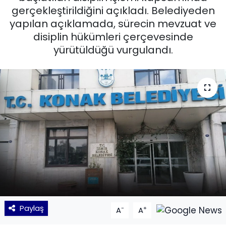
gerçekleştirildiğini açıkladı. Belediyeden
KÜLTÜR SANAT
yapılan açıklamada, sürecin mevzuat ve
disiplin hükümleri çerçevesinde
MAGAZİN
yürütüldüğü vurgulandı.
POLİTİKA
SAĞLIK
Siyaset
SPOR
TEKNOLOJİ
Yaşam
Paylaş
-
+
A
A
YEREL POLİTİKA