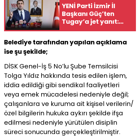
YENİ Parti İzmir İl
Başkanı Güç’ten
Tugay’a jet yanıt:
Aynı inanç ve
kararlıkla
Belediye tarafından yapılan açıklama
yürüyeceğiz!
ise şu şekilde;
DİSK Genel-İş 5 No’lu Şube Temsilcisi
Tolga Yıldız hakkında tesis edilen işlem,
iddia edildiği gibi sendikal faaliyetleri
veya emek mücadelesi nedeniyle değil;
çalışanlara ve kuruma ait kişisel verilerin/
özel bilgilerin hukuka aykırı şekilde ifşa
edilmesi nedeniyle yürütülen disiplin
süreci sonucunda gerçekleştirilmiştir.