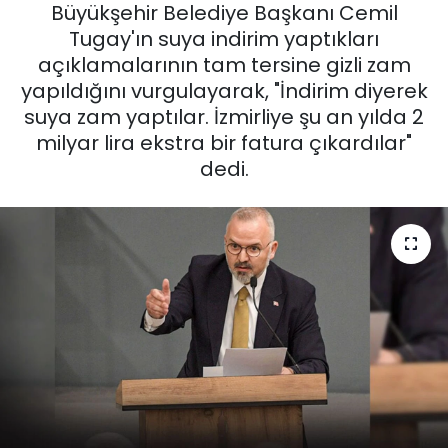
Büyükşehir Belediye Başkanı Cemil
KÜLTÜR SANAT
Tugay'ın suya indirim yaptıkları
açıklamalarının tam tersine gizli zam
MAGAZİN
yapıldığını vurgulayarak, "İndirim diyerek
suya zam yaptılar. İzmirliye şu an yılda 2
POLİTİKA
milyar lira ekstra bir fatura çıkardılar"
dedi.
SAĞLIK
Siyaset
SPOR
TEKNOLOJİ
Yaşam
YEREL POLİTİKA