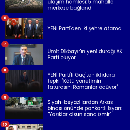
ulaşım hamlesi: 5 mahalle
merkeze bağlandı
6
YENİ Parti'den iki şehre atama
7
Ümit Dikbayır'ın yeni durağı AK
Parti oluyor
8
YENİ Parti'li Güç'ten iktidara
tepki: "Kötü yönetimin
faturasını Romanlar ödüyor"
9
Siyah-beyazlılardan Arkas
binası önünde pankartlı isyan:
"Yazıklar olsun sana İzmir"
10