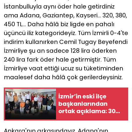
İstanbulluyla aynı öder hale getirdiniz
ama Adana, Gaziantep, Kayseri... 320, 380,
450 TL... Daha hâlâ biz ligde en pahalı
üçüncü iliz kategorideyiz. Tüm İzmirli 0-4'te
indirim kullanırken Cemil Tugay Beyefendi
İzmirliye şu an sadece 128 lira öderken
240 lira fark öder hale getirmiştir. Tüm
İzmirliye vaat ettiği ucuz su tüketiminden
maalesef daha hâlâ çok gerilerdeysiniz.
İzmir’in eski ilçe
başkanlarından
ortak açıklama: 30
ilçeden 78 başkan
istifa etti
Ankara'nın arkasındayız, Adana'nın