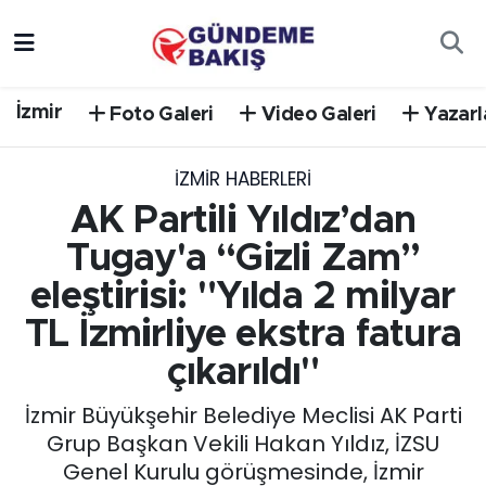
Ankara
Nöbetçi Eczaneler
İzmir
Foto Galeri
Video Galeri
Yazarl
Bilim Teknoloji
Hava Durumu
İZMIR HABERLERI
DÜNYA
Trafik Durumu
AK Partili Yıldız’dan
EGE
Süper Lig Puan Durumu ve Fikstür
Tugay'a “Gizli Zam”
eleştirisi: "Yılda 2 milyar
EĞİTİM
Tüm Manşetler
TL İzmirliye ekstra fatura
EKONOMİ
Son Dakika Haberleri
çıkarıldı"
İzmir Büyükşehir Belediye Meclisi AK Parti
English News
Haber Arşivi
Grup Başkan Vekili Hakan Yıldız, İZSU
Genel Kurulu görüşmesinde, İzmir
GÜNCEL