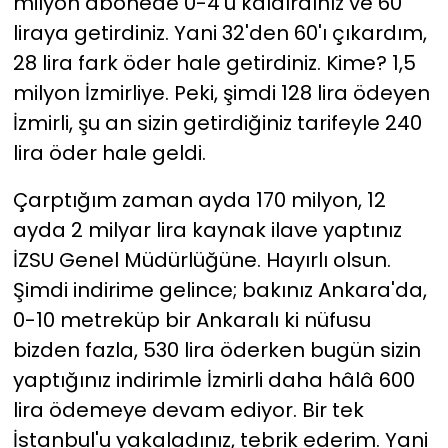
milyon abonede 0-4'ü kaldırdınız ve 60
liraya getirdiniz. Yani 32'den 60'ı çıkardım,
28 lira fark öder hale getirdiniz. Kime? 1,5
milyon İzmirliye. Peki, şimdi 128 lira ödeyen
İzmirli, şu an sizin getirdiğiniz tarifeyle 240
lira öder hale geldi.
Çarptığım zaman ayda 170 milyon, 12
ayda 2 milyar lira kaynak ilave yaptınız
İZSU Genel Müdürlüğüne. Hayırlı olsun.
Şimdi indirime gelince; bakınız Ankara'da,
0-10 metreküp bir Ankaralı ki nüfusu
bizden fazla, 530 lira öderken bugün sizin
yaptığınız indirimle İzmirli daha hâlâ 600
lira ödemeye devam ediyor. Bir tek
İstanbul'u yakaladınız, tebrik ederim. Yani