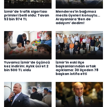
İzmir’de trafik sigortası
Menderes’in bağımsız
primleri belli oldu: Tavan
meclis üyeleri konuştu...
53 bin 974 TL
Arayanlara ‘Ben de
adayım’ dedim!
Yuvamız İzmir’de üçüncü
İzmir’in eski ilçe
kez indirim: Aylık ücret 2
başkanlarından ortak
bin 500 TL oldu
açıklama: 30 ilçeden 78
başkan istifa etti