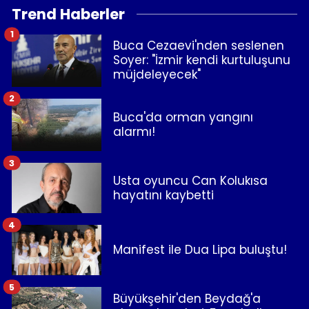
Trend Haberler
1
Buca Cezaevi'nden seslenen
Soyer: "İzmir kendi kurtuluşunu
müjdeleyecek"
2
Buca'da orman yangını
alarmı!
3
Usta oyuncu Can Kolukısa
hayatını kaybetti
4
Manifest ile Dua Lipa buluştu!
5
Büyükşehir'den Beydağ'a