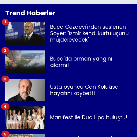
Trend Haberler
1
Buca Cezaevi'nden seslenen
Soyer: "İzmir kendi kurtuluşunu
müjdeleyecek"
2
Buca'da orman yangını
alarmı!
3
Usta oyuncu Can Kolukısa
hayatını kaybetti
4
Manifest ile Dua Lipa buluştu!
5