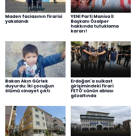
Maden faciasının firarisi
YENİ Parti Manisa İl
yakalandı
Başkanı Özalper
hakkında tutuklama
kararı!
Bakan Akın Gürlek
Erdoğan'a suikast
duyurdu: İki çocuğun
girişimindeki firari
ölümü cinayet çıktı
FETÖ'cünün ablası
gözaltında