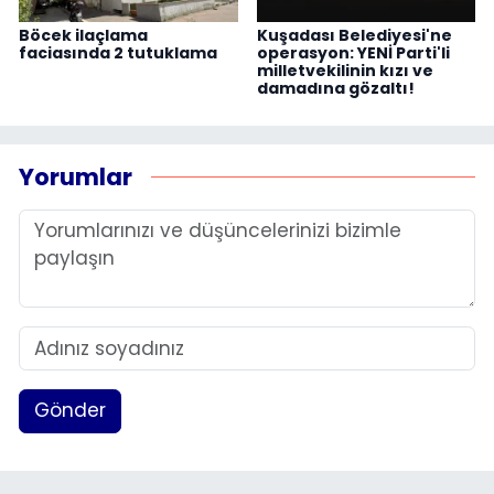
Böcek ilaçlama
Kuşadası Belediyesi'ne
faciasında 2 tutuklama
operasyon: YENİ Parti'li
milletvekilinin kızı ve
damadına gözaltı!
Yorumlar
Gönder