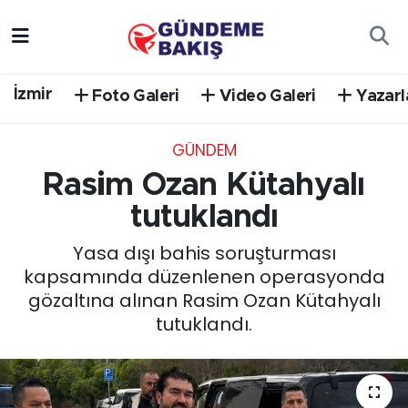
Ankara
Nöbetçi Eczaneler
İzmir
Foto Galeri
Video Galeri
Yazarl
Bilim Teknoloji
Hava Durumu
GÜNDEM
DÜNYA
Trafik Durumu
Rasim Ozan Kütahyalı
EGE
Süper Lig Puan Durumu ve Fikstür
tutuklandı
Yasa dışı bahis soruşturması
EĞİTİM
Tüm Manşetler
kapsamında düzenlenen operasyonda
gözaltına alınan Rasim Ozan Kütahyalı
EKONOMİ
Son Dakika Haberleri
tutuklandı.
English News
Haber Arşivi
GÜNCEL