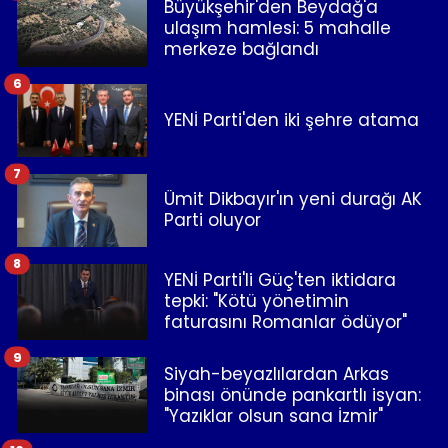
Büyükşehir'den Beydağ'a
ulaşım hamlesi: 5 mahalle
merkeze bağlandı
6
YENİ Parti'den iki şehre atama
7
Ümit Dikbayır'ın yeni durağı AK
Parti oluyor
8
YENİ Parti'li Güç'ten iktidara
tepki: "Kötü yönetimin
faturasını Romanlar ödüyor"
9
Siyah-beyazlılardan Arkas
binası önünde pankartlı isyan:
"Yazıklar olsun sana İzmir"