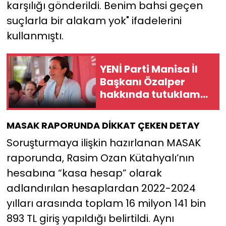
karşılığı gönderildi. Benim bahsi geçen
suçlarla bir alakam yok" ifadelerini
kullanmıştı.
YENİ Parti Manisa İl
Başkanı Özalper
hakkında tutuklama
kararı!
MASAK RAPORUNDA DİKKAT ÇEKEN DETAY
Soruşturmaya ilişkin hazırlanan MASAK
raporunda, Rasim Ozan Kütahyalı’nın
hesabına “kasa hesap” olarak
adlandırılan hesaplardan 2022-2024
yılları arasında toplam 16 milyon 141 bin
893 TL giriş yapıldığı belirtildi. Aynı