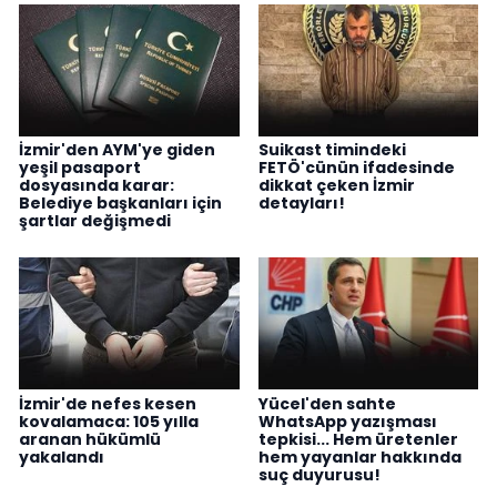
İzmir'den AYM'ye giden
Suikast timindeki
yeşil pasaport
FETÖ'cünün ifadesinde
dosyasında karar:
dikkat çeken İzmir
Belediye başkanları için
detayları!
şartlar değişmedi
İzmir'de nefes kesen
Yücel'den sahte
kovalamaca: 105 yılla
WhatsApp yazışması
aranan hükümlü
tepkisi... Hem üretenler
yakalandı
hem yayanlar hakkında
suç duyurusu!