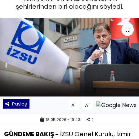
şehirlerinden biri olacağını söyledi.
KÜLTÜR SANAT
MAGAZİN
POLİTİKA
SAĞLIK
Siyaset
SPOR
Paylaş
-
+
A
A
TEKNOLOJİ
18.05.2026 - 19:43
1
Yaşam
GÜNDEME BAKIŞ -
İZSU Genel Kurulu, İzmir
YEREL POLİTİKA