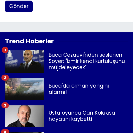
Gönder
Trend Haberler
1
Buca Cezaevi'nden seslenen
Soyer: "İzmir kendi kurtuluşunu
müjdeleyecek"
2
Buca'da orman yangını
alarmı!
3
Usta oyuncu Can Kolukısa
hayatını kaybetti
4