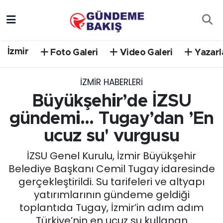
Ankara
Nöbetçi Eczaneler
İzmir
Foto Galeri
Video Galeri
Yazarl
Bilim Teknoloji
Hava Durumu
İZMIR HABERLERI
DÜNYA
Trafik Durumu
Büyükşehir’de İZSU
EGE
Süper Lig Puan Durumu ve Fikstür
gündemi... Tugay’dan ’En
ucuz su' vurgusu
EĞİTİM
Tüm Manşetler
İZSU Genel Kurulu, İzmir Büyükşehir
EKONOMİ
Son Dakika Haberleri
Belediye Başkanı Cemil Tugay idaresinde
gerçekleştirildi. Su tarifeleri ve altyapı
English News
Haber Arşivi
yatırımlarının gündeme geldiği
toplantıda Tugay, İzmir’in adım adım
GÜNCEL
Türkiye’nin en ucuz su kullanan