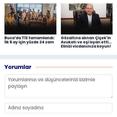
Buca’da TİS tamamlandı:
Gözaltına alınan Çiçek'in
İlk 6 ay için yüzde 24 zam
Avukatı ve eşi isyan etti...
Elinizi vicdanınıza koyun!
Yorumlar