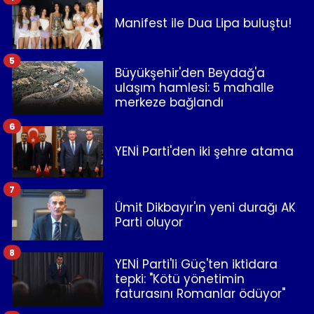
Manifest ile Dua Lipa buluştu!
5
Büyükşehir'den Beydağ'a
ulaşım hamlesi: 5 mahalle
merkeze bağlandı
6
YENİ Parti'den iki şehre atama
7
Ümit Dikbayır'ın yeni durağı AK
Parti oluyor
8
YENİ Parti'li Güç'ten iktidara
tepki: "Kötü yönetimin
faturasını Romanlar ödüyor"