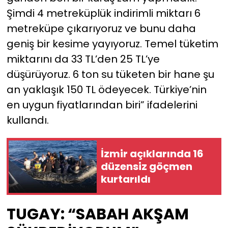
Şimdi 4 metreküplük indirimli miktarı 6
metreküpe çıkarıyoruz ve bunu daha
geniş bir kesime yayıyoruz. Temel tüketim
miktarını da 33 TL’den 25 TL’ye
düşürüyoruz. 6 ton su tüketen bir hane şu
an yaklaşık 150 TL ödeyecek. Türkiye’nin
en uygun fiyatlarından biri” ifadelerini
kullandı.
İzmir açıklarında 16
düzensiz göçmen
kurtarıldı
TUGAY: “SABAH AKŞAM