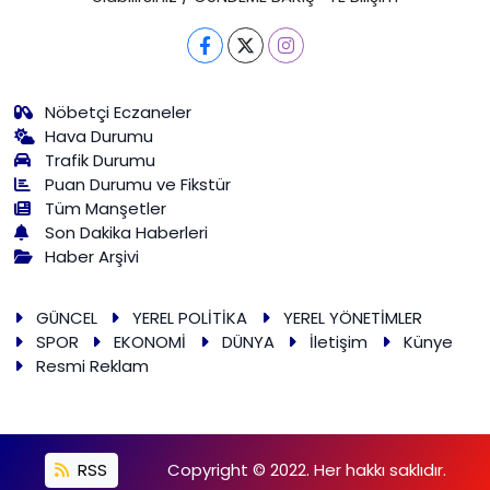
Nöbetçi Eczaneler
Hava Durumu
Trafik Durumu
Puan Durumu ve Fikstür
Tüm Manşetler
Son Dakika Haberleri
Haber Arşivi
GÜNCEL
YEREL POLİTİKA
YEREL YÖNETİMLER
SPOR
EKONOMİ
DÜNYA
İletişim
Künye
Resmi Reklam
RSS
Copyright © 2022. Her hakkı saklıdır.