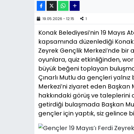
YEREL YÖNETİMLER
19.05.2026 - 12:15
1
Yurt
Konak Belediyesi’nin 19 Mayıs A
kapsamında düzenlediği Konak G
Zeyrek Gençlik Merkezi’nde bir a
oyunlara, quiz etkinliğinden, wo
büyük beğeni toplayan buluşma
Çınarlı Mutlu da gençleri yalnız
Merkezi’ni ziyaret eden Başkan
hakkındaki görüş ve taleplerini 
getirdiği bulaşmada Başkan Mutl
gençler için yaptık, siz gelince