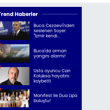
Trend Haberler
Buca Cezaevi'nden
seslenen Soyer:
"İzmir kendi
kurtuluşunu
müjdeleyecek"
Buca'da orman
yangını alarmı!
Usta oyuncu Can
Kolukısa hayatını
kaybetti
Manifest ile Dua Lipa
buluştu!