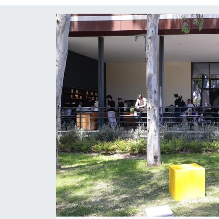
KÜLTÜR SANAT
MAGAZİN
POLİTİKA
SAĞLIK
Siyaset
SPOR
TEKNOLOJİ
Yaşam
YEREL POLİTİKA