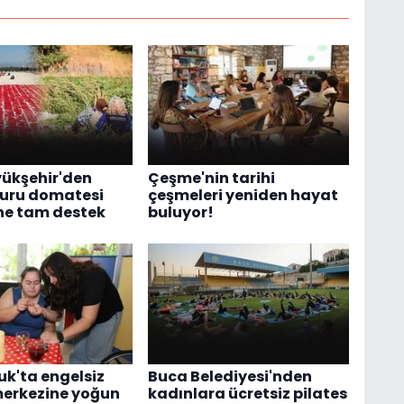
yükşehir'den
Çeşme'nin tarihi
kuru domatesi
çeşmeleri yeniden hayat
ine tam destek
buluyor!
uk'ta engelsiz
Buca Belediyesi'nden
erkezine yoğun
kadınlara ücretsiz pilates