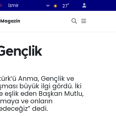
İzmir
°
6
27
2
Magazin
7
4
0
Gençlik
3
türk’ü Anma, Gençlik ve
ası büyük ilgi gördü. İki
e eşlik eden Başkan Mutlu,
olmaya ve onların
edeceğiz” dedi.