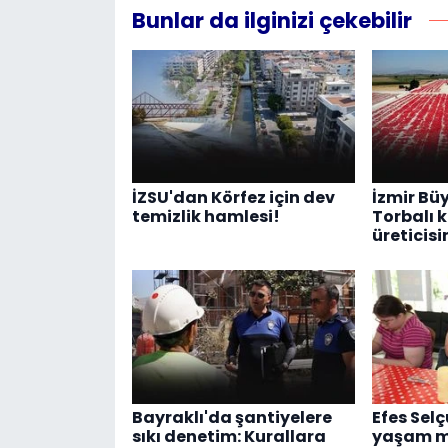
Bunlar da ilginizi çekebilir
İZSU'dan Körfez için dev
İzmir Bü
temizlik hamlesi!
Torbalı 
üreticis
Bayraklı'da şantiyelere
Efes Selç
sıkı denetim: Kurallara
yaşam m