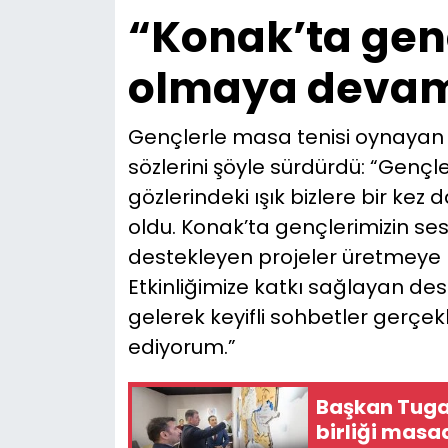
“Konak’ta genç
olmaya devam
Gençlerle masa tenisi oynayan 
sözlerini şöyle sürdürdü: “Gençler
gözlerindeki ışık bizlere bir ke
oldu. Konak’ta gençlerimizin se
destekleyen projeler üretmeye 
Etkinliğimize katkı sağlayan des
gelerek keyifli sohbetler gerçek
ediyorum.”
Başkan Tuga
birliği masa