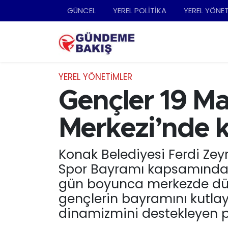
GÜNCEL
YEREL POLİTİKA
YEREL YÖNE
Ankara
Nöbetçi Eczaneler
Bilim Teknoloji
Hava Durumu
YEREL YÖNETİMLER
DÜNYA
Trafik Durumu
Gençler 19 Ma
EGE
Süper Lig Puan Durumu ve Fikstür
Merkezi’nde k
EĞİTİM
Tüm Manşetler
Konak Belediyesi Ferdi Zey
Spor Bayramı kapsamında ge
EKONOMİ
Son Dakika Haberleri
gün boyunca merkezde düze
English News
Haber Arşivi
gençlerin bayramını kutlay
dinamizmini destekleyen pr
GÜNCEL