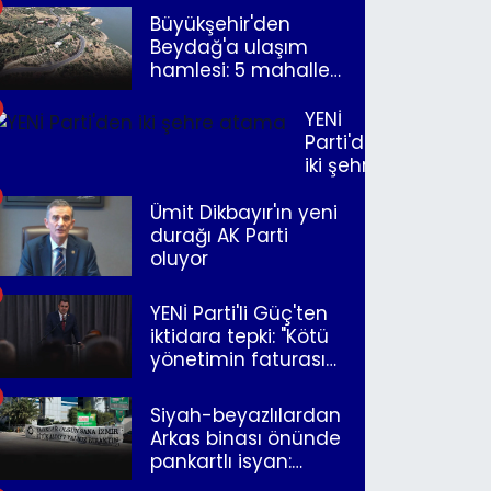
Büyükşehir'den
Beydağ'a ulaşım
hamlesi: 5 mahalle
merkeze bağlandı
YENİ
Parti'den
iki şehre
atama
Ümit Dikbayır'ın yeni
durağı AK Parti
oluyor
YENİ Parti'li Güç'ten
iktidara tepki: "Kötü
yönetimin faturasını
Romanlar ödüyor"
Siyah-beyazlılardan
Arkas binası önünde
pankartlı isyan:
"Yazıklar olsun sana