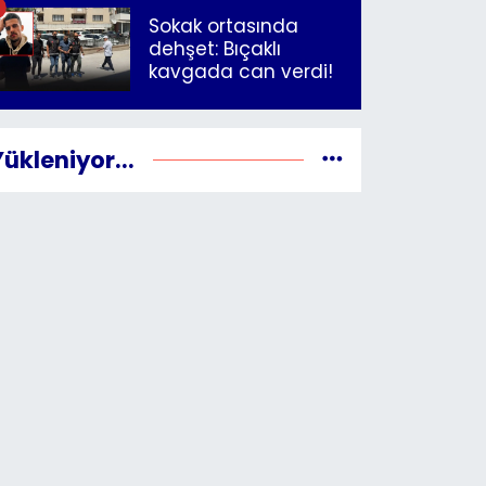
İzmir"
Sokak ortasında
dehşet: Bıçaklı
kavgada can verdi!
Yükleniyor...