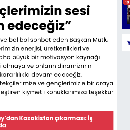
10
lerimizin sesi
 edeceğiz”
ve bol bol sohbet eden Başkan Mutlu
imizin enerjisi, üretkenlikleri ve
z daha büyük bir motivasyon kaynağı
si olmaya ve onların dinamizmini
kararlılıkla devam edeceğiz.
tekçilerimize ve gençlerimizle bir araya
leştiren kıymetli konuklarımıza teşekkür
y'dan Kazakistan çıkarması: İş
da