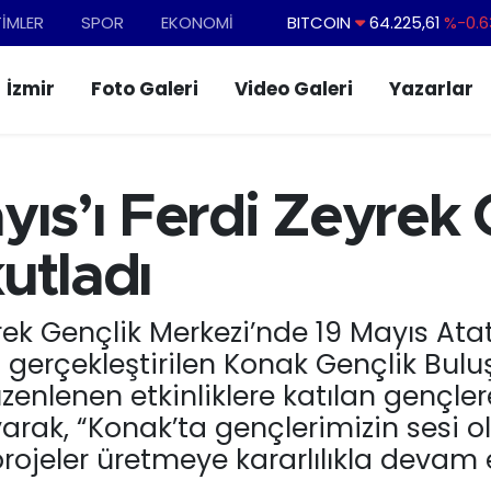
TİMLER
SPOR
EKONOMİ
DOLAR
47,7143
%0.1
EURO
55,0317
%-0.0
İzmir
Foto Galeri
Video Galeri
Yazarlar
STERLİN
64,2463
%0.0
GRAM ALTIN
6574.81
%1.4
BİST100
13.799
%7
yıs’ı Ferdi Zeyrek 
BITCOIN
64.225,61
%-0.6
utladı
rek Gençlik Merkezi’nde 19 Mayıs Ata
rçekleştirilen Konak Gençlik Buluşm
nlenen etkinliklere katılan gençler
arak, “Konak’ta gençlerimizin sesi 
ojeler üretmeye kararlılıkla devam 