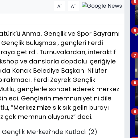
5
-
+
A
A
6
tatürk’ü Anma, Gençlik ve Spor Bayramı
ençlik Buluşması, gençleri Ferdi
raya getirdi. Turnuvalardan, interaktif
7
rkshop ve danslarla dopdolu içeriğiyle
da Konak Belediye Başkanı Nilüfer
 bırakmadı. Ferdi Zeyrek Gençlik
8
 Mutlu, gençlerle sohbet ederek merkez
dinledi. Gençlerin memnuniyetini dile
u, “Merkezimize sık sık gelin burayı
9
 biz çok memnun oluyoruz” dedi.