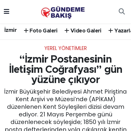
Ankara
Nöbetçi Eczaneler
İzmir
Foto Galeri
Video Galeri
Yazarl
Bilim Teknoloji
Hava Durumu
YEREL YÖNETİMLER
DÜNYA
Trafik Durumu
“İzmir Postanesinin
EGE
Süper Lig Puan Durumu ve Fikstür
İletişim Coğrafyası” gün
yüzüne çıkıyor
EĞİTİM
Tüm Manşetler
İzmir Büyükşehir Belediyesi Ahmet Piriştina
EKONOMİ
Son Dakika Haberleri
Kent Arşivi ve Müzesi’nde (APİKAM)
düzenlenen Kent Söyleşileri dizisi devam
English News
Haber Arşivi
ediyor. 21 Mayıs Perşembe günü
düzenlenecek söyleşide; 1850 yılı İzmir
GÜNCEL
posta defterlerinden yola çıkılarak kentin