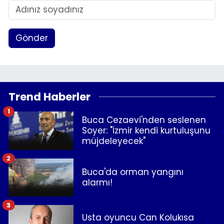
Gönder
Trend Haberler
1
Buca Cezaevi'nden seslenen
Soyer: "İzmir kendi kurtuluşunu
müjdeleyecek"
2
Buca'da orman yangını
alarmı!
3
Usta oyuncu Can Kolukısa