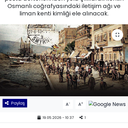
Osmanlı coğrafyasındaki iletişim ağı ve
KÜLTÜR SANAT
liman kenti kimliği ele alınacak.
MAGAZİN
POLİTİKA
SAĞLIK
Siyaset
SPOR
TEKNOLOJİ
Paylaş
-
+
A
A
Yaşam
19.05.2026 - 10:37
1
YEREL POLİTİKA