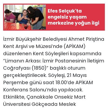
Efes Selçuk'ta
YEREL YÖNETİMLER
engelsiz yaşam
merkezine yoğun ilgi
Yurt
İzmir Büyükşehir Belediyesi Ahmet Piriştina
Kent Arşivi ve Müzesi’nde (APİKAM)
düzenlenen Kent Söyleşileri kapsamında
“Limanın Arkası: İzmir Postanesinin İletişim
Coğrafyası (1850)” başlıklı oturum
gerçekleştirilecek. Söyleşi, 21 Mayıs
Perşembe günü saat 18.00’de APİKAM
Konferans Salonu’nda yapılacak.
Etkinlikte, Çanakkale Onsekiz Mart
Üniversitesi Gökçeada Meslek