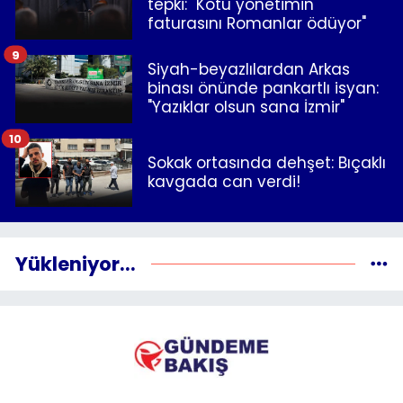
tepki: "Kötü yönetimin
faturasını Romanlar ödüyor"
9
Siyah-beyazlılardan Arkas
binası önünde pankartlı isyan:
"Yazıklar olsun sana İzmir"
10
Sokak ortasında dehşet: Bıçaklı
kavgada can verdi!
Yükleniyor...