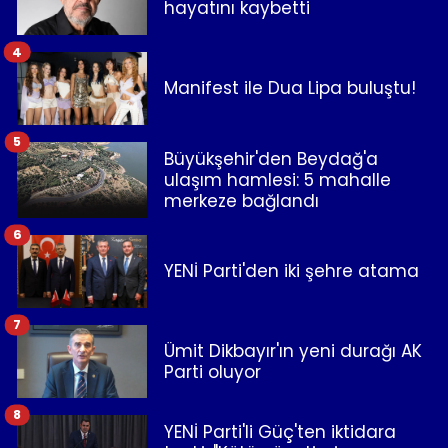
hayatını kaybetti
4
Manifest ile Dua Lipa buluştu!
5
Büyükşehir'den Beydağ'a
ulaşım hamlesi: 5 mahalle
merkeze bağlandı
6
YENİ Parti'den iki şehre atama
7
Ümit Dikbayır'ın yeni durağı AK
Parti oluyor
8
YENİ Parti'li Güç'ten iktidara