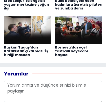
Efes Selçuk'ta engelsiz
Buca Belediyesi'nden
yaşam merkezine yoğun
kadınlara ücretsiz pilates
ilgi
ve zumba dersi
Başkan Tugay'dan
Bornova'da reçel
Kazakistan çıkarması: İş
festivali heyecanı
birliği masada
başladı
Yorumlar