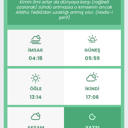
Kimin ilmi artar da dünyaya karşı (rağbeti
azalarak) zühdü artmazsa o kimsenin ancak
KÜLTÜR SANAT
Allâhü Teâlâ'dan uzaklığı artmış olur. (Hadis-i
şerif)
MAGAZİN
POLİTİKA
İMSAK
GÜNEŞ
SAĞLIK
04:18
05:59
Siyaset
SPOR
ÖĞLE
İKINDI
13:14
17:06
TEKNOLOJİ
Yaşam
YEREL POLİTİKA
AKŞAM
YATSI