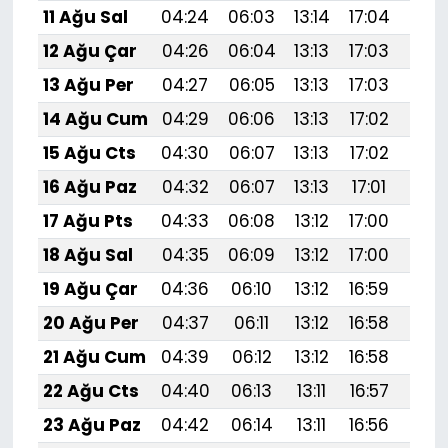
11 Ağu Sal
04:24
06:03
13:14
17:04
20:
12 Ağu Çar
04:26
06:04
13:13
17:03
20:
13 Ağu Per
04:27
06:05
13:13
17:03
20:
14 Ağu Cum
04:29
06:06
13:13
17:02
20:1
15 Ağu Cts
04:30
06:07
13:13
17:02
20:
16 Ağu Paz
04:32
06:07
13:13
17:01
20:
17 Ağu Pts
04:33
06:08
13:12
17:00
20:
18 Ağu Sal
04:35
06:09
13:12
17:00
20:
19 Ağu Çar
04:36
06:10
13:12
16:59
20:
20 Ağu Per
04:37
06:11
13:12
16:58
20:
21 Ağu Cum
04:39
06:12
13:12
16:58
20:
22 Ağu Cts
04:40
06:13
13:11
16:57
19:
23 Ağu Paz
04:42
06:14
13:11
16:56
19: