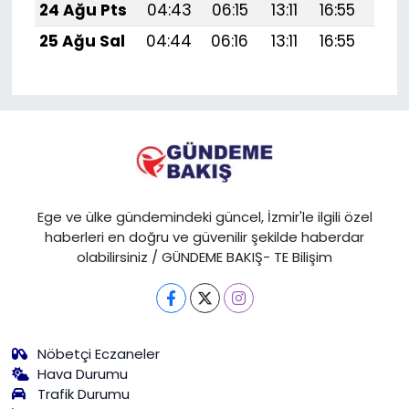
24 Ağu Pts
04:43
06:15
13:11
16:55
19:
25 Ağu Sal
04:44
06:16
13:11
16:55
19:
Ege ve ülke gündemindeki güncel, İzmir'le ilgili özel
haberleri en doğru ve güvenilir şekilde haberdar
olabilirsiniz / GÜNDEME BAKIŞ- TE Bilişim
Nöbetçi Eczaneler
Hava Durumu
Trafik Durumu