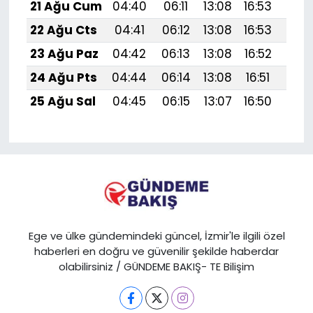
21 Ağu Cum
04:40
06:11
13:08
16:53
19:
22 Ağu Cts
04:41
06:12
13:08
16:53
19:
23 Ağu Paz
04:42
06:13
13:08
16:52
19:
24 Ağu Pts
04:44
06:14
13:08
16:51
19:5
25 Ağu Sal
04:45
06:15
13:07
16:50
19:
Ege ve ülke gündemindeki güncel, İzmir'le ilgili özel
haberleri en doğru ve güvenilir şekilde haberdar
olabilirsiniz / GÜNDEME BAKIŞ- TE Bilişim