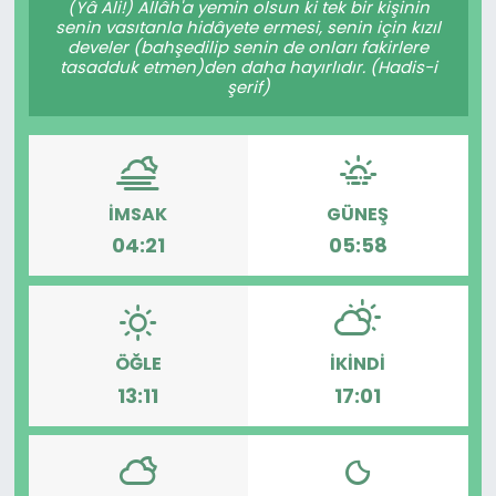
(Yâ Ali!) Allâh'a yemin olsun ki tek bir kişinin
senin vasıtanla hidâyete ermesi, senin için kızıl
KÜLTÜR SANAT
develer (bahşedilip senin de onları fakirlere
tasadduk etmen)den daha hayırlıdır. (Hadis-i
şerif)
MAGAZİN
POLİTİKA
SAĞLIK
İMSAK
GÜNEŞ
04:21
05:58
Siyaset
SPOR
ÖĞLE
İKINDI
TEKNOLOJİ
13:11
17:01
Yaşam
YEREL POLİTİKA