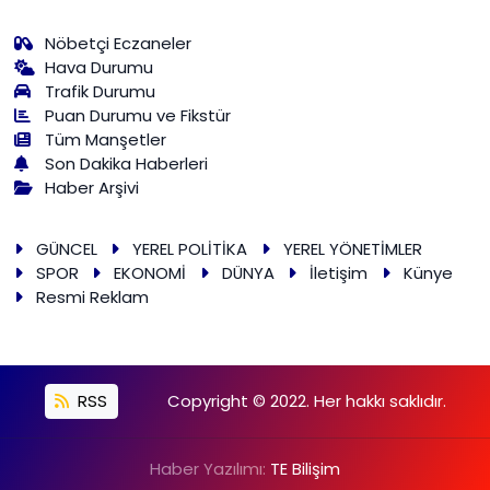
Nöbetçi Eczaneler
Hava Durumu
Trafik Durumu
Puan Durumu ve Fikstür
Tüm Manşetler
Son Dakika Haberleri
Haber Arşivi
GÜNCEL
YEREL POLİTİKA
YEREL YÖNETİMLER
SPOR
EKONOMİ
DÜNYA
İletişim
Künye
Resmi Reklam
RSS
Copyright © 2022. Her hakkı saklıdır.
Haber Yazılımı:
TE Bilişim