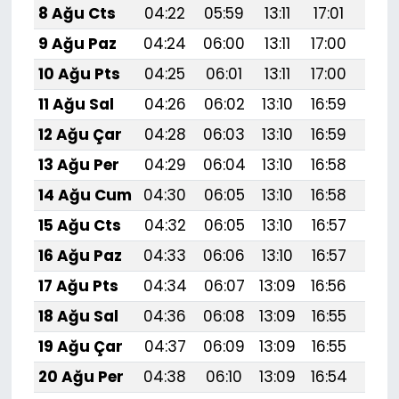
8 Ağu Cts
04:22
05:59
13:11
17:01
20:
9 Ağu Paz
04:24
06:00
13:11
17:00
20:
10 Ağu Pts
04:25
06:01
13:11
17:00
20:
11 Ağu Sal
04:26
06:02
13:10
16:59
20:
12 Ağu Çar
04:28
06:03
13:10
16:59
20:
13 Ağu Per
04:29
06:04
13:10
16:58
20:
14 Ağu Cum
04:30
06:05
13:10
16:58
20:
15 Ağu Cts
04:32
06:05
13:10
16:57
20:
16 Ağu Paz
04:33
06:06
13:10
16:57
20:
17 Ağu Pts
04:34
06:07
13:09
16:56
20:
18 Ağu Sal
04:36
06:08
13:09
16:55
20:
19 Ağu Çar
04:37
06:09
13:09
16:55
19:
20 Ağu Per
04:38
06:10
13:09
16:54
19: