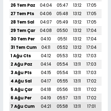
26 Tem Paz
04:04
05:47
13:12
17:05
20:
27 Tem Pts
04:06
05:48
13:12
17:05
20:
28 Tem Sal
04:07
05:49
13:12
17:05
20:
29 Tem Çar
04:08
05:50
13:12
17:04
20:
30 Tem Per
04:10
05:51
13:12
17:04
20:
31 Tem Cum
04:11
05:52
13:12
17:04
20:
1 Ağu Cts
04:12
05:53
13:12
17:03
20:
2 Ağu Paz
04:14
05:54
13:11
17:03
20:
3 Ağu Pts
04:15
05:54
13:11
17:03
20:
4 Ağu Sal
04:17
05:55
13:11
17:02
20:
5 Ağu Çar
04:18
05:56
13:11
17:02
20:
6 Ağu Per
04:19
05:57
13:11
17:02
20:
7 Ağu Cum
04:21
05:58
13:11
17:01
20: