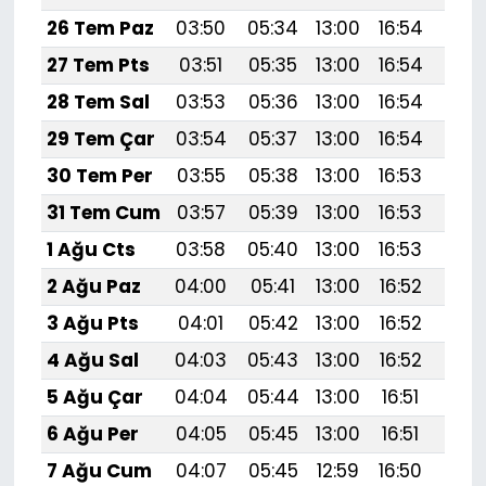
26 Tem Paz
03:50
05:34
13:00
16:54
20:
27 Tem Pts
03:51
05:35
13:00
16:54
20:
28 Tem Sal
03:53
05:36
13:00
16:54
20:
29 Tem Çar
03:54
05:37
13:00
16:54
20:
30 Tem Per
03:55
05:38
13:00
16:53
20:
31 Tem Cum
03:57
05:39
13:00
16:53
20:1
1 Ağu Cts
03:58
05:40
13:00
16:53
20:
2 Ağu Paz
04:00
05:41
13:00
16:52
20:
3 Ağu Pts
04:01
05:42
13:00
16:52
20:
4 Ağu Sal
04:03
05:43
13:00
16:52
20:
5 Ağu Çar
04:04
05:44
13:00
16:51
20:
6 Ağu Per
04:05
05:45
13:00
16:51
20:
7 Ağu Cum
04:07
05:45
12:59
16:50
20: