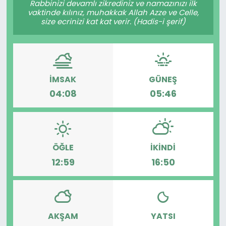
Rabbinizi devamlı zikrediniz ve namazınızı ilk
vaktinde kılınız, muhakkak Allah Azze ve Celle,
KÜLTÜR SANAT
size ecrinizi kat kat verir. (Hadis-i şerif)
MAGAZİN
POLİTİKA
İMSAK
GÜNEŞ
04:08
05:46
SAĞLIK
Siyaset
SPOR
ÖĞLE
İKINDI
12:59
16:50
TEKNOLOJİ
Yaşam
AKŞAM
YATSI
YEREL POLİTİKA