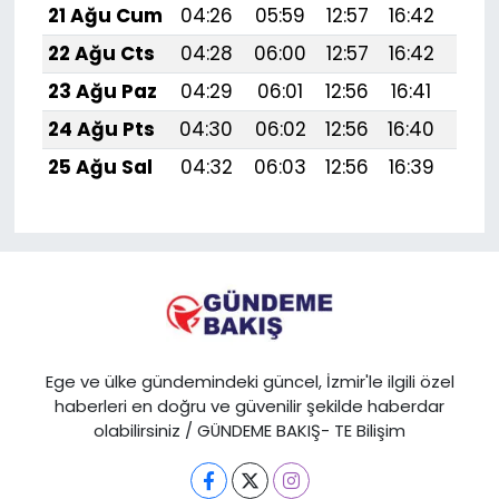
21 Ağu Cum
04:26
05:59
12:57
16:42
19:
22 Ağu Cts
04:28
06:00
12:57
16:42
19:
23 Ağu Paz
04:29
06:01
12:56
16:41
19:
24 Ağu Pts
04:30
06:02
12:56
16:40
19:4
25 Ağu Sal
04:32
06:03
12:56
16:39
19:
Ege ve ülke gündemindeki güncel, İzmir'le ilgili özel
haberleri en doğru ve güvenilir şekilde haberdar
olabilirsiniz / GÜNDEME BAKIŞ- TE Bilişim