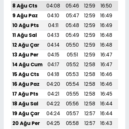
8 Ağu Cts
04:08
05:46
12:59
16:50
20:
9 Ağu Paz
04:10
05:47
12:59
16:49
20:
10 Ağu Pts
04:11
05:48
12:59
16:49
20:
11 Ağu Sal
04:13
05:49
12:59
16:48
19:
12 Ağu Çar
04:14
05:50
12:59
16:48
19:
13 Ağu Per
04:15
05:51
12:59
16:47
19:
14 Ağu Cum
04:17
05:52
12:58
16:47
19:
15 Ağu Cts
04:18
05:53
12:58
16:46
19:
16 Ağu Paz
04:20
05:54
12:58
16:46
19:
17 Ağu Pts
04:21
05:55
12:58
16:45
19:5
18 Ağu Sal
04:22
05:56
12:58
16:44
19:
19 Ağu Çar
04:24
05:57
12:57
16:44
19:
20 Ağu Per
04:25
05:58
12:57
16:43
19: