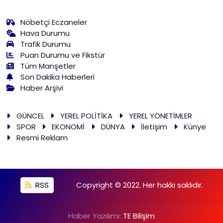
Nöbetçi Eczaneler
Hava Durumu
Trafik Durumu
Puan Durumu ve Fikstür
Tüm Manşetler
Son Dakika Haberleri
Haber Arşivi
GÜNCEL
YEREL POLİTİKA
YEREL YÖNETİMLER
SPOR
EKONOMİ
DÜNYA
İletişim
Künye
Resmi Reklam
RSS
Copyright © 2022. Her hakkı saklıdır.
Haber Yazılımı:
TE Bilişim