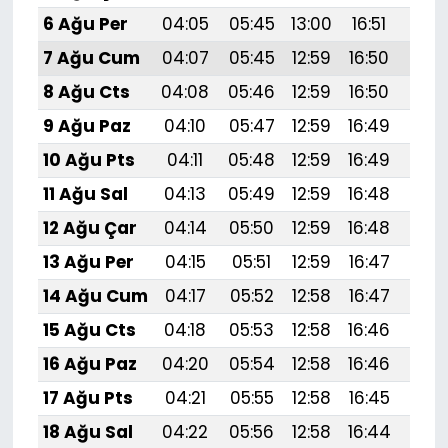
6 Ağu Per
04:05
05:45
13:00
16:51
20:
7 Ağu Cum
04:07
05:45
12:59
16:50
20:
8 Ağu Cts
04:08
05:46
12:59
16:50
20:
9 Ağu Paz
04:10
05:47
12:59
16:49
20:
10 Ağu Pts
04:11
05:48
12:59
16:49
20:
11 Ağu Sal
04:13
05:49
12:59
16:48
19:
12 Ağu Çar
04:14
05:50
12:59
16:48
19:
13 Ağu Per
04:15
05:51
12:59
16:47
19:
14 Ağu Cum
04:17
05:52
12:58
16:47
19:
15 Ağu Cts
04:18
05:53
12:58
16:46
19:
16 Ağu Paz
04:20
05:54
12:58
16:46
19:
17 Ağu Pts
04:21
05:55
12:58
16:45
19:5
18 Ağu Sal
04:22
05:56
12:58
16:44
19: