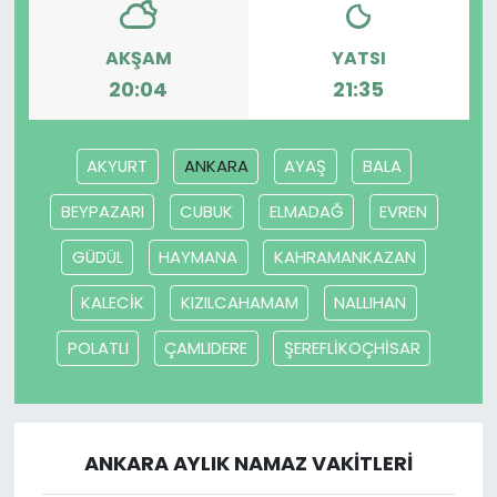
YEREL YÖNETİMLER
AKŞAM
YATSI
20:04
21:35
Yurt
AKYURT
ANKARA
AYAŞ
BALA
BEYPAZARI
CUBUK
ELMADAĞ
EVREN
GÜDÜL
HAYMANA
KAHRAMANKAZAN
KALECİK
KIZILCAHAMAM
NALLIHAN
POLATLI
ÇAMLIDERE
ŞEREFLİKOÇHİSAR
ANKARA AYLIK NAMAZ VAKITLERI