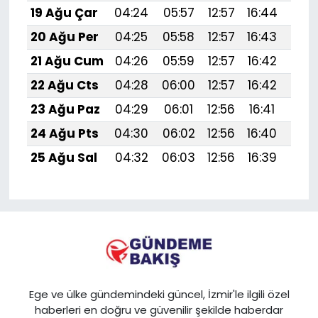
19 Ağu Çar
04:24
05:57
12:57
16:44
19:
20 Ağu Per
04:25
05:58
12:57
16:43
19:
21 Ağu Cum
04:26
05:59
12:57
16:42
19:
22 Ağu Cts
04:28
06:00
12:57
16:42
19:
23 Ağu Paz
04:29
06:01
12:56
16:41
19:
24 Ağu Pts
04:30
06:02
12:56
16:40
19:4
25 Ağu Sal
04:32
06:03
12:56
16:39
19:
Ege ve ülke gündemindeki güncel, İzmir'le ilgili özel
haberleri en doğru ve güvenilir şekilde haberdar