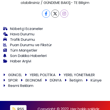
olabilirsiniz / GÜNDEME BAKIŞ- TE Bilişim
Nöbetçi Eczaneler
Hava Durumu
Trafik Durumu
Puan Durumu ve Fikstür
Tüm Manşetler
Son Dakika Haberleri
Haber Arşivi
GÜNCEL
YEREL POLİTİKA
YEREL YÖNETİMLER
SPOR
EKONOMİ
DÜNYA
İletişim
Künye
Resmi Reklam
RSS
Copyright © 2022. Her hakkı saklıdır.