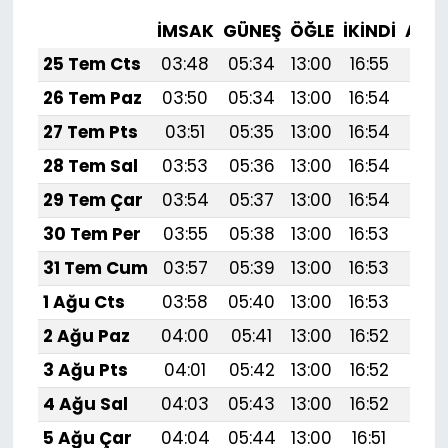
İMSAK
GÜNEŞ
ÖĞLE
İKINDI
AKŞ
25 Tem Cts
03:48
05:34
13:00
16:55
20:
26 Tem Paz
03:50
05:34
13:00
16:54
20:
27 Tem Pts
03:51
05:35
13:00
16:54
20:
28 Tem Sal
03:53
05:36
13:00
16:54
20:
29 Tem Çar
03:54
05:37
13:00
16:54
20:
30 Tem Per
03:55
05:38
13:00
16:53
20:
31 Tem Cum
03:57
05:39
13:00
16:53
20:1
1 Ağu Cts
03:58
05:40
13:00
16:53
20:
2 Ağu Paz
04:00
05:41
13:00
16:52
20:
3 Ağu Pts
04:01
05:42
13:00
16:52
20:
4 Ağu Sal
04:03
05:43
13:00
16:52
20:
5 Ağu Çar
04:04
05:44
13:00
16:51
20: