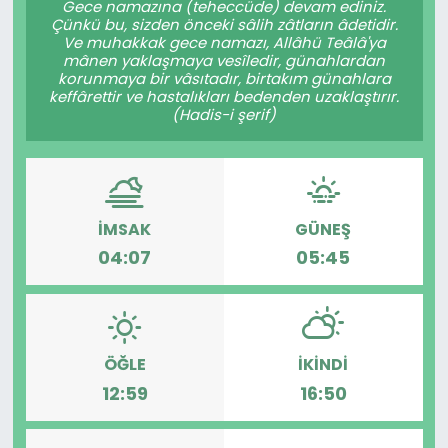
Gece namazına (teheccüde) devam ediniz.
Çünkü bu, sizden önceki sâlih zâtların âdetidir.
KÜLTÜR SANAT
Ve muhakkak gece namazı, Allâhü Teâlâ'ya
mânen yaklaşmaya vesîledir, günahlardan
korunmaya bir vâsıtadır, birtakım günahlara
MAGAZİN
keffârettir ve hastalıkları bedenden uzaklaştırır.
(Hadis-i şerif)
POLİTİKA
SAĞLIK
İMSAK
GÜNEŞ
Siyaset
04:07
05:45
SPOR
TEKNOLOJİ
ÖĞLE
İKINDI
12:59
16:50
Yaşam
YEREL POLİTİKA