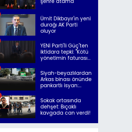
şehre atama
Ümit Dikbayır'ın yeni
durağı AK Parti
oluyor
YENİ Parti'li Güç'ten
iktidara tepki: "Kötü
yönetimin faturasını
Romanlar ödüyor"
Siyah-beyazlılardan
Arkas binası önünde
pankartlı isyan:
"Yazıklar olsun sana
İzmir"
Sokak ortasında
dehşet: Bıçaklı
kavgada can verdi!