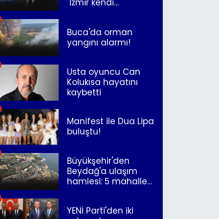
"İzmir kendi
kurtuluşunu
müjdeleyecek"
Buca'da orman
yangını alarmı!
Usta oyuncu Can
Kolukısa hayatını
kaybetti
Manifest ile Dua Lipa
buluştu!
Büyükşehir'den
Beydağ'a ulaşım
hamlesi: 5 mahalle
merkeze bağlandı
YENİ Parti'den iki