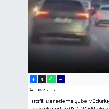
KÜLTÜR SANAT
MAGAZİN
POLİTİKA
SAĞLIK
Siyaset
SPOR
TEKNOLOJİ
18.03.2026 - 20:01
Yaşam
Trafik Denetleme Şube Müdürlüğ
YEREL POLİTİKA
hesaplarından 03 ADD 810 plakal