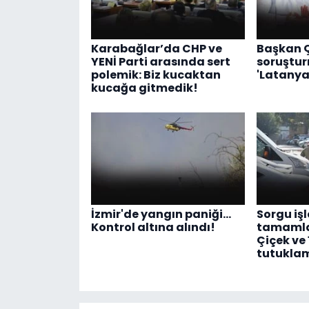
Karabağlar’da CHP ve
Başkan Ç
YENİ Parti arasında sert
soruştu
polemik: Biz kucaktan
'Latanya 
kucağa gitmedik!
İzmir'de yangın paniği...
Sorgu iş
Kontrol altına alındı!
tamamla
Çiçek ve 
tutuklam