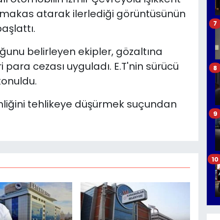
makas atarak ilerlediği görüntüsünün
7
aşlattı.
ğunu belirleyen ekipler, gözaltına
ri para cezası uyguladı. E.T'nin sürücü
8
konuldu.
enliğini tehlikeye düşürmek suçundan
9
10