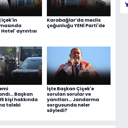
içek'in
Karabağlar’da meclis
rmasında
çoğunluğu YENİ Parti'de
Hotel' ayrıntısı
lemi
İşte Başkan Çiçek'e
ndı... Başkan
sorulan sorular ve
15 kişi hakkında
yanıtları... Jandarma
a talebi
sorgusunda neler
söyledi?