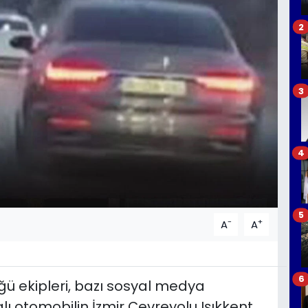
2
3
4
5
-
+
A
A
6
ü ekipleri, bazı sosyal medya
ı otomobilin İzmir Çevreyolu Işıkkent