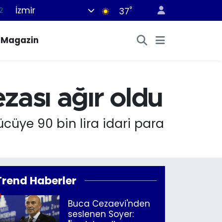
İzmir
°
2
37
7
Magazin
7
5
2
ezası ağır oldu
9
cüye 90 bin lira idari para
Trend Haberler
Buca Cezaevi'nden
seslenen Soyer: