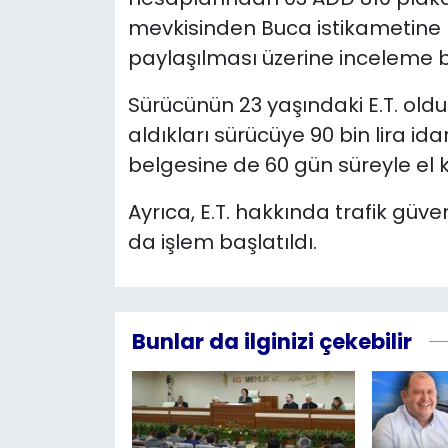
mevkisinden Buca istikametine 
YEREL YÖNETİMLER
paylaşılması üzerine inceleme b
Yurt
Sürücünün 23 yaşındaki E.T. oldu
aldıkları sürücüye 90 bin lira ida
belgesine de 60 gün süreyle el 
Ayrıca, E.T. hakkında trafik güv
da işlem başlatıldı.
Bunlar da ilginizi çekebilir