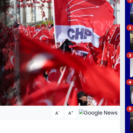
2
3
4
5
-
+
A
A