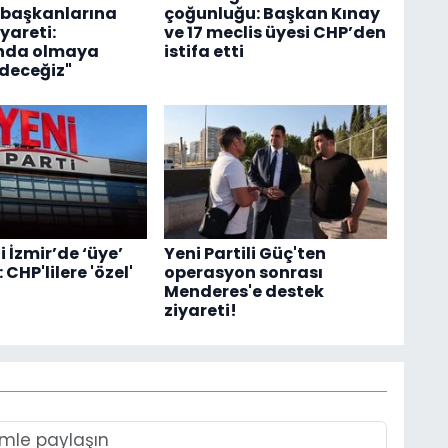
 başkanlarına
çoğunluğu: Başkan Kınay
yareti:
ve 17 meclis üyesi CHP’den
ında olmaya
istifa etti
deceğiz"
i İzmir’de ‘üye’
Yeni Partili Güç'ten
 CHP'lilere 'özel'
operasyon sonrası
Menderes'e destek
ziyareti!