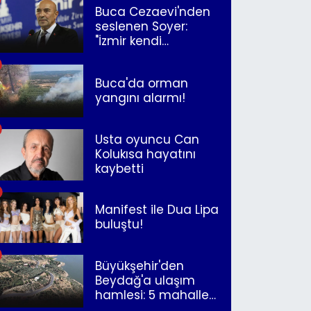
Buca Cezaevi'nden
seslenen Soyer:
"İzmir kendi
kurtuluşunu
müjdeleyecek"
Buca'da orman
yangını alarmı!
Usta oyuncu Can
Kolukısa hayatını
kaybetti
Manifest ile Dua Lipa
buluştu!
Büyükşehir'den
Beydağ'a ulaşım
hamlesi: 5 mahalle
merkeze bağlandı