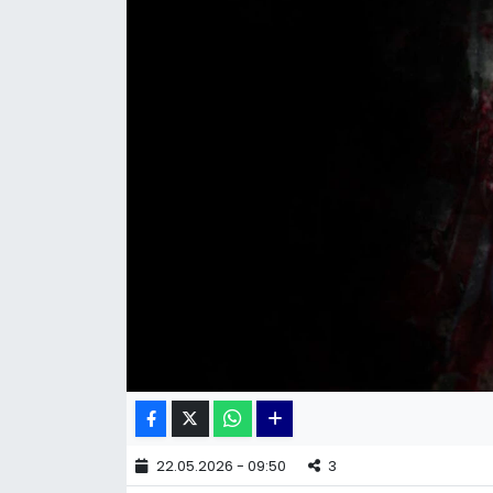
KÜLTÜR SANAT
MAGAZİN
POLİTİKA
SAĞLIK
Siyaset
SPOR
TEKNOLOJİ
Yaşam
22.05.2026 - 09:50
3
YEREL POLİTİKA