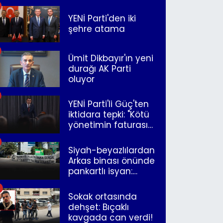
YENİ Parti'den iki
şehre atama
Ümit Dikbayır'ın yeni
durağı AK Parti
oluyor
YENİ Parti'li Güç'ten
iktidara tepki: "Kötü
yönetimin faturasını
Romanlar ödüyor"
Siyah-beyazlılardan
Arkas binası önünde
pankartlı isyan:
"Yazıklar olsun sana
İzmir"
Sokak ortasında
dehşet: Bıçaklı
kavgada can verdi!