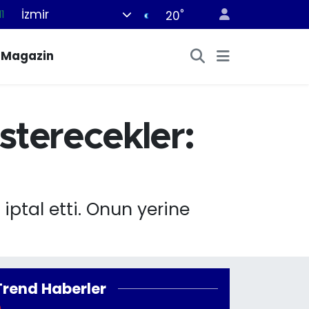
İzmir
°
11
20
8
Magazin
2
8
3
sterecekler:
4
iptal etti. Onun yerine
Trend Haberler