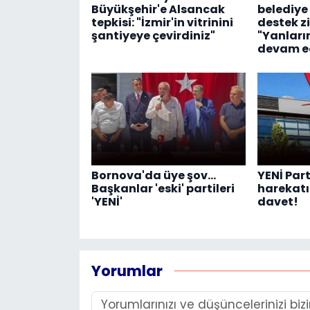
Büyükşehir'e Alsancak
belediye
tepkisi: "İzmir'in vitrinini
destek zi
şantiyeye çevirdiniz"
"Yanlar
devam e
Bornova'da üye şov...
YENİ Part
Başkanlar 'eski' partileri
harekatı:
'YENİ'
davet!
Yorumlar