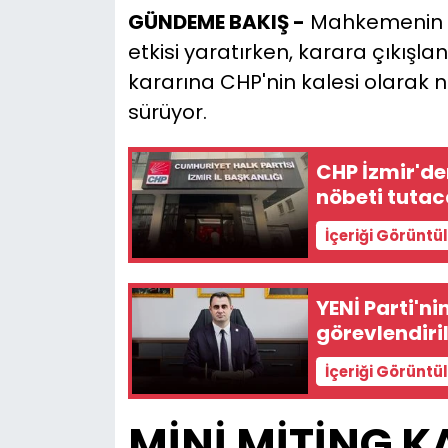
GÜNDEME BAKIŞ -
Mahkemenin m
YEREL YÖNETİMLER
etkisi yaratırken, karara çıkışla
kararına CHP'nin kalesi olarak ni
Yurt
sürüyor.
CHP İzmir'de
nöbeti tutac
İçeriği Görüntü
YENİ Parti'ni
görevlendiril
İçeriği Görüntü
MİNİ MİTİNG K