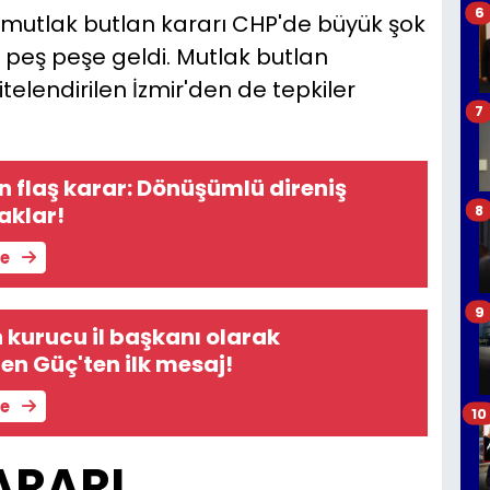
6
utlak butlan kararı CHP'de büyük şok
n peş peşe geldi. Mutlak butlan
telendirilen İzmir'den de tepkiler
7
n flaş karar: Dönüşümlü direniş
aklar!
8
le
9
n kurucu il başkanı olarak
en Güç'ten ilk mesaj!
le
10
ARARI