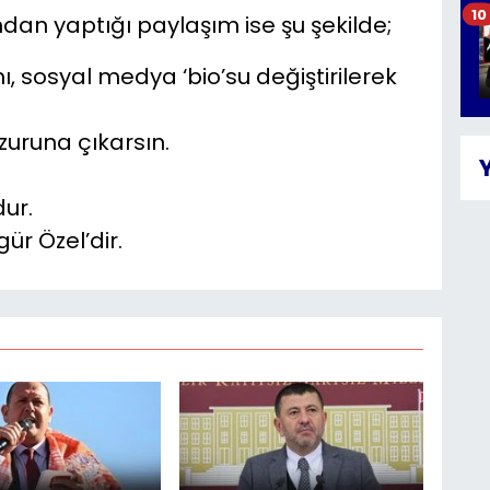
10
an yaptığı paylaşım ise şu şekilde;
 sosyal medya ‘bio’su değiştirilerek
zuruna çıkarsın.
dur.
ür Özel’dir.