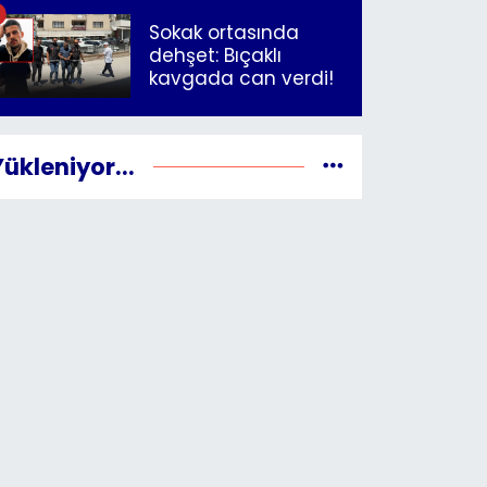
İzmir"
Sokak ortasında
dehşet: Bıçaklı
kavgada can verdi!
Yükleniyor...