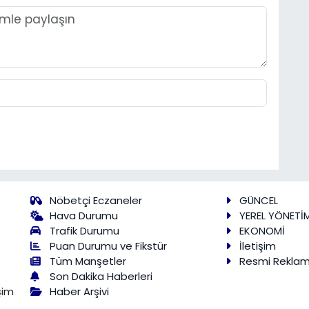
Nöbetçi Eczaneler
GÜNCEL
Hava Durumu
YEREL YÖNETİ
Trafik Durumu
EKONOMİ
Puan Durumu ve Fikstür
İletişim
Tüm Manşetler
Resmi Rekla
Son Dakika Haberleri
Haber Arşivi
şim