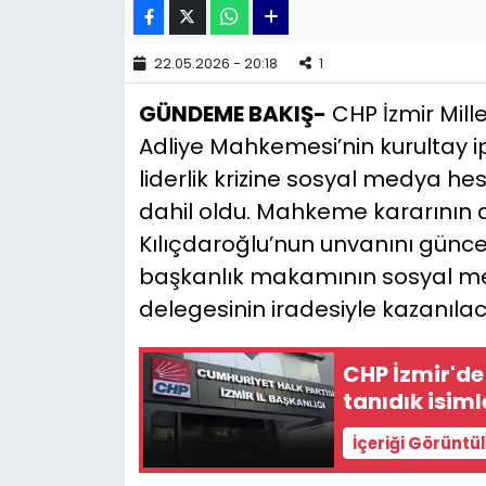
YEREL YÖNETİMLER
22.05.2026 - 20:18
1
Yurt
GÜNDEME BAKIŞ-
CHP İzmir Mill
Adliye Mahkemesi’nin kurultay i
liderlik krizine sosyal medya h
dahil oldu. Mahkeme kararının
Kılıçdaroğlu’nun unvanını günce
başkanlık makamının sosyal med
delegesinin iradesiyle kazanılac
CHP İzmir'de
tanıdık isiml
İçeriği Görüntü