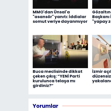
MMO'dan Ünsal'a
Gözaltın
"asansör" yanıtı: İddialar
Başkanı 
somut veriye dayanmıyor
"yapay 
Buca meclisinde dikkat
İzmir aç
çeken çıkış: “YENİ Parti
düzensi
kurulunca telaşa mı
yakalan
girdiniz?”
Yorumlar