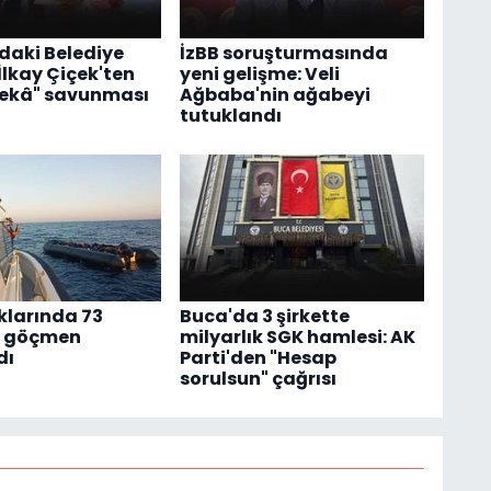
daki Belediye
İzBB soruşturmasında
İlkay Çiçek'ten
yeni gelişme: Veli
zekâ" savunması
Ağbaba'nin ağabeyi
tutuklandı
ıklarında 73
Buca'da 3 şirkette
z göçmen
milyarlık SGK hamlesi: AK
dı
Parti'den "Hesap
sorulsun" çağrısı