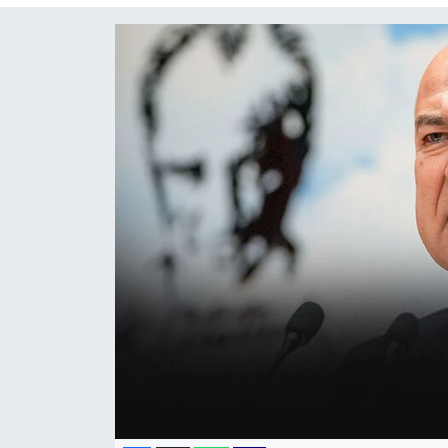
KÜLTÜR SANAT
MAGAZİN
POLİTİKA
SAĞLIK
Siyaset
SPOR
TEKNOLOJİ
Yaşam
YEREL POLİTİKA