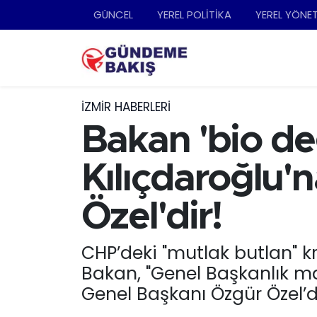
GÜNCEL
YEREL POLİTİKA
YEREL YÖNE
Ankara
Nöbetçi Eczaneler
Bilim Teknoloji
Hava Durumu
İZMIR HABERLERI
DÜNYA
Trafik Durumu
Bakan 'bio de
EGE
Süper Lig Puan Durumu ve Fikstür
Kılıçdaroğlu'n
EĞİTİM
Tüm Manşetler
Özel'dir!
EKONOMİ
Son Dakika Haberleri
CHP’deki "mutlak butlan" kr
Bakan, "Genel Başkanlık ma
English News
Haber Arşivi
Genel Başkanı Özgür Özel’di
GÜNCEL