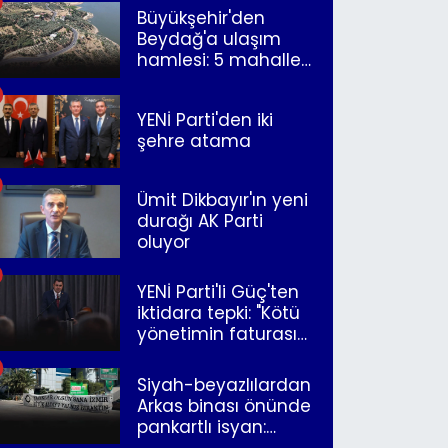
Büyükşehir'den
Beydağ'a ulaşım
hamlesi: 5 mahalle
merkeze bağlandı
YENİ Parti'den iki
şehre atama
Ümit Dikbayır'ın yeni
durağı AK Parti
oluyor
YENİ Parti'li Güç'ten
iktidara tepki: "Kötü
yönetimin faturasını
Romanlar ödüyor"
Siyah-beyazlılardan
Arkas binası önünde
pankartlı isyan:
"Yazıklar olsun sana