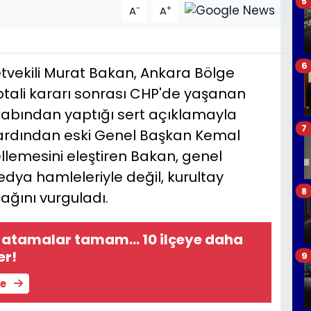
5
-
+
A
A
6
etvekili Murat Bakan, Ankara Bölge
ptali kararı sonrası CHP'de yaşanan
esabından yaptığı sert açıklamayla
7
 ardından eski Genel Başkan Kemal
llemesini eleştiren Bakan, genel
ya hamleleriyle değil, kurultay
8
ağını vurguladı.
 atamalar tamam... 10 ilçeye daha
er!
9
le