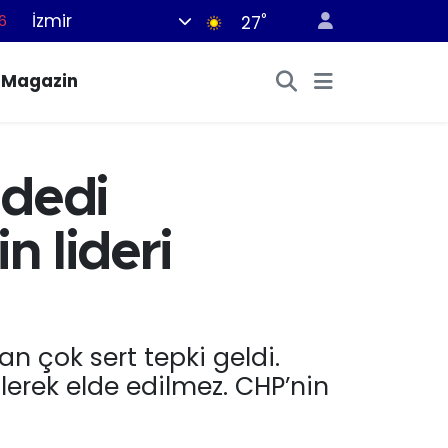
İzmir
°
6
27
6
Magazin
2
7
4
 dedi
0
n lideri
an çok sert tepki geldi.
lerek elde edilmez. CHP’nin