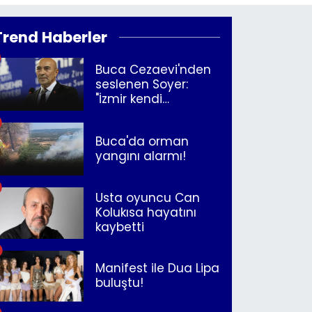
Trend Haberler
Buca Cezaevi'nden
seslenen Soyer:
"İzmir kendi
kurtuluşunu
müjdeleyecek"
Buca'da orman
yangını alarmı!
Usta oyuncu Can
Kolukısa hayatını
kaybetti
Manifest ile Dua Lipa
buluştu!