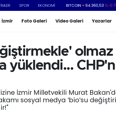
TİMLER
SPOR
EKONOMİ
BITCOIN
64.360,53
%-0.7
DOLAR
47,7143
%0.1
İzmir
Foto Galeri
Video Galeri
Yazarlar
EURO
55,0317
%-0.0
STERLİN
64,2463
%0.0
GRAM ALTIN
6574.81
%1.4
ğiştirmekle' olmaz
BİST100
13.799
%7
a yüklendi... CHP'ni
izine İzmir Milletvekili Murat Bakan'd
kamı sosyal medya ‘bio’su değiştiri
r!"