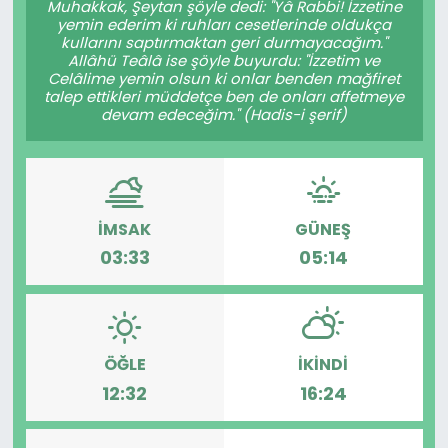
Muhakkak, Şeytan şöyle dedi: "Yâ Rabbi! İzzetine
yemin ederim ki ruhları cesetlerinde oldukça
KÜLTÜR SANAT
kullarını saptırmaktan geri durmayacağım."
Allâhü Teâlâ ise şöyle buyurdu: "İzzetim ve
Celâlime yemin olsun ki onlar benden mağfiret
MAGAZİN
talep ettikleri müddetçe ben de onları affetmeye
devam edeceğim." (Hadis-i şerif)
POLİTİKA
SAĞLIK
İMSAK
GÜNEŞ
Siyaset
03:33
05:14
SPOR
TEKNOLOJİ
ÖĞLE
İKINDI
12:32
16:24
Yaşam
YEREL POLİTİKA