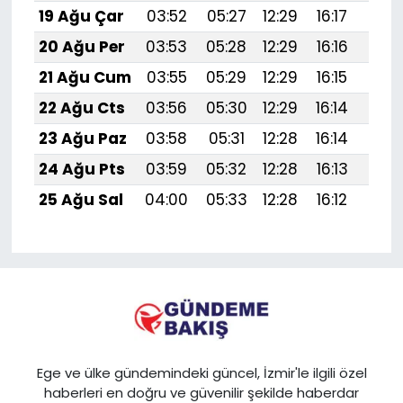
19 Ağu Çar
03:52
05:27
12:29
16:17
19:
20 Ağu Per
03:53
05:28
12:29
16:16
19:
21 Ağu Cum
03:55
05:29
12:29
16:15
19:1
22 Ağu Cts
03:56
05:30
12:29
16:14
19:1
23 Ağu Paz
03:58
05:31
12:28
16:14
19:1
24 Ağu Pts
03:59
05:32
12:28
16:13
19:1
25 Ağu Sal
04:00
05:33
12:28
16:12
19:1
Ege ve ülke gündemindeki güncel, İzmir'le ilgili özel
haberleri en doğru ve güvenilir şekilde haberdar