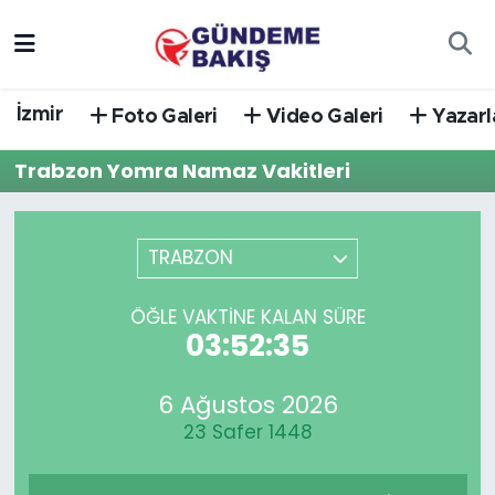
Ankara
Nöbetçi Eczaneler
İzmir
Foto Galeri
Video Galeri
Yazarl
Bilim Teknoloji
Hava Durumu
Trabzon Yomra Namaz Vakitleri
DÜNYA
Trafik Durumu
EGE
Süper Lig Puan Durumu ve Fikstür
TRABZON
EĞİTİM
Tüm Manşetler
ÖĞLE VAKTINE KALAN SÜRE
03:52:35
EKONOMİ
Son Dakika Haberleri
6 Ağustos 2026
English News
Haber Arşivi
23 Safer 1448
GÜNCEL