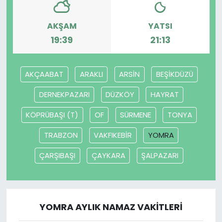
YEREL YÖNETİMLER
AKŞAM
YATSI
19:39
21:13
Yurt
AKÇAABAT
ARAKLI
ARSİN
BEŞİKDÜZÜ
DERNEKPAZARI
DÜZKÖY
HAYRAT
KÖPRÜBAŞI (T)
OF
SÜRMENE
TONYA
TRABZON
VAKFIKEBİR
YOMRA
ÇARŞIBAŞI
ÇAYKARA
ŞALPAZARI
YOMRA AYLIK NAMAZ VAKITLERI