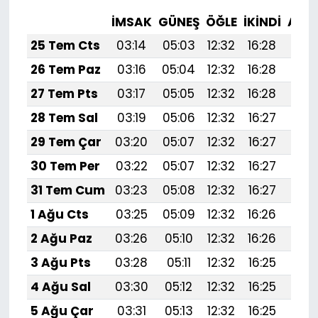
İMSAK
GÜNEŞ
ÖĞLE
İKINDI
AKŞ
25 Tem Cts
03:14
05:03
12:32
16:28
19:5
26 Tem Paz
03:16
05:04
12:32
16:28
19:5
27 Tem Pts
03:17
05:05
12:32
16:28
19:
28 Tem Sal
03:19
05:06
12:32
16:27
19:
29 Tem Çar
03:20
05:07
12:32
16:27
19:
30 Tem Per
03:22
05:07
12:32
16:27
19:
31 Tem Cum
03:23
05:08
12:32
16:27
19:
1 Ağu Cts
03:25
05:09
12:32
16:26
19:
2 Ağu Paz
03:26
05:10
12:32
16:26
19:
3 Ağu Pts
03:28
05:11
12:32
16:25
19:
4 Ağu Sal
03:30
05:12
12:32
16:25
19:4
5 Ağu Çar
03:31
05:13
12:32
16:25
19: