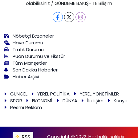
olabilirsiniz / GÜNDEME BAKIŞ- TE Bilişim
Nöbetçi Eczaneler
Hava Durumu
Trafik Durumu
Puan Durumu ve Fikstür
Tüm Manşetler
Son Dakika Haberleri
Haber Arşivi
GÜNCEL
YEREL POLİTİKA
YEREL YÖNETİMLER
SPOR
EKONOMİ
DÜNYA
İletişim
Künye
Resmi Reklam
RSS
Copyright © 2022. Her hakkı saklıdır.