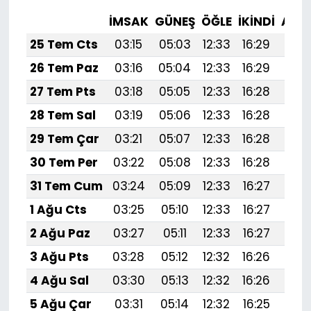
İMSAK
GÜNEŞ
ÖĞLE
İKINDI
AKŞ
25 Tem Cts
03:15
05:03
12:33
16:29
19:
26 Tem Paz
03:16
05:04
12:33
16:29
19:5
27 Tem Pts
03:18
05:05
12:33
16:28
19:
28 Tem Sal
03:19
05:06
12:33
16:28
19:
29 Tem Çar
03:21
05:07
12:33
16:28
19:
30 Tem Per
03:22
05:08
12:33
16:28
19:
31 Tem Cum
03:24
05:09
12:33
16:27
19:
1 Ağu Cts
03:25
05:10
12:33
16:27
19:
2 Ağu Paz
03:27
05:11
12:33
16:27
19:
3 Ağu Pts
03:28
05:12
12:32
16:26
19:
4 Ağu Sal
03:30
05:13
12:32
16:26
19:
5 Ağu Çar
03:31
05:14
12:32
16:25
19:4