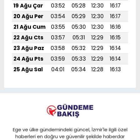
19 Ağu Çar
03:52
05:28
12:30
16:17
19:
20 Ağu Per
03:54
05:29
12:30
16:17
19:2
21 Ağu Cum
03:55
05:30
12:30
16:16
19:1
22 Ağu Cts
03:57
05:31
12:29
16:15
19:1
23 Ağu Paz
03:58
05:32
12:29
16:14
19:1
24 Ağu Pts
03:59
05:33
12:29
16:14
19:1
25 Ağu Sal
04:01
05:34
12:28
16:13
19:1
Ege ve ülke gündemindeki güncel, İzmir'le ilgili özel
haberleri en doğru ve güvenilir şekilde haberdar