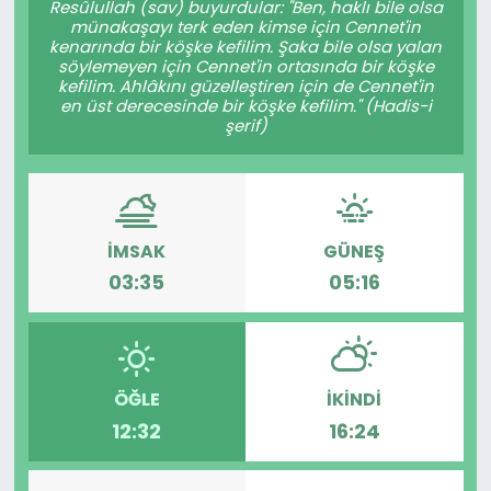
Resûlullah (sav) buyurdular: "Ben, haklı bile olsa
münakaşayı terk eden kimse için Cennet'in
KÜLTÜR SANAT
kenarında bir köşke kefilim. Şaka bile olsa yalan
söylemeyen için Cennet'in ortasında bir köşke
kefilim. Ahlâkını güzelleştiren için de Cennet'in
MAGAZİN
en üst derecesinde bir köşke kefilim." (Hadis-i
şerif)
POLİTİKA
SAĞLIK
İMSAK
GÜNEŞ
Siyaset
03:35
05:16
SPOR
TEKNOLOJİ
ÖĞLE
İKINDI
12:32
16:24
Yaşam
YEREL POLİTİKA