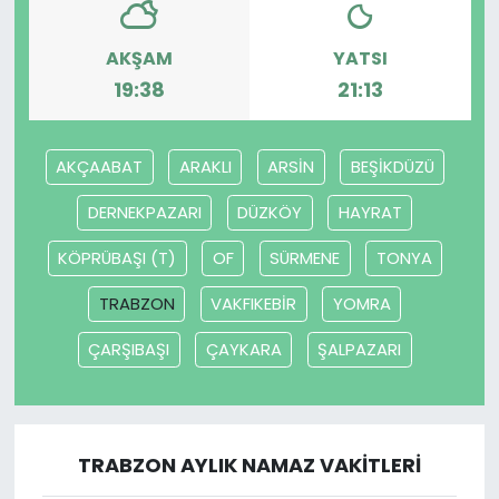
YEREL YÖNETİMLER
AKŞAM
YATSI
19:38
21:13
Yurt
AKÇAABAT
ARAKLI
ARSİN
BEŞİKDÜZÜ
DERNEKPAZARI
DÜZKÖY
HAYRAT
KÖPRÜBAŞI (T)
OF
SÜRMENE
TONYA
TRABZON
VAKFIKEBİR
YOMRA
ÇARŞIBAŞI
ÇAYKARA
ŞALPAZARI
TRABZON AYLIK NAMAZ VAKITLERI