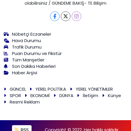
olabilirsiniz / GÜNDEME BAKIŞ- TE Bilişim
Nöbetçi Eczaneler
Hava Durumu
Trafik Durumu
Puan Durumu ve Fikstür
Tüm Manşetler
Son Dakika Haberleri
Haber Arşivi
GÜNCEL
YEREL POLİTİKA
YEREL YÖNETİMLER
SPOR
EKONOMİ
DÜNYA
İletişim
Künye
Resmi Reklam
RSS
Copyright © 2022. Her hakkı saklıdır.