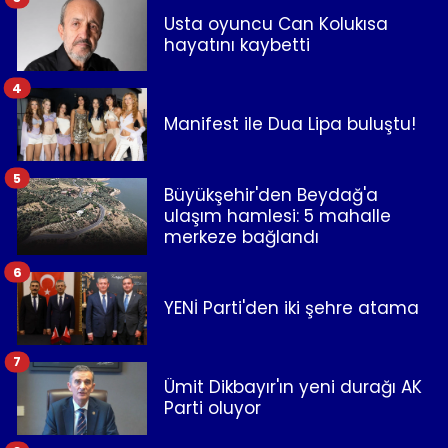
Usta oyuncu Can Kolukısa
hayatını kaybetti
4
Manifest ile Dua Lipa buluştu!
5
Büyükşehir'den Beydağ'a
ulaşım hamlesi: 5 mahalle
merkeze bağlandı
6
YENİ Parti'den iki şehre atama
7
Ümit Dikbayır'ın yeni durağı AK
Parti oluyor