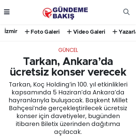
Ankara
Nöbetçi Eczaneler
İzmir
Foto Galeri
Video Galeri
Yazarl
Bilim Teknoloji
Hava Durumu
GÜNCEL
DÜNYA
Trafik Durumu
Tarkan, Ankara’da
EGE
Süper Lig Puan Durumu ve Fikstür
ücretsiz konser verecek
Tarkan, Koç Holding’in 100. yıl etkinlikleri
EĞİTİM
Tüm Manşetler
kapsamında 5 Haziran’da Ankara’da
hayranlarıyla buluşacak. Başkent Millet
EKONOMİ
Son Dakika Haberleri
Bahçesi’nde gerçekleştirilecek ücretsiz
konser için davetiyeler, bugünden
English News
Haber Arşivi
itibaren Biletix üzerinden dağıtıma
açılacak.
GÜNCEL