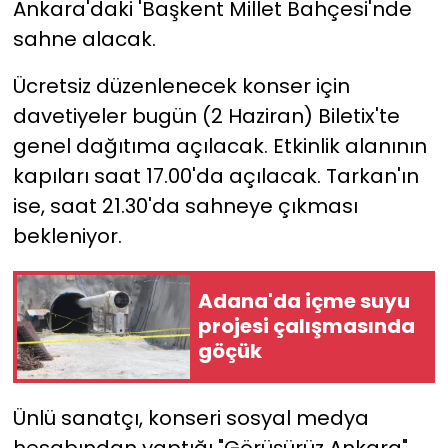
Ankara'daki 'Başkent Millet Bahçesi'nde
sahne alacak.
YEREL YÖNETİMLER
Ücretsiz düzenlenecek konser için
Yurt
davetiyeler bugün (2 Haziran) Biletix'te
genel dağıtıma açılacak. Etkinlik alanının
kapıları saat 17.00'da açılacak. Tarkan'ın
ise, saat 21.30'da sahneye çıkması
bekleniyor.
Adana'da içme suyu
projesi çalışmasında
göçük
Ünlü sanatçı, konseri sosyal medya
hesabından yaptığı "Görüşürüz Ankara"