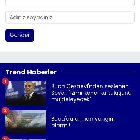
Gönder
Trend Haberler
1
Buca Cezaevi'nden seslenen
Soyer: "İzmir kendi kurtuluşunu
müjdeleyecek"
2
Buca'da orman yangını
alarmı!
3