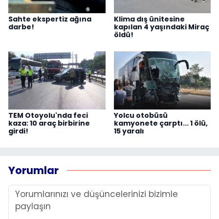
Sahte ekspertiz ağına
Klima dış ünitesine
darbe!
kapılan 4 yaşındaki Miraç
öldü!
TEM Otoyolu'nda feci
Yolcu otobüsü
kaza: 10 araç birbirine
kamyonete çarptı... 1 ölü,
girdi!
15 yaralı
Yorumlar