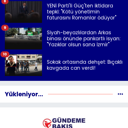
8
YENİ Parti'li Güç'ten iktidara
tepki: "Kötü yönetimin
faturasını Romanlar ödüyor"
9
Siyah-beyazlılardan Arkas
binası önünde pankartlı isyan:
"Yazıklar olsun sana İzmir"
10
Sokak ortasında dehşet: Bıçaklı
kavgada can verdi!
Yükleniyor...