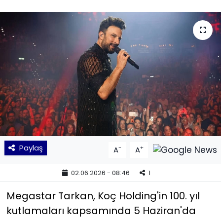
KÜLTÜR SANAT
MAGAZİN
POLİTİKA
SAĞLIK
Siyaset
SPOR
Paylaş
-
+
A
A
TEKNOLOJİ
02.06.2026 - 08:46
1
Yaşam
Megastar Tarkan, Koç Holding'in 100. yıl
kutlamaları kapsamında 5 Haziran'da
YEREL POLİTİKA