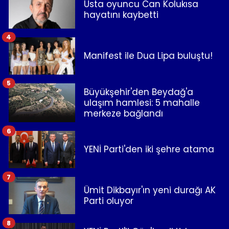
Usta oyuncu Can Kolukısa
hayatını kaybetti
4
Manifest ile Dua Lipa buluştu!
5
Büyükşehir'den Beydağ'a
ulaşım hamlesi: 5 mahalle
merkeze bağlandı
6
YENİ Parti'den iki şehre atama
7
Ümit Dikbayır'ın yeni durağı AK
Parti oluyor
8