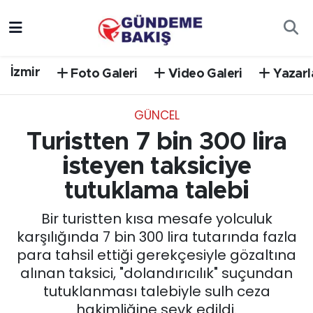
Ankara
Nöbetçi Eczaneler
İzmir
Foto Galeri
Video Galeri
Yazarl
Bilim Teknoloji
Hava Durumu
GÜNCEL
DÜNYA
Trafik Durumu
Turistten 7 bin 300 lira
EGE
Süper Lig Puan Durumu ve Fikstür
isteyen taksiciye
tutuklama talebi
EĞİTİM
Tüm Manşetler
Bir turistten kısa mesafe yolculuk
EKONOMİ
Son Dakika Haberleri
karşılığında 7 bin 300 lira tutarında fazla
para tahsil ettiği gerekçesiyle gözaltına
English News
Haber Arşivi
alınan taksici, "dolandırıcılık" suçundan
tutuklanması talebiyle sulh ceza
GÜNCEL
hakimliğine sevk edildi.