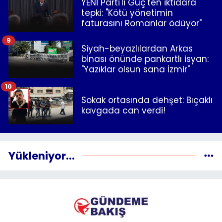
YENİ Parti'li Güç'ten iktidara
tepki: "Kötü yönetimin
faturasını Romanlar ödüyor"
9
Siyah-beyazlılardan Arkas
binası önünde pankartlı isyan:
"Yazıklar olsun sana İzmir"
10
Sokak ortasında dehşet: Bıçaklı
kavgada can verdi!
Yükleniyor...