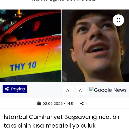
KÜLTÜR SANAT
MAGAZİN
POLİTİKA
SAĞLIK
Siyaset
SPOR
Paylaş
-
+
A
A
TEKNOLOJİ
02.06.2026 - 14:51
1
Yaşam
İstanbul Cumhuriyet Başsavcılığınca, bir
taksicinin kısa mesafeli yolculuk
YEREL POLİTİKA