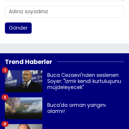
Gönder
Trend Haberler
1
Buca Cezaevi'nden seslenen
Soyer: "İzmir kendi kurtuluşunu
müjdeleyecek"
2
Buca'da orman yangını
alarmı!
3