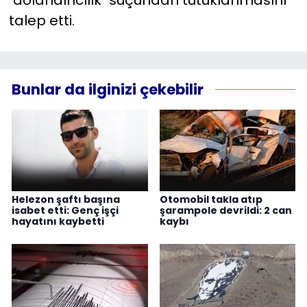
"dolandırıcılık" suçundan tutuklanmasını
talep etti.
Bunlar da ilginizi çekebilir
Helezon şaftı başına
Otomobil takla atıp
isabet etti: Genç işçi
şarampole devrildi: 2 can
hayatını kaybetti
kaybı