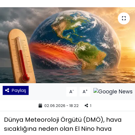
KÜLTÜR SANAT
MAGAZİN
POLİTİKA
SAĞLIK
Siyaset
SPOR
Paylaş
-
+
A
A
TEKNOLOJİ
02.06.2026 - 18:22
1
Yaşam
Dünya Meteoroloji Örgütü (DMÖ), hava
sıcaklığına neden olan El Nino hava
YEREL POLİTİKA