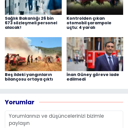
Sağlık Bakanlığı 26 bin
Kontrolden çıkan
673 sözleşmeli personel
otomobil şarampole
alacak!
uçtu: 4 yaralı
Beş ildeki yangınların
İnan Güney göreve iade
bilançosu ortaya çıktı
edilmedi
Yorumlar