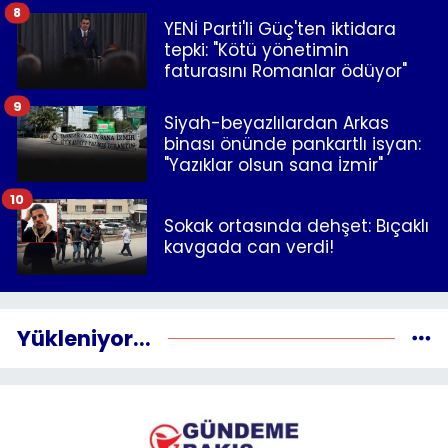
8
YENİ Parti'li Güç'ten iktidara
tepki: "Kötü yönetimin
faturasını Romanlar ödüyor"
9
Siyah-beyazlılardan Arkas
binası önünde pankartlı isyan:
"Yazıklar olsun sana İzmir"
10
Sokak ortasında dehşet: Bıçaklı
kavgada can verdi!
Yükleniyor...