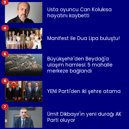
3
Usta oyuncu Can Kolukısa
hayatını kaybetti
4
Manifest ile Dua Lipa buluştu!
5
Büyükşehir'den Beydağ'a
ulaşım hamlesi: 5 mahalle
merkeze bağlandı
6
YENİ Parti'den iki şehre atama
7
Ümit Dikbayır'ın yeni durağı AK
Parti oluyor