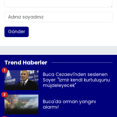
Gönder
Trend Haberler
1
Buca Cezaevi'nden seslenen
Soyer: "İzmir kendi kurtuluşunu
müjdeleyecek"
2
Buca'da orman yangını
alarmı!