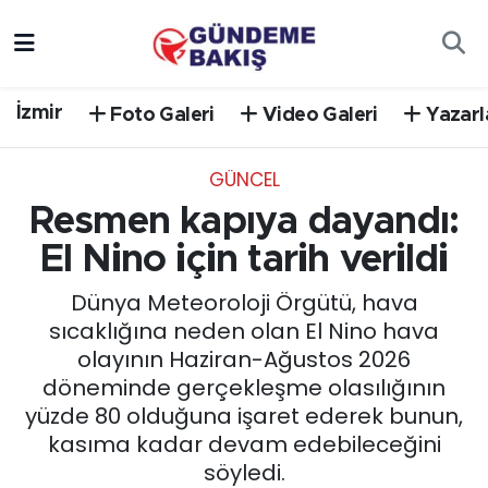
Ankara
Nöbetçi Eczaneler
İzmir
Foto Galeri
Video Galeri
Yazarl
Bilim Teknoloji
Hava Durumu
GÜNCEL
DÜNYA
Trafik Durumu
Resmen kapıya dayandı:
EGE
Süper Lig Puan Durumu ve Fikstür
El Nino için tarih verildi
Dünya Meteoroloji Örgütü, hava
EĞİTİM
Tüm Manşetler
sıcaklığına neden olan El Nino hava
olayının Haziran-Ağustos 2026
EKONOMİ
Son Dakika Haberleri
döneminde gerçekleşme olasılığının
yüzde 80 olduğuna işaret ederek bunun,
English News
Haber Arşivi
kasıma kadar devam edebileceğini
söyledi.
GÜNCEL