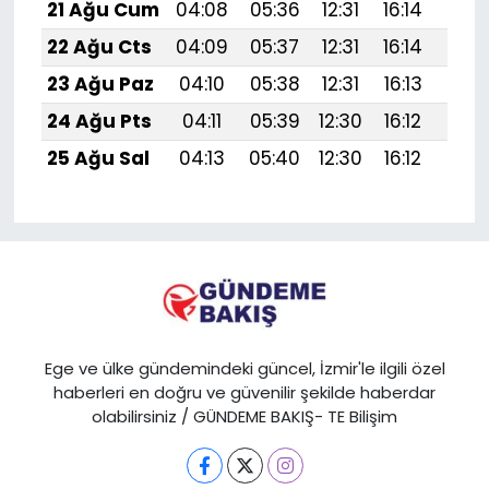
21 Ağu Cum
04:08
05:36
12:31
16:14
19:1
22 Ağu Cts
04:09
05:37
12:31
16:14
19:1
23 Ağu Paz
04:10
05:38
12:31
16:13
19:1
24 Ağu Pts
04:11
05:39
12:30
16:12
19:1
25 Ağu Sal
04:13
05:40
12:30
16:12
19:1
Ege ve ülke gündemindeki güncel, İzmir'le ilgili özel
haberleri en doğru ve güvenilir şekilde haberdar
olabilirsiniz / GÜNDEME BAKIŞ- TE Bilişim