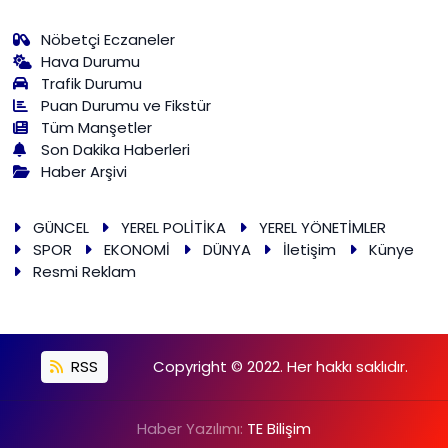
Nöbetçi Eczaneler
Hava Durumu
Trafik Durumu
Puan Durumu ve Fikstür
Tüm Manşetler
Son Dakika Haberleri
Haber Arşivi
GÜNCEL
YEREL POLİTİKA
YEREL YÖNETİMLER
SPOR
EKONOMİ
DÜNYA
İletişim
Künye
Resmi Reklam
RSS
Copyright © 2022. Her hakkı saklıdır.
Haber Yazılımı:
TE Bilişim