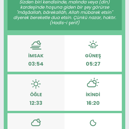
Sizden biri kendisinde, malında veya (din)
kardeşinde hoşuna giden bir şey görürse
KÜLTÜR SANAT
"mâşâallah, bârekallâh, Allah mübarek etsin"
diyerek bereketle dua etsin. Çünkü nazar, haktır.
(Hadis-i şerif)
MAGAZİN
POLİTİKA
SAĞLIK
İMSAK
GÜNEŞ
03:54
05:27
Siyaset
SPOR
ÖĞLE
İKINDI
TEKNOLOJİ
12:33
16:20
Yaşam
YEREL POLİTİKA