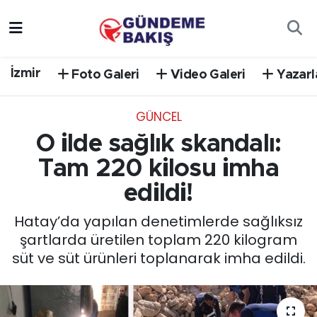
Ankara
Nöbetçi Eczaneler
İzmir
Foto Galeri
Video Galeri
Yazarl
Bilim Teknoloji
Hava Durumu
GÜNCEL
DÜNYA
Trafik Durumu
O ilde sağlık skandalı:
EGE
Süper Lig Puan Durumu ve Fikstür
Tam 220 kilosu imha
edildi!
EĞİTİM
Tüm Manşetler
Hatay’da yapılan denetimlerde sağlıksız
EKONOMİ
Son Dakika Haberleri
şartlarda üretilen toplam 220 kilogram
süt ve süt ürünleri toplanarak imha edildi.
English News
Haber Arşivi
GÜNCEL