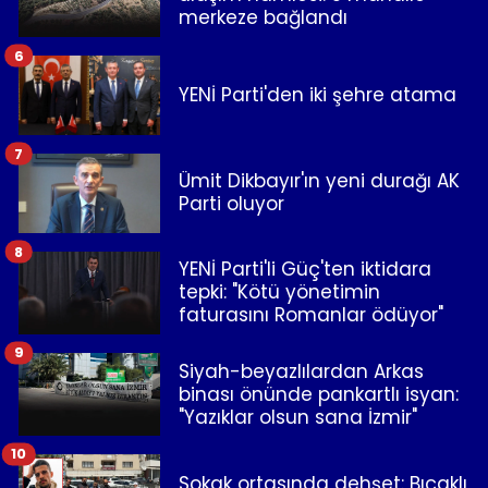
merkeze bağlandı
6
YENİ Parti'den iki şehre atama
7
Ümit Dikbayır'ın yeni durağı AK
Parti oluyor
8
YENİ Parti'li Güç'ten iktidara
tepki: "Kötü yönetimin
faturasını Romanlar ödüyor"
9
Siyah-beyazlılardan Arkas
binası önünde pankartlı isyan:
"Yazıklar olsun sana İzmir"
10
Sokak ortasında dehşet: Bıçaklı