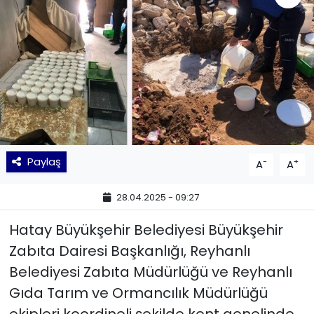
KÜLTÜR SANAT
MAGAZİN
POLİTİKA
SAĞLIK
Paylaş
-
+
A
A
Siyaset
28.04.2025 - 09:27
SPOR
Hatay Büyükşehir Belediyesi Büyükşehir
TEKNOLOJİ
Zabıta Dairesi Başkanlığı, Reyhanlı
Belediyesi Zabıta Müdürlüğü ve Reyhanlı
Yaşam
Gıda Tarım ve Ormancılık Müdürlüğü
YEREL POLİTİKA
ekipleri koordineli şekilde kent genelinde