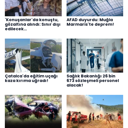
'Konuşanlar'da konuştu,
AFAD duyurdu: Muğla
gözaltına alındı: Sınır dışı
Marmaris'te deprem!
edilecek…
Çatalca'da eğitim uçağı
Sağlık Bakanlığı 26 bin
kaza kırıma uğradı!
673 sözleşmeli personel
alacak!