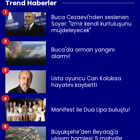
Trend Haberler
1
Buca Cezaevi'nden seslenen
Soyer: "İzmir kendi kurtuluşunu
müjdeleyecek"
2
Buca'da orman yangını
alarmı!
3
Usta oyuncu Can Kolukısa
hayatını kaybetti
4
Manifest ile Dua Lipa buluştu!
5
Büyükşehir'den Beydağ'a
ulaşım hamlesi: 5 mahalle