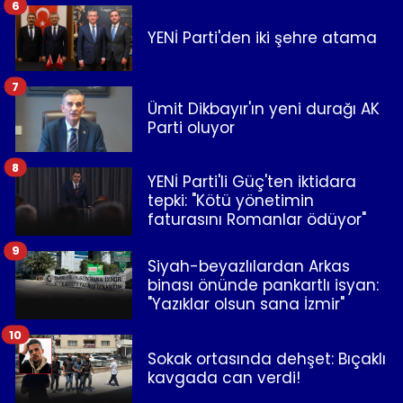
6
YENİ Parti'den iki şehre atama
7
Ümit Dikbayır'ın yeni durağı AK
Parti oluyor
8
YENİ Parti'li Güç'ten iktidara
tepki: "Kötü yönetimin
faturasını Romanlar ödüyor"
9
Siyah-beyazlılardan Arkas
binası önünde pankartlı isyan:
"Yazıklar olsun sana İzmir"
10
Sokak ortasında dehşet: Bıçaklı
kavgada can verdi!