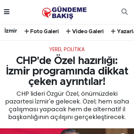
Ankara
Nöbetçi Eczaneler
İzmir
Foto Galeri
Video Galeri
Yazarl
Bilim Teknoloji
Hava Durumu
YEREL POLİTİKA
DÜNYA
Trafik Durumu
CHP'de Özel hazırlığı:
EGE
Süper Lig Puan Durumu ve Fikstür
İzmir programında dikkat
çeken ayrıntılar!
EĞİTİM
Tüm Manşetler
CHP lideri Özgür Özel, önümüzdeki
EKONOMİ
Son Dakika Haberleri
pazartesi İzmir'e gelecek. Özel; hem saha
çalışması yapacak hem de alternatif il
English News
Haber Arşivi
başkanlığının açılışını gerçekleştirecek.
GÜNCEL