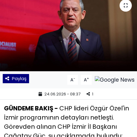
KÜLTÜR SANAT
MAGAZİN
POLİTİKA
SAĞLIK
Siyaset
Paylaş
-
+
A
A
SPOR
24.06.2026 - 08:37
1
TEKNOLOJİ
GÜNDEME BAKIŞ -
CHP lideri Özgür Özel'in
İzmir programının detayları netleşti.
Yaşam
Görevden alınan CHP İzmir İl Başkanı
Çağatay Güç, şu açıklamada bulundu:
YEREL POLİTİKA