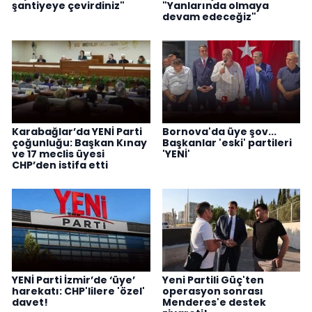
şantiyeye çevirdiniz"
"Yanlarında olmaya
devam edeceğiz"
Karabağlar’da YENİ Parti
Bornova'da üye şov...
çoğunluğu: Başkan Kınay
Başkanlar 'eski' partileri
ve 17 meclis üyesi
'YENİ'
CHP’den istifa etti
YENİ Parti İzmir’de ‘üye’
Yeni Partili Güç'ten
harekatı: CHP'lilere 'özel'
operasyon sonrası
davet!
Menderes'e destek