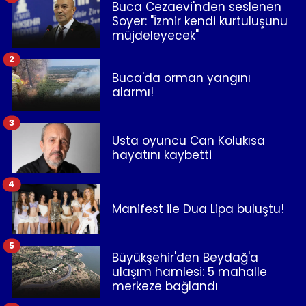
Buca Cezaevi'nden seslenen
Soyer: "İzmir kendi kurtuluşunu
müjdeleyecek"
2
Buca'da orman yangını
alarmı!
3
Usta oyuncu Can Kolukısa
hayatını kaybetti
4
Manifest ile Dua Lipa buluştu!
5
Büyükşehir'den Beydağ'a
ulaşım hamlesi: 5 mahalle
merkeze bağlandı