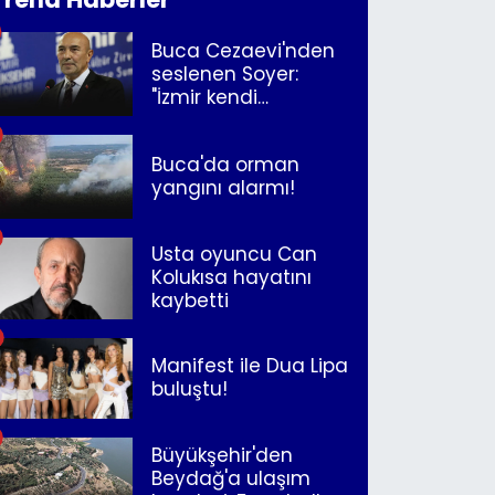
Buca Cezaevi'nden
seslenen Soyer:
"İzmir kendi
kurtuluşunu
müjdeleyecek"
Buca'da orman
yangını alarmı!
Usta oyuncu Can
Kolukısa hayatını
kaybetti
Manifest ile Dua Lipa
buluştu!
Büyükşehir'den
Beydağ'a ulaşım