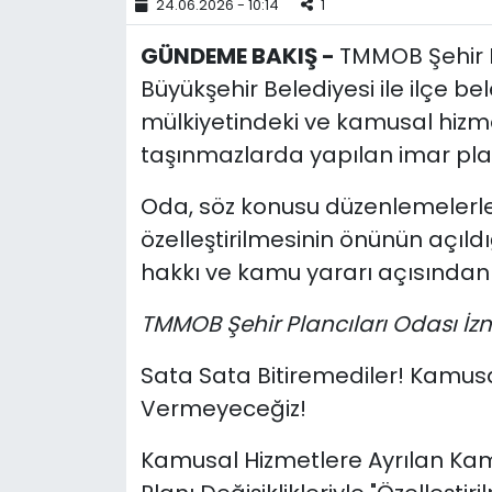
24.06.2026 - 10:14
1
YEREL YÖNETİMLER
GÜNDEME BAKIŞ -
TMMOB Şehir Pl
Büyükşehir Belediyesi ile ilçe b
Yurt
mülkiyetindeki ve kamusal hizm
taşınmazlarda yapılan imar planı
Oda, söz konusu düzenlemelerle
özelleştirilmesinin önünün açıld
hakkı ve kamu yararı açısından 
TMMOB Şehir Plancıları Odası İz
Sata Sata Bitiremediler! Kamusal
Vermeyeceğiz!
Kamusal Hizmetlere Ayrılan Kam