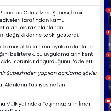
6
ancıları Odası İzmir Şubesi, İzmir
elediyeleri tarafından kamu
et alanı olarak planlanan
7
 değişikliklerine tepki gösterdi.
 kamusal kullanıma ayrılan alanların
ığını belirterek, bu uygulamaların kent
8
ciddi sorunlar doğurduğunu ifade etti.
mir Şubesi’nden yapılan açıklama şöyle:
9
 Alanların Tasfiyesine İzin
10
u Mülkiyetindeki Taşınmazların İmar