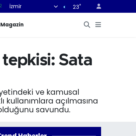
İzmir
°
8
23
2
Magazin
6
4
1
tepkisi: Sata
2
iyetindeki ve kamusal
klı kullanımlara açılmasına
ı olduğunu savundu.
Trend Haberler