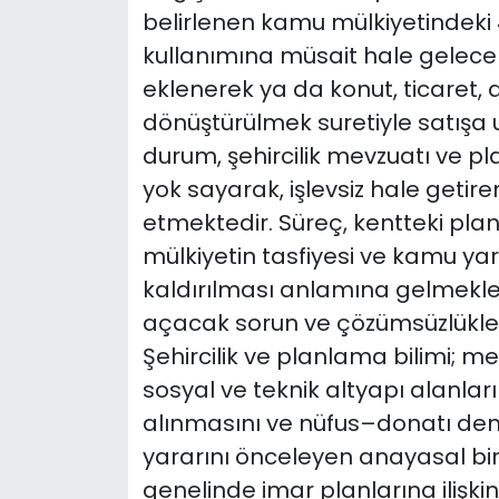
belirlenen kamu mülkiyetindeki 41
kullanımına müsait hale gelecek
eklenerek ya da konut, ticaret, 
dönüştürülmek suretiyle satışa u
durum, şehircilik mevzuatı ve pl
yok sayarak, işlevsiz hale getir
etmektedir. Süreç, kentteki plan
mülkiyetin tasfiyesi ve kamu ya
kaldırılması anlamına gelmekle 
açacak sorun ve çözümsüzlükleri
Şehircilik ve planlama bilimi; m
sosyal ve teknik altyapı alanların
alınmasını ve nüfus–donatı de
yararını önceleyen anayasal bir 
genelinde imar planlarına ilişki