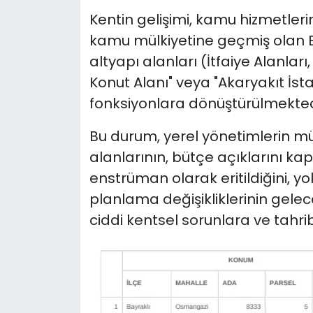
Kentin gelişimi, kamu hizmetlerini
kamu mülkiyetine geçmiş olan Be
altyapı alanları (İtfaiye Alanları
Konut Alanı" veya "Akaryakıt İst
fonksiyonlara dönüştürülmekted
Bu durum, yerel yönetimlerin mü
alanlarının, bütçe açıklarını ka
enstrüman olarak eritildiğini, yo
planlama değişikliklerinin gel
ciddi kentsel sorunlara ve tahri