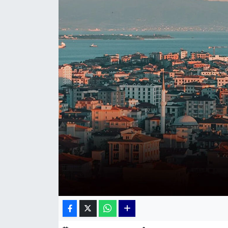
KÜLTÜR SANAT
MAGAZİN
POLİTİKA
SAĞLIK
Siyaset
SPOR
TEKNOLOJİ
Yaşam
YEREL POLİTİKA