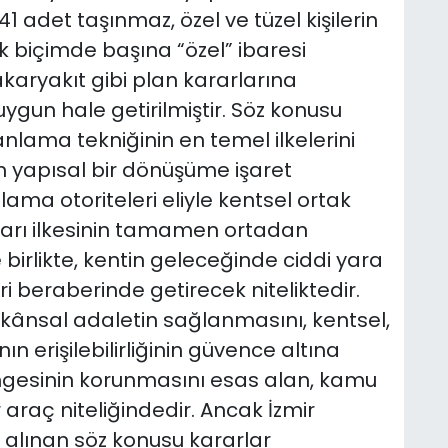
 adet taşınmaz, özel ve tüzel kişilerin
 biçimde başına “özel” ibaresi
akaryakıt gibi plan kararlarına
ygun hale getirilmiştir. Söz konusu
anlama tekniğinin en temel ilkelerini
en yapısal bir dönüşüme işaret
lama otoriteleri eliyle kentsel ortak
rarı ilkesinin tamamen ortadan
birlikte, kentin geleceğinde ciddi yara
 beraberinde getirecek niteliktedir.
ekânsal adaletin sağlanmasını, kentsel,
ın erişilebilirliğinin güvence altına
ngesinin korunmasını esas alan, kamu
araç niteliğindedir. Ancak İzmir
n alınan söz konusu kararlar