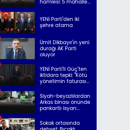
hamlesi: 5 mahalle
merkeze bağlandı
YENİ Parti'den iki
şehre atama
Ümit Dikbayır'ın yeni
durağı AK Parti
oluyor
YENİ Parti'li Güç'ten
iktidara tepki: "Kötü
yönetimin faturasını
Romanlar ödüyor"
Siyah-beyazlılardan
Arkas binası önünde
pankartlı isyan:
"Yazıklar olsun sana
İzmir"
Sokak ortasında
dehşet: Bıçaklı