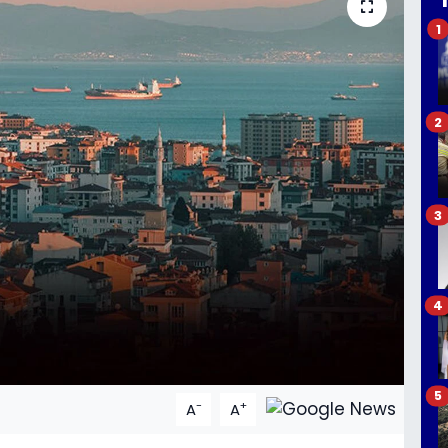
1
2
3
4
5
-
+
A
A