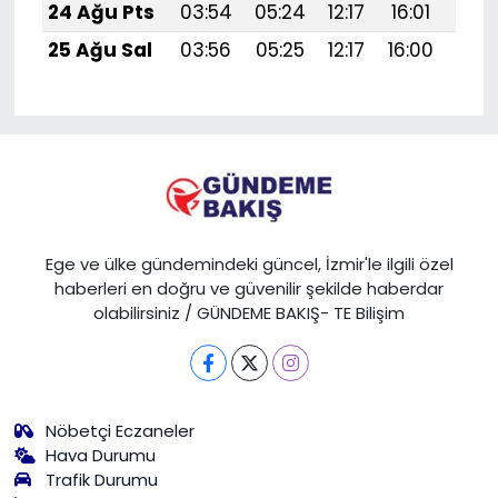
24 Ağu Pts
03:54
05:24
12:17
16:01
19:0
25 Ağu Sal
03:56
05:25
12:17
16:00
18:
Ege ve ülke gündemindeki güncel, İzmir'le ilgili özel
haberleri en doğru ve güvenilir şekilde haberdar
olabilirsiniz / GÜNDEME BAKIŞ- TE Bilişim
Nöbetçi Eczaneler
Hava Durumu
Trafik Durumu