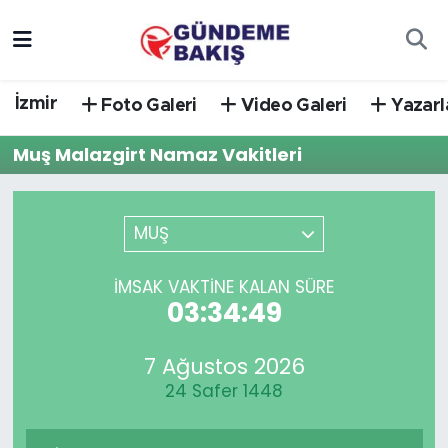
Ankara
Nöbetçi Eczaneler
İzmir
Foto Galeri
Video Galeri
Yazarl
Bilim Teknoloji
Hava Durumu
Muş Malazgirt Namaz Vakitleri
DÜNYA
Trafik Durumu
EGE
Süper Lig Puan Durumu ve Fikstür
MUŞ
EĞİTİM
Tüm Manşetler
İMSAK VAKTINE KALAN SÜRE
03:34:49
EKONOMİ
Son Dakika Haberleri
7 Ağustos 2026
English News
Haber Arşivi
24 Safer 1448
GÜNCEL