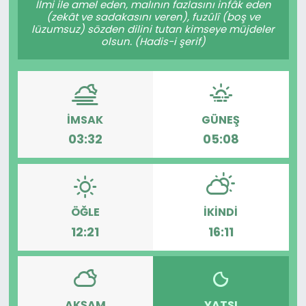
İlmi ile amel eden, malının fazlasını infâk eden
(zekât ve sadakasını veren), fuzûlî (boş ve
KÜLTÜR SANAT
lüzumsuz) sözden dilini tutan kimseye müjdeler
olsun. (Hadis-i şerif)
MAGAZİN
POLİTİKA
İMSAK
GÜNEŞ
SAĞLIK
03:32
05:08
Siyaset
SPOR
ÖĞLE
İKINDI
12:21
16:11
TEKNOLOJİ
Yaşam
YEREL POLİTİKA
AKŞAM
YATSI