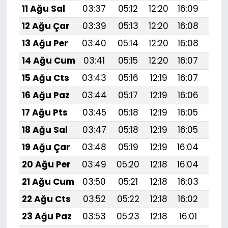
11 Ağu Sal
03:37
05:12
12:20
16:09
19:1
12 Ağu Çar
03:39
05:13
12:20
16:08
19:1
13 Ağu Per
03:40
05:14
12:20
16:08
19:1
14 Ağu Cum
03:41
05:15
12:20
16:07
19:1
15 Ağu Cts
03:43
05:16
12:19
16:07
19:1
16 Ağu Paz
03:44
05:17
12:19
16:06
19:1
17 Ağu Pts
03:45
05:18
12:19
16:05
19:1
18 Ağu Sal
03:47
05:18
12:19
16:05
19:
19 Ağu Çar
03:48
05:19
12:19
16:04
19:
20 Ağu Per
03:49
05:20
12:18
16:04
19:
21 Ağu Cum
03:50
05:21
12:18
16:03
19:
22 Ağu Cts
03:52
05:22
12:18
16:02
19:
23 Ağu Paz
03:53
05:23
12:18
16:01
19: