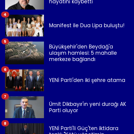
hayatını kaybetti
4
Manifest ile Dua Lipa buluştu!
5
Büyükşehir'den Beydağ'a
ulaşım hamlesi: 5 mahalle
merkeze bağlandı
6
YENİ Parti'den iki şehre atama
7
Ümit Dikbayır'ın yeni durağı AK
Parti oluyor
8
YENİ Parti'li Güç'ten iktidara