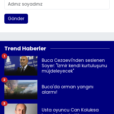
Gönder
Trend Haberler
1
Buca Cezaevi'nden seslenen
Soyer: "İzmir kendi kurtuluşunu
müjdeleyecek"
2
Buca'da orman yangını
alarmı!
3
Usta oyuncu Can Kolukısa