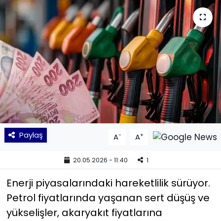
KÜLTÜR SANAT
MAGAZİN
POLİTİKA
SAĞLIK
Siyaset
Paylaş
-
+
A
A
SPOR
20.05.2026 - 11:40
1
TEKNOLOJİ
Enerji piyasalarındaki hareketlilik sürüyor.
Yaşam
Petrol fiyatlarında yaşanan sert düşüş ve
yükselişler, akaryakıt fiyatlarına
YEREL POLİTİKA