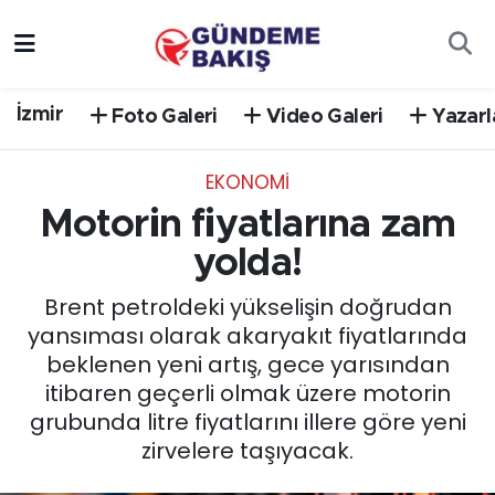
Ankara
Nöbetçi Eczaneler
İzmir
Foto Galeri
Video Galeri
Yazarl
Bilim Teknoloji
Hava Durumu
EKONOMİ
DÜNYA
Trafik Durumu
Motorin fiyatlarına zam
EGE
Süper Lig Puan Durumu ve Fikstür
yolda!
Brent petroldeki yükselişin doğrudan
EĞİTİM
Tüm Manşetler
yansıması olarak akaryakıt fiyatlarında
beklenen yeni artış, gece yarısından
EKONOMİ
Son Dakika Haberleri
itibaren geçerli olmak üzere motorin
grubunda litre fiyatlarını illere göre yeni
English News
Haber Arşivi
zirvelere taşıyacak.
GÜNCEL