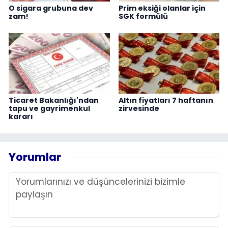
O sigara grubuna dev
Prim eksiği olanlar için
zam!
SGK formülü
Ticaret Bakanlığı'ndan
Altın fiyatları 7 haftanın
tapu ve gayrimenkul
zirvesinde
kararı
Yorumlar