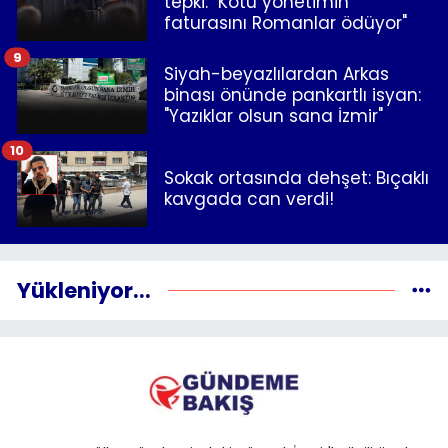
tepki: "Kötü yönetimin
faturasını Romanlar ödüyor"
9
Siyah-beyazlılardan Arkas
binası önünde pankartlı isyan:
"Yazıklar olsun sana İzmir"
10
Sokak ortasında dehşet: Bıçaklı
kavgada can verdi!
Yükleniyor...