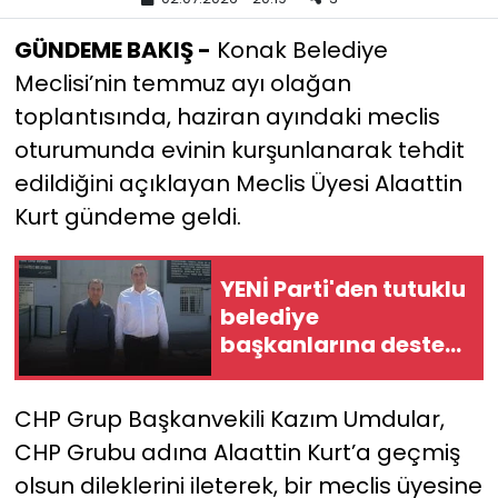
GÜNDEME BAKIŞ -
Konak Belediye
YEREL YÖNETİMLER
Meclisi’nin temmuz ayı olağan
Yurt
toplantısında, haziran ayındaki meclis
oturumunda evinin kurşunlanarak tehdit
edildiğini açıklayan Meclis Üyesi Alaattin
Kurt gündeme geldi.
YENİ Parti'den tutuklu
belediye
başkanlarına destek
ziyareti: "Yanlarında
olmaya devam
CHP Grup Başkanvekili Kazım Umdular,
edeceğiz"
CHP Grubu adına Alaattin Kurt’a geçmiş
olsun dileklerini ileterek, bir meclis üyesine