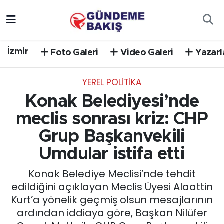
Ankara
Nöbetçi Eczaneler
İzmir
Foto Galeri
Video Galeri
Yazarl
Bilim Teknoloji
Hava Durumu
YEREL POLİTİKA
DÜNYA
Trafik Durumu
Konak Belediyesi’nde
EGE
Süper Lig Puan Durumu ve Fikstür
meclis sonrası kriz: CHP
Grup Başkanvekili
EĞİTİM
Tüm Manşetler
Umdular istifa etti
EKONOMİ
Son Dakika Haberleri
Konak Belediye Meclisi’nde tehdit
edildiğini açıklayan Meclis Üyesi Alaattin
English News
Haber Arşivi
Kurt’a yönelik geçmiş olsun mesajlarının
ardından iddiaya göre, Başkan Nilüfer
GÜNCEL