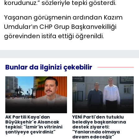
korudunuz.” sözleriyle tepki gösterdi.
Yaşanan görüşmenin ardından Kazım
Umdular’ın CHP Grup Başkanvekilliği
görevinden istifa ettiği öğrenildi.
Bunlar da ilginizi çekebilir
AK Partili Kaya'dan
YENİ Parti'den tutuklu
Büyükşehir'e Alsancak
belediye başkanlarına
tepkisi: "İzmir'in vitrinini
destek ziyareti:
şantiyeye çevirdiniz"
"Yanlarında olmaya
devam edeceğiz"