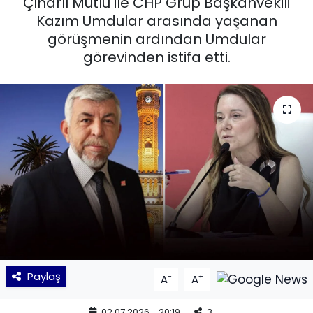
Çınarlı Mutlu ile CHP Grup Başkanvekili
Kazım Umdular arasında yaşanan
KÜLTÜR SANAT
görüşmenin ardından Umdular
görevinden istifa etti.
MAGAZİN
POLİTİKA
SAĞLIK
Siyaset
SPOR
TEKNOLOJİ
Yaşam
Paylaş
-
+
A
A
YEREL POLİTİKA
02.07.2026 - 20:19
3