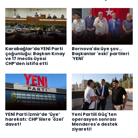
Karabağlar’da YENİ Parti
Bornova'da üye şov...
çoğunluğu: Başkan Kınay
Başkanlar 'eski' partileri
ve 17 meclis üyesi
'YENİ'
CHP’den istifa etti
YENİ Parti İzmir’de ‘üye’
Yeni Partili Güç'ten
harekatı: CHP'lilere 'özel'
operasyon sonrası
davet!
Menderes'e destek
ziyareti!