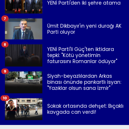
YENİ Parti'den iki şehre atama
7
Ümit Dikbayır'ın yeni durağı AK
Parti oluyor
8
YENİ Parti'li Güç'ten iktidara
tepki: "Kötü yönetimin
faturasını Romanlar ödüyor"
9
Siyah-beyazlılardan Arkas
binası önünde pankartlı isyan:
"Yazıklar olsun sana İzmir"
10
Sokak ortasında dehşet: Bıçaklı
kavgada can verdi!