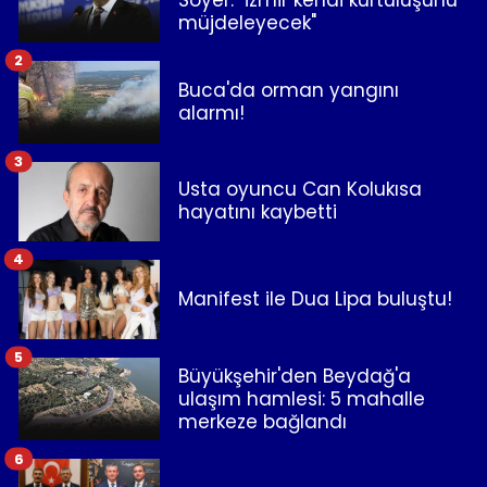
müjdeleyecek"
2
Buca'da orman yangını
alarmı!
3
Usta oyuncu Can Kolukısa
hayatını kaybetti
4
Manifest ile Dua Lipa buluştu!
5
Büyükşehir'den Beydağ'a
ulaşım hamlesi: 5 mahalle
merkeze bağlandı
6