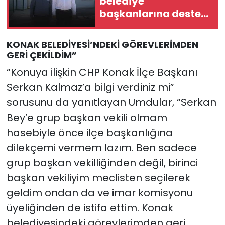
belediye
başkanlarına destek
ziyareti: "Yanlarında
olmaya devam
KONAK BELEDİYESİ’NDEKİ GÖREVLERİMDEN
edeceğiz"
GERİ ÇEKİLDİM”
“Konuya ilişkin CHP Konak İlçe Başkanı
Serkan Kalmaz’a bilgi verdiniz mi”
sorusunu da yanıtlayan Umdular, “Serkan
Bey’e grup başkan vekili olmam
hasebiyle önce ilçe başkanlığına
dilekçemi vermem lazım. Ben sadece
grup başkan vekilliğinden değil, birinci
başkan vekiliyim meclisten seçilerek
geldim ondan da ve imar komisyonu
üyeliğinden de istifa ettim. Konak
belediyesindeki görevlerimden geri