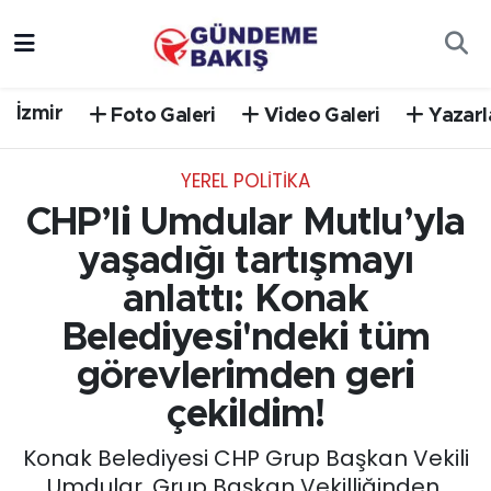
Ankara
Nöbetçi Eczaneler
İzmir
Foto Galeri
Video Galeri
Yazarl
Bilim Teknoloji
Hava Durumu
YEREL POLİTİKA
DÜNYA
Trafik Durumu
CHP’li Umdular Mutlu’yla
EGE
Süper Lig Puan Durumu ve Fikstür
yaşadığı tartışmayı
anlattı: Konak
EĞİTİM
Tüm Manşetler
Belediyesi'ndeki tüm
EKONOMİ
Son Dakika Haberleri
görevlerimden geri
çekildim!
English News
Haber Arşivi
Konak Belediyesi CHP Grup Başkan Vekili
GÜNCEL
Umdular, Grup Başkan Vekilliğinden,