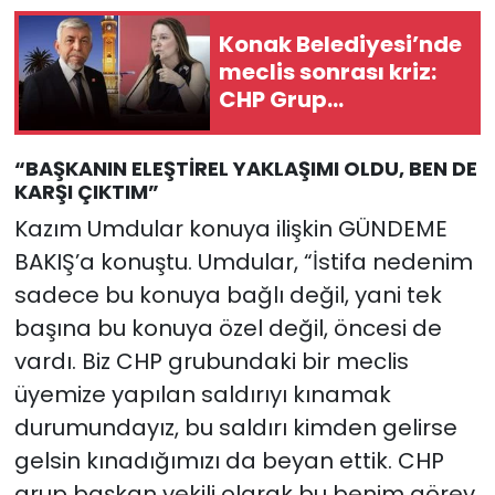
Konak Belediyesi’nde
meclis sonrası kriz:
CHP Grup
Başkanvekili
Umdular istifa etti
“BAŞKANIN ELEŞTİREL YAKLAŞIMI OLDU, BEN DE
KARŞI ÇIKTIM”
Kazım Umdular konuya ilişkin GÜNDEME
BAKIŞ’a konuştu. Umdular, “İstifa nedenim
sadece bu konuya bağlı değil, yani tek
başına bu konuya özel değil, öncesi de
vardı. Biz CHP grubundaki bir meclis
üyemize yapılan saldırıyı kınamak
durumundayız, bu saldırı kimden gelirse
gelsin kınadığımızı da beyan ettik. CHP
grup başkan vekili olarak bu benim görev