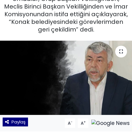
Meclis Birinci Başkan Vekilliğinden ve İmar
KÜLTÜR SANAT
Komisyonundan istifa ettiğini açıklayarak,
“Konak belediyesindeki görevlerimden
MAGAZİN
geri çekildim” dedi.
POLİTİKA
SAĞLIK
Siyaset
SPOR
TEKNOLOJİ
Yaşam
Paylaş
-
+
A
A
YEREL POLİTİKA