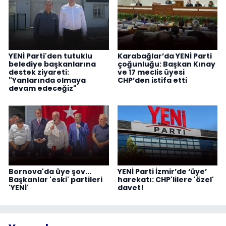
YENİ Parti'den tutuklu
Karabağlar’da YENİ Parti
belediye başkanlarına
çoğunluğu: Başkan Kınay
destek ziyareti:
ve 17 meclis üyesi
"Yanlarında olmaya
CHP’den istifa etti
devam edeceğiz"
Bornova'da üye şov...
YENİ Parti İzmir’de ‘üye’
Başkanlar 'eski' partileri
harekatı: CHP'lilere 'özel'
'YENİ'
davet!