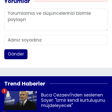
Yorumlar
Gönder
Trend Haberler
1
Buca Cezaevi'nden seslenen
Soyer: "İzmir kendi kurtuluşunu
müjdeleyecek"