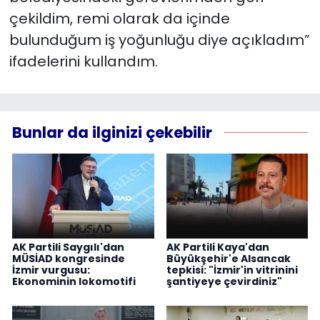
çekildim, remi olarak da içinde
bulunduğum iş yoğunluğu diye açıkladım”
ifadelerini kullandım.
Bunlar da ilginizi çekebilir
AK Partili Saygılı'dan
AK Partili Kaya'dan
MÜSİAD kongresinde
Büyükşehir'e Alsancak
İzmir vurgusu:
tepkisi: "İzmir'in vitrinini
Ekonominin lokomotifi
şantiyeye çevirdiniz"