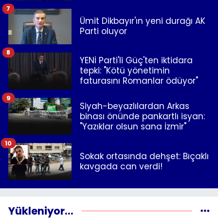
7
Ümit Dikbayır'ın yeni durağı AK
Parti oluyor
8
YENİ Parti'li Güç'ten iktidara
tepki: "Kötü yönetimin
faturasını Romanlar ödüyor"
9
Siyah-beyazlılardan Arkas
binası önünde pankartlı isyan:
"Yazıklar olsun sana İzmir"
10
Sokak ortasında dehşet: Bıçaklı
kavgada can verdi!
Yükleniyor...