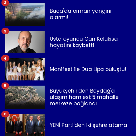
2
Buca'da orman yangını
alarmı!
3
Usta oyuncu Can Kolukısa
hayatını kaybetti
4
Manifest ile Dua Lipa buluştu!
5
Büyükşehir'den Beydağ'a
ulaşım hamlesi: 5 mahalle
merkeze bağlandı
6
YENİ Parti'den iki şehre atama