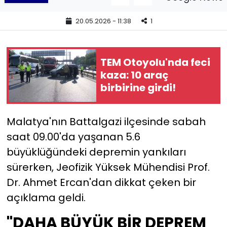
20.05.2026 - 11:38
1
YEREL YÖNETİMLER
Yurt
TEM Otoyolu'nda feci
kaza: 10 araç
birbirine girdi!
Malatya'nın Battalgazi ilçesinde sabah
saat 09.00'da yaşanan 5.6
büyüklüğündeki depremin yankıları
sürerken, Jeofizik Yüksek Mühendisi Prof.
Dr. Ahmet Ercan'dan dikkat çeken bir
açıklama geldi.
"DAHA BÜYÜK BİR DEPREM