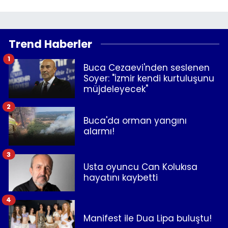
Trend Haberler
1
Buca Cezaevi'nden seslenen
Soyer: "İzmir kendi kurtuluşunu
müjdeleyecek"
2
Buca'da orman yangını
alarmı!
3
Usta oyuncu Can Kolukısa
hayatını kaybetti
4
Manifest ile Dua Lipa buluştu!