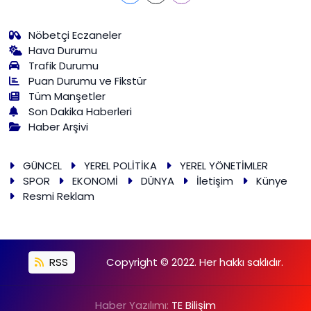
Nöbetçi Eczaneler
Hava Durumu
Trafik Durumu
Puan Durumu ve Fikstür
Tüm Manşetler
Son Dakika Haberleri
Haber Arşivi
GÜNCEL
YEREL POLİTİKA
YEREL YÖNETİMLER
SPOR
EKONOMİ
DÜNYA
İletişim
Künye
Resmi Reklam
RSS
Copyright © 2022. Her hakkı saklıdır.
Haber Yazılımı:
TE Bilişim