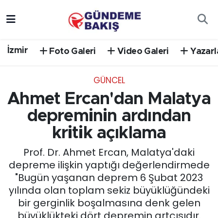
Ankara
Nöbetçi Eczaneler
İzmir
Foto Galeri
Video Galeri
Yazarl
Bilim Teknoloji
Hava Durumu
GÜNCEL
DÜNYA
Trafik Durumu
Ahmet Ercan'dan Malatya
EGE
Süper Lig Puan Durumu ve Fikstür
depreminin ardından
kritik açıklama
EĞİTİM
Tüm Manşetler
Prof. Dr. Ahmet Ercan, Malatya'daki
EKONOMİ
Son Dakika Haberleri
depreme ilişkin yaptığı değerlendirmede
"Bugün yaşanan deprem 6 Şubat 2023
English News
Haber Arşivi
yılında olan toplam sekiz büyüklüğündeki
bir gerginlik boşalmasına denk gelen
GÜNCEL
büyüklükteki dört depremin artçısıdır.