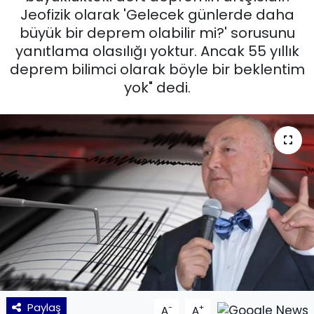
Jeofizik olarak 'Gelecek günlerde daha
KÜLTÜR SANAT
büyük bir deprem olabilir mi?' sorusunu
yanıtlama olasılığı yoktur. Ancak 55 yıllık
MAGAZİN
deprem bilimci olarak böyle bir beklentim
yok" dedi.
POLİTİKA
SAĞLIK
Siyaset
SPOR
TEKNOLOJİ
Yaşam
Paylaş
-
+
YEREL POLİTİKA
A
A