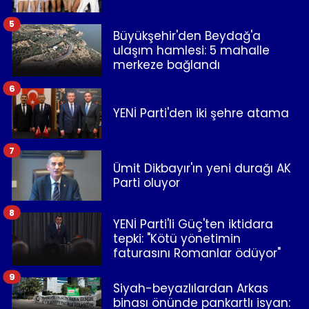
5
Büyükşehir'den Beydağ'a
ulaşım hamlesi: 5 mahalle
merkeze bağlandı
6
YENİ Parti'den iki şehre atama
7
Ümit Dikbayır'ın yeni durağı AK
Parti oluyor
8
YENİ Parti'li Güç'ten iktidara
tepki: "Kötü yönetimin
faturasını Romanlar ödüyor"
9
Siyah-beyazlılardan Arkas
binası önünde pankartlı isyan: