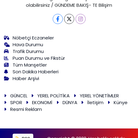
olabilirsiniz / GÜNDEME BAKIŞ- TE Bilişim
Nöbetçi Eczaneler
Hava Durumu
Trafik Durumu
Puan Durumu ve Fikstür
Tüm Manşetler
Son Dakika Haberleri
Haber Arşivi
GÜNCEL
YEREL POLİTİKA
YEREL YÖNETİMLER
SPOR
EKONOMİ
DÜNYA
İletişim
Künye
Resmi Reklam