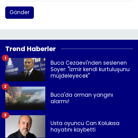
Gönder
Trend Haberler
1
Buca Cezaevi'nden seslenen
Soyer: "İzmir kendi kurtuluşunu
müjdeleyecek"
2
Buca'da orman yangını
alarmı!
3
Usta oyuncu Can Kolukısa
hayatını kaybetti