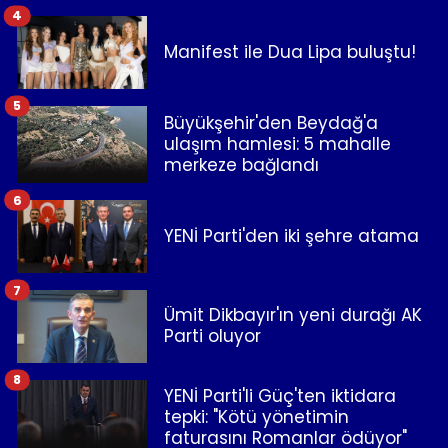
4
Manifest ile Dua Lipa buluştu!
5
Büyükşehir'den Beydağ'a
ulaşım hamlesi: 5 mahalle
merkeze bağlandı
6
YENİ Parti'den iki şehre atama
7
Ümit Dikbayır'ın yeni durağı AK
Parti oluyor
8
YENİ Parti'li Güç'ten iktidara
tepki: "Kötü yönetimin
faturasını Romanlar ödüyor"