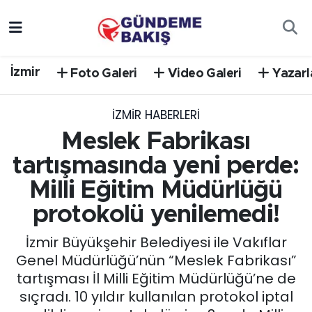
Ankara
Nöbetçi Eczaneler
İzmir
Foto Galeri
Video Galeri
Yazarl
Bilim Teknoloji
Hava Durumu
İZMIR HABERLERI
DÜNYA
Trafik Durumu
Meslek Fabrikası
EGE
Süper Lig Puan Durumu ve Fikstür
tartışmasında yeni perde:
Milli Eğitim Müdürlüğü
EĞİTİM
Tüm Manşetler
protokolü yenilemedi!
EKONOMİ
Son Dakika Haberleri
İzmir Büyükşehir Belediyesi ile Vakıflar
Genel Müdürlüğü’nün “Meslek Fabrikası”
English News
Haber Arşivi
tartışması İl Milli Eğitim Müdürlüğü’ne de
sıçradı. 10 yıldır kullanılan protokol iptal
GÜNCEL