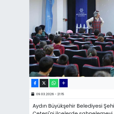
KÜLTÜR SANAT
MAGAZİN
POLİTİKA
SAĞLIK
Siyaset
SPOR
TEKNOLOJİ
09.03.2026 - 21:15
Yaşam
Aydın Büyükşehir Belediyesi Şehi
YEREL POLİTİKA
Çetesi'ni ilçelerde sahnelemeyi 