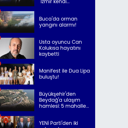
"İzmir kendi
kurtuluşunu
müjdeleyecek"
Buca'da orman
yangını alarmı!
Usta oyuncu Can
Kolukısa hayatını
kaybetti
Manifest ile Dua Lipa
buluştu!
Büyükşehir'den
Beydağ'a ulaşım
hamlesi: 5 mahalle
merkeze bağlandı
YENİ Parti'den iki