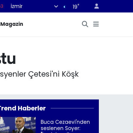
İzmir
°
63
19
16
Magazin
02
07
44
ştu
70
syenler Çetesi'ni Köşk
Trend Haberler
Buca Cezaevi'nden
seslenen Soyer: