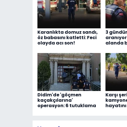
Karanlıkta domuz sandı,
3 gündür
öz babasını katletti: Feci
aranıyord
olayda acı son!
alanda 
Didim'de 'göçmen
Karşı şe
kaçakçılarına'
kamyonet 
operasyon: 6 tutuklama
hayatını