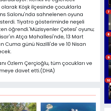
 olarak Köşk ilçesinde çocuklarla
7
rans Salonu'nda sahnelenen oyuna
österdi. Tiyatro gösteriminde neşeli
en öğrendi.'Müzisyenler Çetesi' oyunu;
8
ar'ın Atça Mahallesi'nde, 13 Mart
n Cuma günü Nazilli'de ve 10 Nisan
cek.
9
nı Özlem Çerçioğlu, tüm çocukları ve
zlemeye davet etti.(DHA)
10