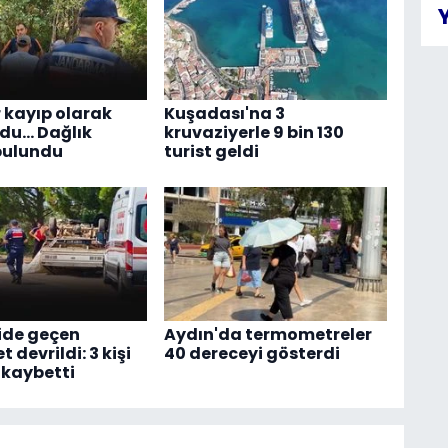
 kayıp olarak
Kuşadası'na 3
u... Dağlık
kruvaziyerle 9 bin 130
bulundu
turist geldi
ride geçen
Aydın'da termometreler
devrildi: 3 kişi
40 dereceyi gösterdi
 kaybetti