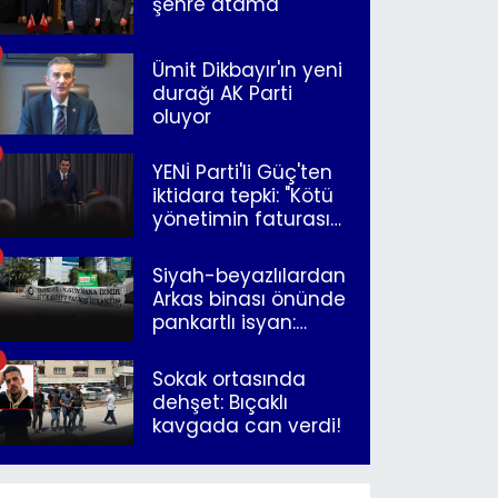
şehre atama
Ümit Dikbayır'ın yeni
durağı AK Parti
oluyor
YENİ Parti'li Güç'ten
iktidara tepki: "Kötü
yönetimin faturasını
Romanlar ödüyor"
Siyah-beyazlılardan
Arkas binası önünde
pankartlı isyan:
"Yazıklar olsun sana
İzmir"
Sokak ortasında
dehşet: Bıçaklı
kavgada can verdi!