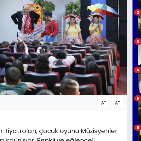
2
3
4
5
-
+
A
A
6
r Tiyatroları, çocuk oyunu Müzisyenler
sürdürüyor. Renkli ve eğlenceli