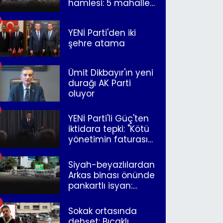
hamlesi: 5 mahalle
merkeze bağlandı
YENİ Parti'den iki
şehre atama
Ümit Dikbayır'ın yeni
durağı AK Parti
oluyor
YENİ Parti'li Güç'ten
iktidara tepki: "Kötü
yönetimin faturasını
Romanlar ödüyor"
Siyah-beyazlılardan
Arkas binası önünde
pankartlı isyan:
"Yazıklar olsun sana
İzmir"
Sokak ortasında
dehşet: Bıçaklı