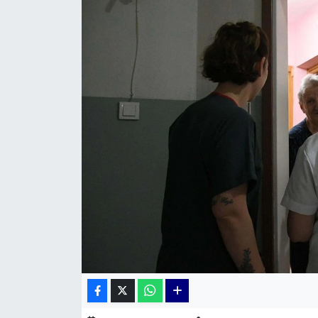
KÜLTÜR SANAT
MAGAZİN
POLİTİKA
SAĞLIK
Siyaset
SPOR
TEKNOLOJİ
Yaşam
YEREL POLİTİKA