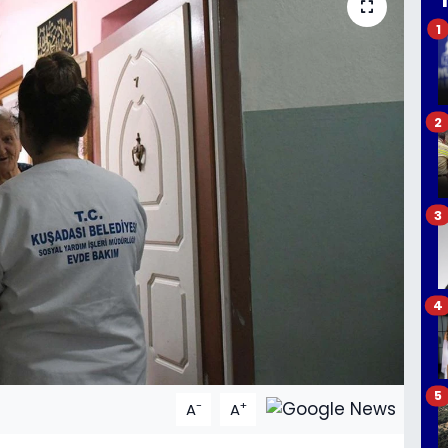
1
2
3
4
5
-
+
A
A