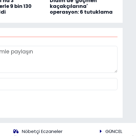
'na 3
Didim'de 'göçmen
rle 9 bin 130
kaçakçılarına'
ldi
operasyon: 6 tutuklama
Nöbetçi Eczaneler
GÜNCEL