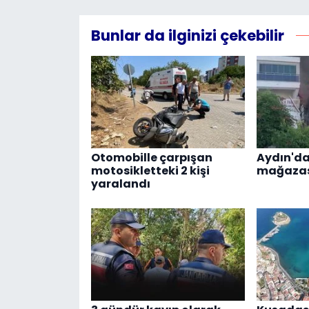
Bunlar da ilginizi çekebilir
Otomobille çarpışan
Aydın'da
motosikletteki 2 kişi
mağazas
yaralandı