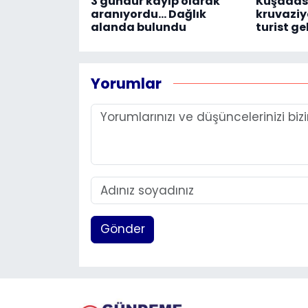
3 gündür kayıp olarak
Kuşadası
aranıyordu... Dağlık
kruvaziye
alanda bulundu
turist ge
Yorumlar
Gönder