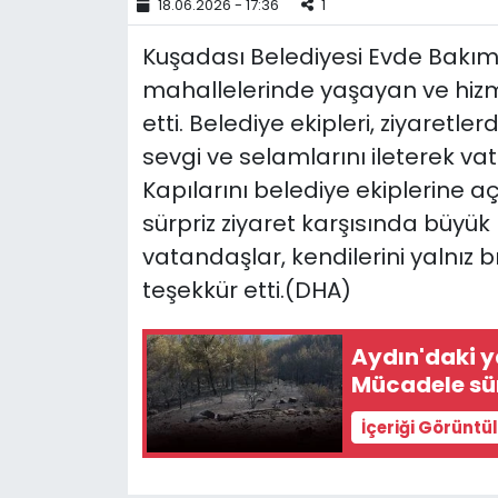
18.06.2026 - 17:36
1
YEREL YÖNETİMLER
Kuşadası Belediyesi Evde Bakım Bi
mahallelerinde yaşayan ve hizm
Yurt
etti. Belediye ekipleri, ziyaretl
sevgi ve selamlarını ileterek va
Kapılarını belediye ekiplerine a
sürpriz ziyaret karşısında büyük
vatandaşlar, kendilerini yalnız
teşekkür etti.(DHA)
Aydın'daki 
Mücadele sü
İçeriği Görüntü