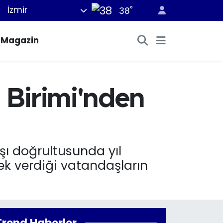
°
İzmir
38
Magazin
 Birimi'nden
ışı doğrultusunda yıl
k verdiği vatandaşların
Trend Haberler