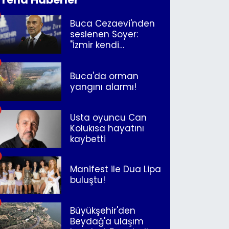
Buca Cezaevi'nden
seslenen Soyer:
"İzmir kendi
kurtuluşunu
müjdeleyecek"
Buca'da orman
yangını alarmı!
Usta oyuncu Can
Kolukısa hayatını
kaybetti
Manifest ile Dua Lipa
buluştu!
Büyükşehir'den
Beydağ'a ulaşım