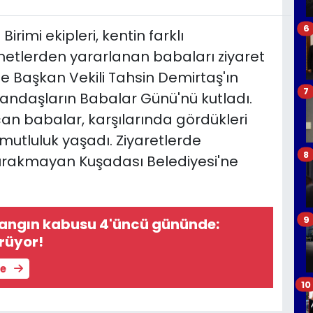
6
rimi ekipleri, kentin farklı
etlerden yararlanan babaları ziyaret
erde Başkan Vekili Tahsin Demirtaş'ın
7
tandaşların Babalar Günü'nü kutladı.
çan babalar, karşılarında gördükleri
 mutluluk yaşadı. Ziyaretlerde
8
 bırakmayan Kuşadası Belediyesi'ne
9
yangın kabusu 4'üncü gününde:
rüyor!
le
10