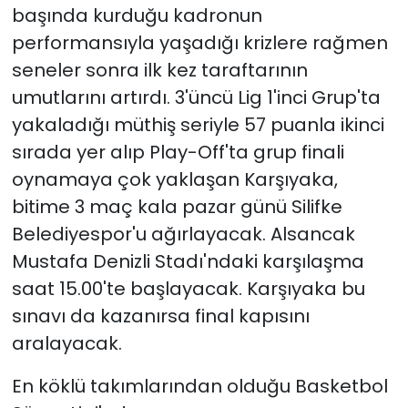
başında kurduğu kadronun
performansıyla yaşadığı krizlere rağmen
YEREL YÖNETİMLER
seneler sonra ilk kez taraftarının
Yurt
umutlarını artırdı. 3'üncü Lig 1'inci Grup'ta
yakaladığı müthiş seriyle 57 puanla ikinci
sırada yer alıp Play-Off'ta grup finali
oynamaya çok yaklaşan Karşıyaka,
bitime 3 maç kala pazar günü Silifke
Belediyespor'u ağırlayacak. Alsancak
Mustafa Denizli Stadı'ndaki karşılaşma
saat 15.00'te başlayacak. Karşıyaka bu
sınavı da kazanırsa final kapısını
aralayacak.
En köklü takımlarından olduğu Basketbol