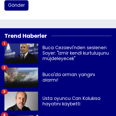
Gönder
Trend Haberler
1
Buca Cezaevi'nden seslenen
Soyer: "İzmir kendi kurtuluşunu
müjdeleyecek"
2
Buca'da orman yangını
alarmı!
3
Usta oyuncu Can Kolukısa
hayatını kaybetti
4