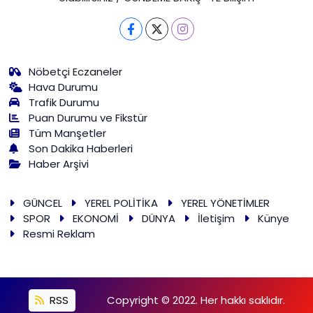
Nöbetçi Eczaneler
Hava Durumu
Trafik Durumu
Puan Durumu ve Fikstür
Tüm Manşetler
Son Dakika Haberleri
Haber Arşivi
GÜNCEL
YEREL POLİTİKA
YEREL YÖNETİMLER
SPOR
EKONOMİ
DÜNYA
İletişim
Künye
Resmi Reklam
RSS
Copyright © 2022. Her hakkı saklıdır.