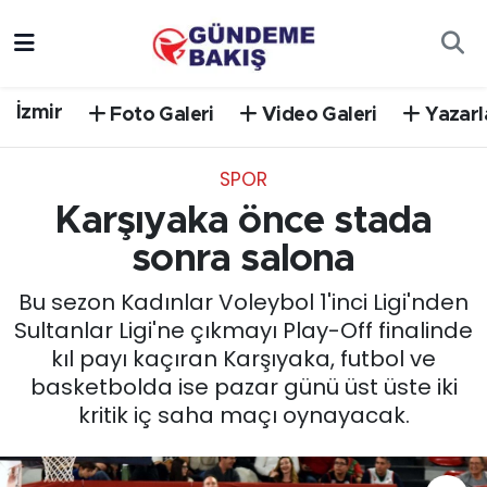
Ankara
Nöbetçi Eczaneler
İzmir
Foto Galeri
Video Galeri
Yazarl
Bilim Teknoloji
Hava Durumu
SPOR
DÜNYA
Trafik Durumu
Karşıyaka önce stada
EGE
Süper Lig Puan Durumu ve Fikstür
sonra salona
Bu sezon Kadınlar Voleybol 1'inci Ligi'nden
EĞİTİM
Tüm Manşetler
Sultanlar Ligi'ne çıkmayı Play-Off finalinde
kıl payı kaçıran Karşıyaka, futbol ve
EKONOMİ
Son Dakika Haberleri
basketbolda ise pazar günü üst üste iki
kritik iç saha maçı oynayacak.
English News
Haber Arşivi
GÜNCEL