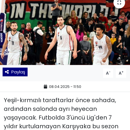
KÜLTÜR SANAT
MAGAZİN
POLİTİKA
SAĞLIK
Siyaset
Paylaş
-
+
A
A
SPOR
08.04.2025 - 11:50
TEKNOLOJİ
Yeşil-kırmızılı taraftarlar önce sahada,
ardından salonda ayrı heyecan
Yaşam
yaşayacak. Futbolda 3'üncü Lig'den 7
yıldır kurtulamayan Karşıyaka bu sezon
YEREL POLİTİKA