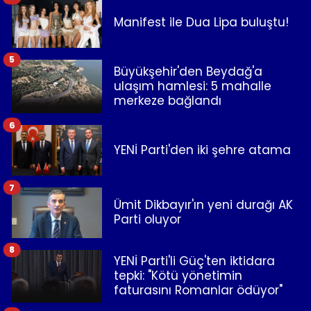
Manifest ile Dua Lipa buluştu!
5
Büyükşehir'den Beydağ'a
ulaşım hamlesi: 5 mahalle
merkeze bağlandı
6
YENİ Parti'den iki şehre atama
7
Ümit Dikbayır'ın yeni durağı AK
Parti oluyor
8
YENİ Parti'li Güç'ten iktidara
tepki: "Kötü yönetimin
faturasını Romanlar ödüyor"