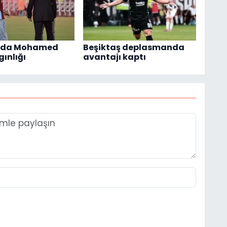
'da Mohamed
Beşiktaş deplasmanda
gınlığı
avantajı kaptı