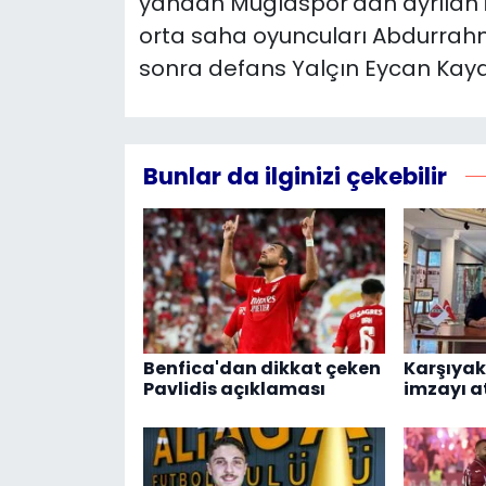
yandan Muğlaspor'dan ayrılan i
orta saha oyuncuları Abdurra
sonra defans Yalçın Eycan Kaya
Bunlar da ilginizi çekebilir
Benfica'dan dikkat çeken
Karşıya
Pavlidis açıklaması
imzayı a