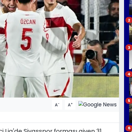
2
3
4
5
-
+
A
A
6
nci Lig'de Sivasspor forması giyen 31