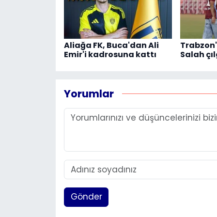
Aliağa FK, Buca'dan Ali
Trabzon
Emir'i kadrosuna kattı
Salah çıl
Yorumlar
Gönder