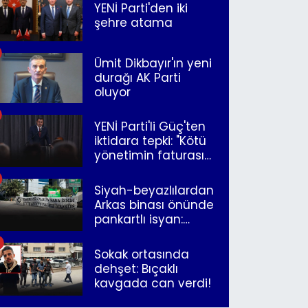
YENİ Parti'den iki
şehre atama
Ümit Dikbayır'ın yeni
durağı AK Parti
oluyor
YENİ Parti'li Güç'ten
iktidara tepki: "Kötü
yönetimin faturasını
Romanlar ödüyor"
Siyah-beyazlılardan
Arkas binası önünde
pankartlı isyan:
"Yazıklar olsun sana
İzmir"
Sokak ortasında
dehşet: Bıçaklı
kavgada can verdi!