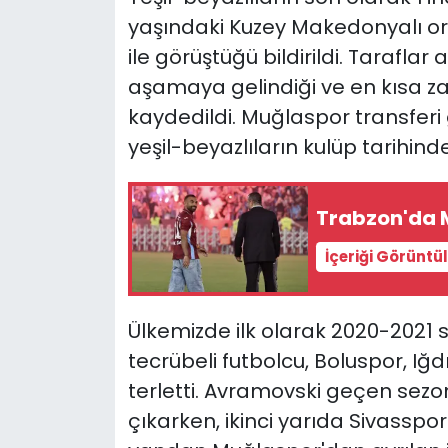
yaşındaki Kuzey Makedonyalı o
YEREL YÖNETİMLER
ile görüştüğü bildirildi. Tarafl
aşamaya gelindiği ve en kısa z
Yurt
kaydedildi. Muğlaspor transferi
yeşil-beyazlıların kulüp tarihind
Trabzon'da 
İçeriği Görüntü
Ülkemizde ilk olarak 2020-2021
tecrübeli futbolcu, Boluspor, Iğd
terletti. Avramovski geçen sezo
çıkarken, ikinci yarıda Sivass