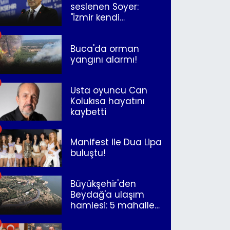
seslenen Soyer:
"İzmir kendi
kurtuluşunu
müjdeleyecek"
Buca'da orman
yangını alarmı!
Usta oyuncu Can
Kolukısa hayatını
kaybetti
Manifest ile Dua Lipa
buluştu!
Büyükşehir'den
Beydağ'a ulaşım
hamlesi: 5 mahalle
merkeze bağlandı