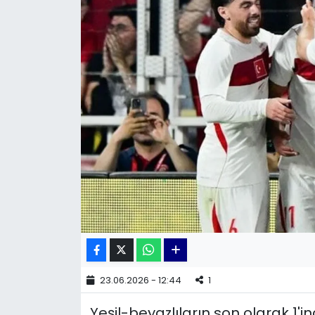
KÜLTÜR SANAT
MAGAZİN
POLİTİKA
SAĞLIK
Siyaset
SPOR
TEKNOLOJİ
Yaşam
23.06.2026 - 12:44
1
Yeşil-beyazlıların son olarak 1'i
YEREL POLİTİKA