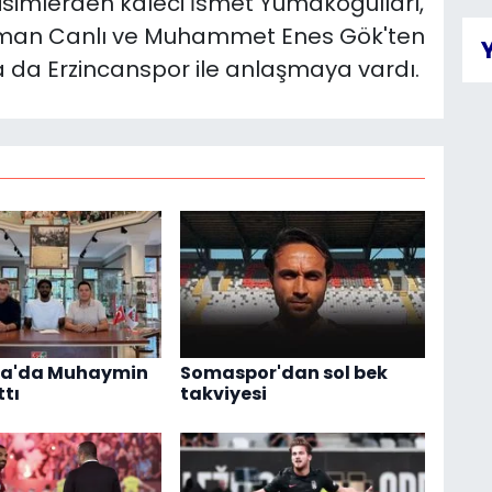
simlerden kaleci İsmet Yumakoğulları,
hman Canlı ve Muhammet Enes Gök'ten
 da Erzincanspor ile anlaşmaya vardı.
ka'da Muhaymin
Somaspor'dan sol bek
ttı
takviyesi