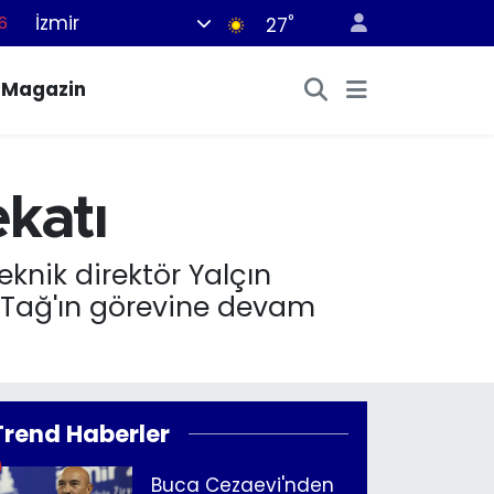
İzmir
°
6
27
7
Magazin
1
2
4
katı
4
eknik direktör Yalçın
a Tağ'ın görevine devam
Trend Haberler
Buca Cezaevi'nden