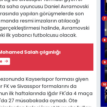
rta saha oyuncusu Daniel Avramovski
ar arasında yapılan görüşmelerde son
7
amanda resmi imzaların atılacağı
 gerçekleştirmesi halinde, Avramovski
eki ilk yabancı futbolcusu olacak.
8
Mohamed Salah çılgınlığı
le
9
 sezonunda Kayserispor forması giyen
10
ır FK ve Sivasspor formalarını da
nun ilk haftalarında Iğdır FK'da 4 maça
por'da 27 müsabakada oynadı. Öte