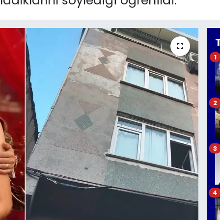
ıklarını söylediği öğrenildi.
1
2
3
4