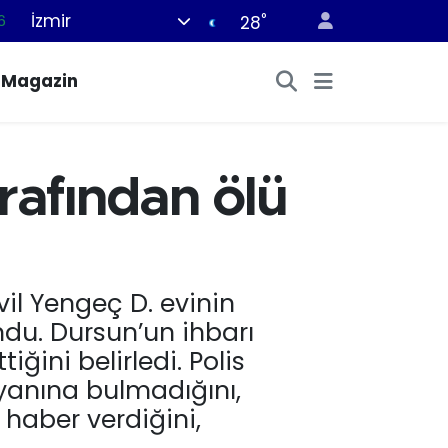
İzmir
°
28
0
8
Magazin
0
2
0
arafından ölü
il Yengeç D. evinin
ndu. Dursun’un ihbarı
iğini belirledi. Polis
 yanına bulmadığını,
 haber verdiğini,