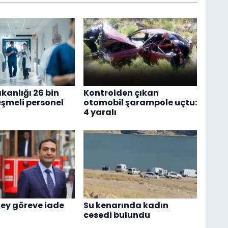
kanlığı 26 bin
Kontrolden çıkan
eşmeli personel
otomobil şarampole uçtu:
4 yaralı
ey göreve iade
Su kenarında kadın
cesedi bulundu