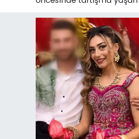
öncesinde tartışma yaşamad
KÜLTÜR SANAT
MAGAZİN
POLİTİKA
SAĞLIK
Siyaset
SPOR
TEKNOLOJİ
Yaşam
YEREL POLİTİKA