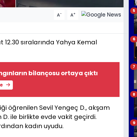
5
-
+
A
A
6
t 12.30 sıralarında Yahya Kemal
7
ngınların bilançosu ortaya çıktı
le
8
diği öğrenilen Sevil Yengeç D., akşam
. ile birlikte evde vakit geçirdi.
9
rdından kadın uyudu.