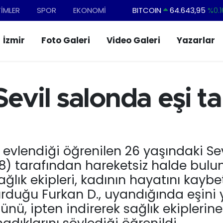
TİMLER
SPOR
EKONOMİ
DOLAR
47,6704
%
EURO
55,0406
%-0.0
İzmir
Foto Galeri
Video Galeri
Yazarlar
STERLİN
64,2143
%
GRAM ALTIN
6500.87
%0.1
BİST100
13.799
%7
evil salonda eşi t
 evlendiği öğrenilen 26 yaşındaki Sev
8) tarafından hareketsiz halde bulu
ğlık ekipleri, kadının hayatını kaybett
urduğu Furkan D., uyandığında eşini
nü, ipten indirerek sağlık ekiplerine