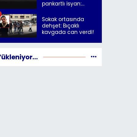
pankartlı isyan:
"Yazıklar olsun sana
İzmir"
Sokak ortasında
dehşet: Bıçaklı
kavgada can verdi!
Yükleniyor...