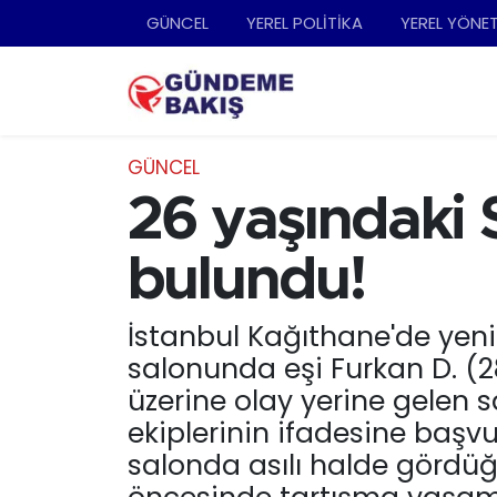
GÜNCEL
YEREL POLİTİKA
YEREL YÖNE
Ankara
Nöbetçi Eczaneler
Bilim Teknoloji
Hava Durumu
GÜNCEL
DÜNYA
Trafik Durumu
26 yaşındaki S
EGE
Süper Lig Puan Durumu ve Fikstür
bulundu!
EĞİTİM
Tüm Manşetler
İstanbul Kağıthane'de yeni
salonunda eşi Furkan D. (2
EKONOMİ
Son Dakika Haberleri
üzerine olay yerine gelen sa
English News
Haber Arşivi
ekiplerinin ifadesine başv
salonda asılı halde gördüğü
GÜNCEL