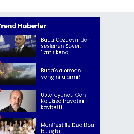
Trend Haberler
Buca Cezaevi'nden
seslenen Soyer:
"İzmir kendi
kurtuluşunu
müjdeleyecek"
Buca'da orman
yangını alarmı!
Usta oyuncu Can
Kolukısa hayatını
kaybetti
Manifest ile Dua Lipa
buluştu!