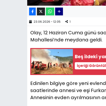
YEREL YÖNETİMLER
23.06.2026 - 12:05
1
Yurt
Olay, 12 Haziran Cuma günü saa
Mahallesi’nde meydana geldi.
Beş ildeki ya
İçeriği Görüntü
Edinilen bilgiye göre yeni evlen
saatlerinde annesi ve eşi Furkan D
Annesinin evden ayrılmasının a