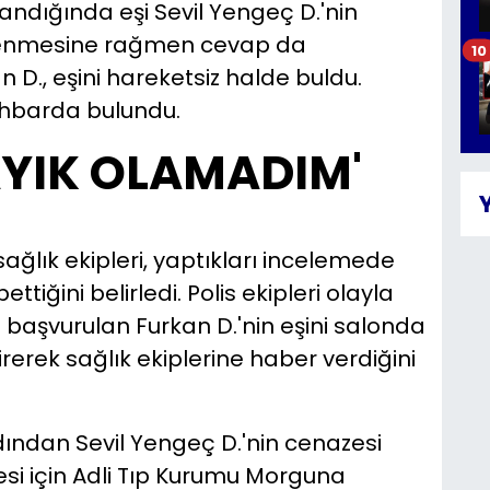
andığında eşi Sevil Yengeç D.'nin
lenmesine rağmen cevap da
10
D., eşini hareketsiz halde buldu.
 ihbarda bulundu.
AYIK OLAMADIM'
sağlık ekipleri, yaptıkları incelemede
ttiğini belirledi. Polis ekipleri olayla
ne başvurulan Furkan D.'nin eşini salonda
irerek sağlık ekiplerine haber verdiğini
dından Sevil Yengeç D.'nin cenazesi
si için Adli Tıp Kurumu Morguna