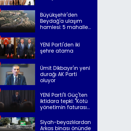
Büyükşehir'den
Beydağ'a ulaşım
hamlesi: 5 mahalle
merkeze bağlandı
YENİ Parti'den iki
şehre atama
Ümit Dikbayır'ın yeni
durağı AK Parti
oluyor
YENİ Parti'li Güç'ten
iktidara tepki: "Kötü
yönetimin faturasını
Romanlar ödüyor"
Siyah-beyazlılardan
Arkas binası önünde