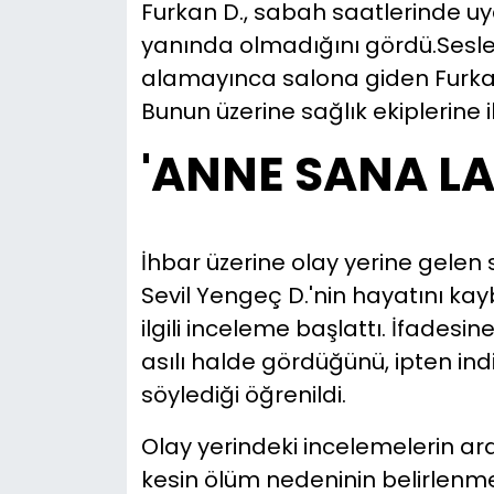
Furkan D., sabah saatlerinde uy
yanında olmadığını gördü.Ses
alamayınca salona giden Furkan 
Bunun üzerine sağlık ekiplerine
'ANNE SANA L
İhbar üzerine olay yerine gelen 
Sevil Yengeç D.'nin hayatını kaybe
ilgili inceleme başlattı. İfadesi
asılı halde gördüğünü, ipten ind
söylediği öğrenildi.
Olay yerindeki incelemelerin ar
kesin ölüm nedeninin belirlenme