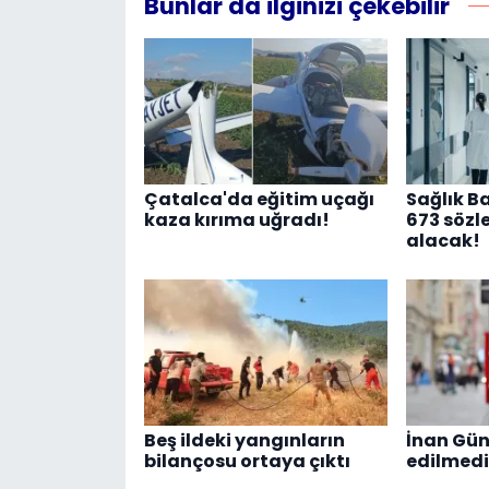
Bunlar da ilginizi çekebilir
Çatalca'da eğitim uçağı
Sağlık Ba
kaza kırıma uğradı!
673 sözl
alacak!
Beş ildeki yangınların
İnan Gün
bilançosu ortaya çıktı
edilmedi