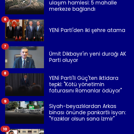
ulaşım hamlesi: 5 mahalle
merkeze bağlandı
6
YENİ Parti'den iki şehre atama
7
Ümit Dikbayır'ın yeni durağı AK
Parti oluyor
8
YENİ Parti'li Güç'ten iktidara
tepki: "Kötü yönetimin
faturasını Romanlar ödüyor"
9
Siyah-beyazlılardan Arkas
binası önünde pankartlı isyan:
"Yazıklar olsun sana İzmir"
10