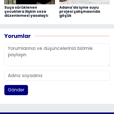
Suça sürüklenen
Adana'da içme suyu
çocuklara ilişkin ceza
projesi çalışmasında
düzenlemesi yasalaştı
göçük
Yorumlar
Gönder