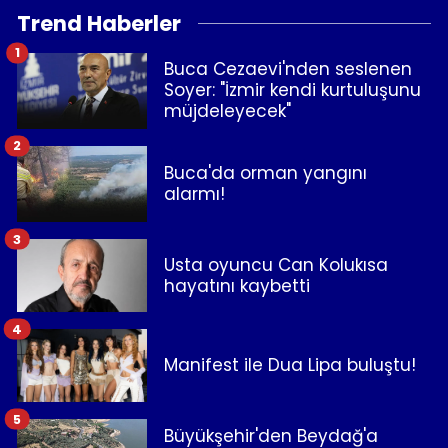
Trend Haberler
1
Buca Cezaevi'nden seslenen
Soyer: "İzmir kendi kurtuluşunu
müjdeleyecek"
2
Buca'da orman yangını
alarmı!
3
Usta oyuncu Can Kolukısa
hayatını kaybetti
4
Manifest ile Dua Lipa buluştu!
5
Büyükşehir'den Beydağ'a