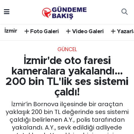
Ankara
Nöbetçi Eczaneler
İzmir
Foto Galeri
Video Galeri
Yazarl
Bilim Teknoloji
Hava Durumu
GÜNCEL
DÜNYA
Trafik Durumu
İzmir'de oto faresi
EGE
Süper Lig Puan Durumu ve Fikstür
kameralara yakalandı...
200 bin TL'lik ses sistemi
EĞİTİM
Tüm Manşetler
çaldı!
EKONOMİ
Son Dakika Haberleri
İzmir’in Bornova ilçesinde bir araçtan
yaklaşık 200 bin TL değerinde ses sistemi
English News
Haber Arşivi
çaldığı belirlenen A.Y., polis tarafından
yakalandı. A.Y., sevk edildiği adliyede
GÜNCEL