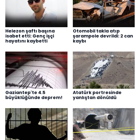
Helezon şaftı başına
Otomobil takla atıp
isabet etti: Genç işçi
şarampole devrildi: 2 can
hayatını kaybetti
kaybı
Gaziantep'te 4.5
Atatürk portresinde
büyüklüğünde deprem!
yanlıştan dönüldü