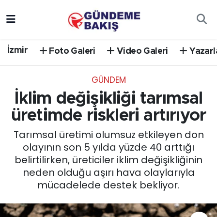
Ankara
Nöbetçi Eczaneler
İzmir
Foto Galeri
Video Galeri
Yazarl
Bilim Teknoloji
Hava Durumu
GÜNDEM
DÜNYA
Trafik Durumu
İklim değişikliği tarımsal
EGE
Süper Lig Puan Durumu ve Fikstür
üretimde riskleri artırıyor
Tarımsal üretimi olumsuz etkileyen don
EĞİTİM
Tüm Manşetler
olayının son 5 yılda yüzde 40 arttığı
belirtilirken, üreticiler iklim değişikliğinin
EKONOMİ
Son Dakika Haberleri
neden olduğu aşırı hava olaylarıyla
mücadelede destek bekliyor.
English News
Haber Arşivi
GÜNCEL