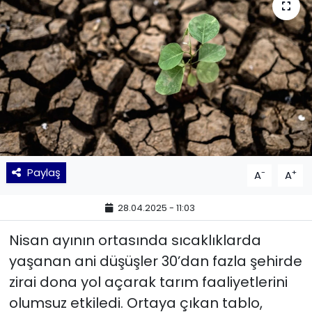
KÜLTÜR SANAT
MAGAZİN
POLİTİKA
SAĞLIK
Siyaset
Paylaş
-
+
A
A
SPOR
28.04.2025 - 11:03
TEKNOLOJİ
Nisan ayının ortasında sıcaklıklarda
yaşanan ani düşüşler 30’dan fazla şehirde
Yaşam
zirai dona yol açarak tarım faaliyetlerini
olumsuz etkiledi. Ortaya çıkan tablo,
YEREL POLİTİKA