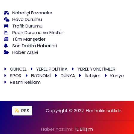
Nöbetçi Eczaneler
Hava Durumu
Trafik Durumu
Puan Durumu ve Fikstür
Tüm Manşetler
Son Dakika Haberleri
Haber Arşivi
GÜNCEL
YEREL POLİTİKA
YEREL YÖNETİMLER
SPOR
EKONOMİ
DÜNYA
İletişim
Künye
Resmi Reklam
RSS
Copyright © 2022. Her hakkı saklıdır.
Haber Yazılımı:
TE Bilişim