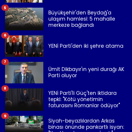
5
Büyükşehir'den Beydağ'a
ulaşım hamlesi: 5 mahalle
merkeze bağlandı
6
YENİ Parti'den iki şehre atama
7
Ümit Dikbayır'ın yeni durağı AK
Parti oluyor
8
YENİ Parti'li Güç'ten iktidara
tepki: "Kötü yönetimin
faturasını Romanlar ödüyor"
9
Siyah-beyazlılardan Arkas
binası önünde pankartlı isyan: