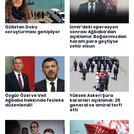
Gülistan Doku
İzmir’deki operasyon
soruşturması genişliyor
sonrası Ağbaba’dan
açıklama: Boğazımızdan
haram para geçtiyse
zehir olsun
Özgür Özel ve Veli
Yüksek Askeri Şura
Ağbaba hakkında fezleke
kararları açıklandı: 25
düzenlendi!
general ve amiral terfi
etti