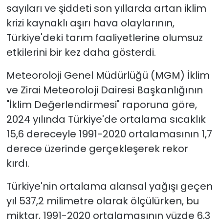
sayıları ve şiddeti son yıllarda artan iklim
krizi kaynaklı aşırı hava olaylarının,
YEREL YÖNETİMLER
Türkiye'deki tarım faaliyetlerine olumsuz
Yurt
etkilerini bir kez daha gösterdi.
Meteoroloji Genel Müdürlüğü (MGM) İklim
ve Zirai Meteoroloji Dairesi Başkanlığının
"İklim Değerlendirmesi" raporuna göre,
2024 yılında Türkiye'de ortalama sıcaklık
15,6 dereceyle 1991-2020 ortalamasının 1,7
derece üzerinde gerçekleşerek rekor
kırdı.
Türkiye'nin ortalama alansal yağışı geçen
yıl 537,2 milimetre olarak ölçülürken, bu
miktar, 1991-2020 ortalamasının yüzde 6,3