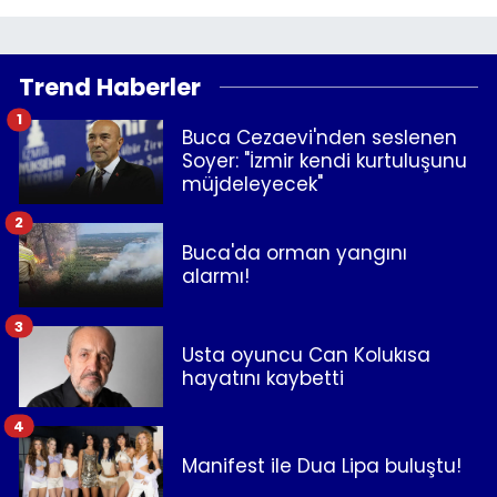
Trend Haberler
1
Buca Cezaevi'nden seslenen
Soyer: "İzmir kendi kurtuluşunu
müjdeleyecek"
2
Buca'da orman yangını
alarmı!
3
Usta oyuncu Can Kolukısa
hayatını kaybetti
4
Manifest ile Dua Lipa buluştu!