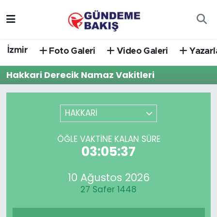
Ankara
Nöbetçi Eczaneler
İzmir
Foto Galeri
Video Galeri
Yazarl
Bilim Teknoloji
Hava Durumu
Hakkari Derecik Namaz Vakitleri
DÜNYA
Trafik Durumu
EGE
Süper Lig Puan Durumu ve Fikstür
HAKKARİ
EĞİTİM
Tüm Manşetler
ÖĞLE VAKTINE KALAN SÜRE
03:05:37
EKONOMİ
Son Dakika Haberleri
10 Ağustos 2026
English News
Haber Arşivi
27 Safer 1448
GÜNCEL