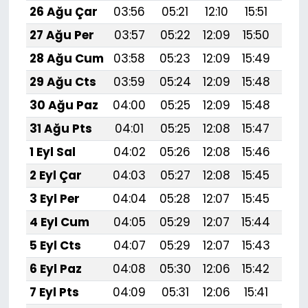
26 Ağu Çar
03:56
05:21
12:10
15:51
18:
27 Ağu Per
03:57
05:22
12:09
15:50
18:
28 Ağu Cum
03:58
05:23
12:09
15:49
18:
29 Ağu Cts
03:59
05:24
12:09
15:48
18:
30 Ağu Paz
04:00
05:25
12:09
15:48
18:
31 Ağu Pts
04:01
05:25
12:08
15:47
18:
1 Eyl Sal
04:02
05:26
12:08
15:46
18:
2 Eyl Çar
04:03
05:27
12:08
15:45
18:
3 Eyl Per
04:04
05:28
12:07
15:45
18:
4 Eyl Cum
04:05
05:29
12:07
15:44
18:
5 Eyl Cts
04:07
05:29
12:07
15:43
18:
6 Eyl Paz
04:08
05:30
12:06
15:42
18:
7 Eyl Pts
04:09
05:31
12:06
15:41
18: