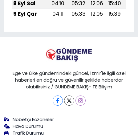
8 Eyl Sal
04:10
05:32
12:06
15:40
18:
9 Eyl Çar
04:11
05:33
12:05
15:39
18:
Ege ve ülke gündemindeki güncel, İzmir'le ilgili özel
haberleri en doğru ve güvenilir şekilde haberdar
olabilirsiniz / GÜNDEME BAKIŞ- TE Bilişim
Nöbetçi Eczaneler
Hava Durumu
Trafik Durumu