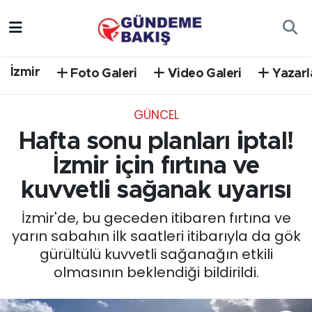
Ankara
Nöbetçi Eczaneler
İzmir
Foto Galeri
Video Galeri
Yazarl
Bilim Teknoloji
Hava Durumu
GÜNCEL
DÜNYA
Trafik Durumu
Hafta sonu planları iptal!
EGE
Süper Lig Puan Durumu ve Fikstür
İzmir için fırtına ve
kuvvetli sağanak uyarısı
EĞİTİM
Tüm Manşetler
İzmir'de, bu geceden itibaren fırtına ve
EKONOMİ
Son Dakika Haberleri
yarın sabahın ilk saatleri itibarıyla da gök
gürültülü kuvvetli sağanağın etkili
English News
Haber Arşivi
olmasının beklendiği bildirildi.
GÜNCEL