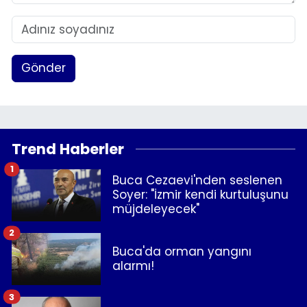
Gönder
Trend Haberler
1
Buca Cezaevi'nden seslenen
Soyer: "İzmir kendi kurtuluşunu
müjdeleyecek"
2
Buca'da orman yangını
alarmı!
3