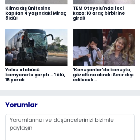
Klima dış ünitesine
TEM Otoyolu'nda feci
kapılan 4 yaşındaki Miraç
kaza: 10 araç birbirine
öldü!
girdi!
Yolcu otobüsü
'Konuşanlar'da konuştu,
kamyonete çarptı... 1 ölü,
gözaltına alındı: Sınır dışı
15 yaralı
edilecek…
Yorumlar