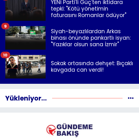
YENİ Parti'li Güç'ten iktidara
tepki: "Kötü yönetimin
faturasını Romanlar ödüyor"
9
Siyah-beyazlılardan Arkas
binası önünde pankartlı isyan:
"Yazıklar olsun sana İzmir"
10
Sokak ortasında dehşet: Bıçaklı
kavgada can verdi!
Yükleniyor...