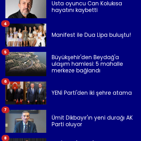
Usta oyuncu Can Kolukısa
hayatını kaybetti
4
Manifest ile Dua Lipa buluştu!
5
Büyükşehir'den Beydağ'a
ulaşım hamlesi: 5 mahalle
merkeze bağlandı
6
YENİ Parti'den iki şehre atama
7
Ümit Dikbayır'ın yeni durağı AK
Parti oluyor
8