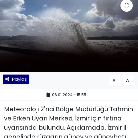
KÜLTÜR SANAT
MAGAZİN
POLİTİKA
SAĞLIK
Siyaset
Paylaş
-
+
A
A
SPOR
06.01.2024 - 15:55
TEKNOLOJİ
Meteoroloji 2'nci Bölge Müdürlüğü Tahmin
ve Erken Uyarı Merkezi, İzmir için fırtına
Yaşam
uyarısında bulundu. Açıklamada, İzmir il
genelinde rüzgarın güney ve güneybatı
YEREL POLİTİKA