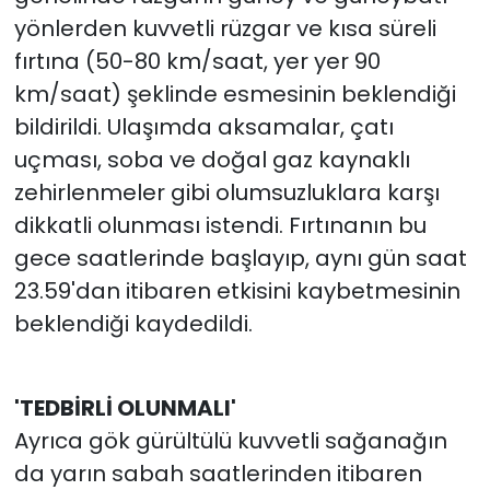
yönlerden kuvvetli rüzgar ve kısa süreli
YEREL YÖNETİMLER
fırtına (50-80 km/saat, yer yer 90
km/saat) şeklinde esmesinin beklendiği
Yurt
bildirildi. Ulaşımda aksamalar, çatı
uçması, soba ve doğal gaz kaynaklı
zehirlenmeler gibi olumsuzluklara karşı
dikkatli olunması istendi. Fırtınanın bu
gece saatlerinde başlayıp, aynı gün saat
23.59'dan itibaren etkisini kaybetmesinin
beklendiği kaydedildi.
'TEDBİRLİ OLUNMALI'
Ayrıca gök gürültülü kuvvetli sağanağın
da yarın sabah saatlerinden itibaren