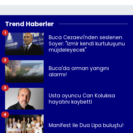
Trend Haberler
1
Buca Cezaevi'nden seslenen
Soyer: "İzmir kendi kurtuluşunu
müjdeleyecek"
2
Buca'da orman yangını
alarmı!
3
Usta oyuncu Can Kolukısa
hayatını kaybetti
4
Manifest ile Dua Lipa buluştu!