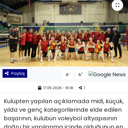
KÜLTÜR SANAT
MAGAZİN
POLİTİKA
SAĞLIK
Siyaset
Paylaş
-
+
A
A
SPOR
17.05.2026 - 16:18
1
TEKNOLOJİ
Kulüpten yapılan açıklamada midi, küçük,
yıldız ve genç kategorilerinde elde edilen
Yaşam
başarının, kulübün voleybol altyapısının
doğru bir yapılanma içinde olduğunun en
YEREL POLİTİKA