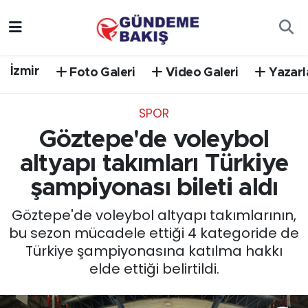
Ankara
Nöbetçi Eczaneler
İzmir
Foto Galeri
Video Galeri
Yazarl
Bilim Teknoloji
Hava Durumu
SPOR
DÜNYA
Trafik Durumu
Göztepe'de voleybol
EGE
Süper Lig Puan Durumu ve Fikstür
altyapı takımları Türkiye
şampiyonası bileti aldı
EĞİTİM
Tüm Manşetler
Göztepe'de voleybol altyapı takımlarının,
EKONOMİ
Son Dakika Haberleri
bu sezon mücadele ettiği 4 kategoride de
Türkiye şampiyonasına katılma hakkı
English News
Haber Arşivi
elde ettiği belirtildi.
GÜNCEL