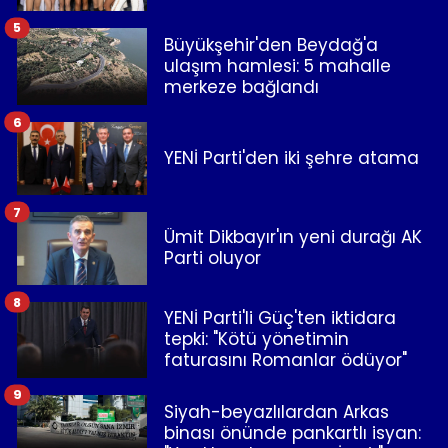
5
Büyükşehir'den Beydağ'a
ulaşım hamlesi: 5 mahalle
merkeze bağlandı
6
YENİ Parti'den iki şehre atama
7
Ümit Dikbayır'ın yeni durağı AK
Parti oluyor
8
YENİ Parti'li Güç'ten iktidara
tepki: "Kötü yönetimin
faturasını Romanlar ödüyor"
9
Siyah-beyazlılardan Arkas
binası önünde pankartlı isyan: