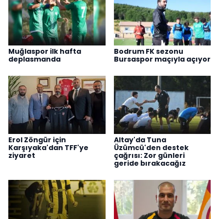
Muğlaspor ilk hafta
Bodrum FK sezonu
deplasmanda
Bursaspor maçıyla açıyor
Erol Zöngür için
Altay'da Tuna
Karşıyaka'dan TFF'ye
Üzümcü'den destek
ziyaret
çağrısı: Zor günleri
geride bırakacağız