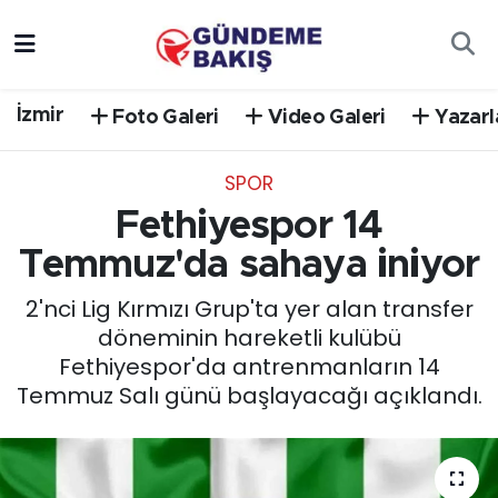
Ankara
Nöbetçi Eczaneler
İzmir
Foto Galeri
Video Galeri
Yazarl
Bilim Teknoloji
Hava Durumu
SPOR
DÜNYA
Trafik Durumu
Fethiyespor 14
EGE
Süper Lig Puan Durumu ve Fikstür
Temmuz'da sahaya iniyor
2'nci Lig Kırmızı Grup'ta yer alan transfer
EĞİTİM
Tüm Manşetler
döneminin hareketli kulübü
Fethiyespor'da antrenmanların 14
EKONOMİ
Son Dakika Haberleri
Temmuz Salı günü başlayacağı açıklandı.
English News
Haber Arşivi
GÜNCEL