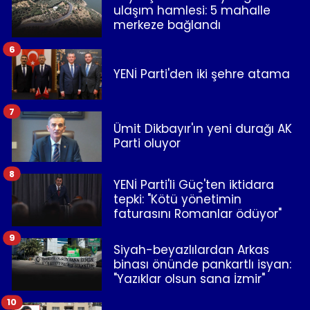
ulaşım hamlesi: 5 mahalle
merkeze bağlandı
6
YENİ Parti'den iki şehre atama
7
Ümit Dikbayır'ın yeni durağı AK
Parti oluyor
8
YENİ Parti'li Güç'ten iktidara
tepki: "Kötü yönetimin
faturasını Romanlar ödüyor"
9
Siyah-beyazlılardan Arkas
binası önünde pankartlı isyan:
"Yazıklar olsun sana İzmir"
10