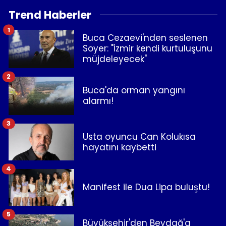
Trend Haberler
1
Buca Cezaevi'nden seslenen
Soyer: "İzmir kendi kurtuluşunu
müjdeleyecek"
2
Buca'da orman yangını
alarmı!
3
Usta oyuncu Can Kolukısa
hayatını kaybetti
4
Manifest ile Dua Lipa buluştu!
5
Büyükşehir'den Beydağ'a