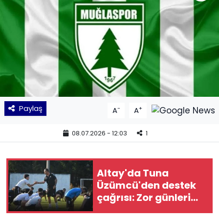
KÜLTÜR SANAT
MAGAZİN
POLİTİKA
SAĞLIK
Paylaş
-
+
A
A
Siyaset
08.07.2026 - 12:03
1
SPOR
TEKNOLOJİ
Altay'da Tuna
Üzümcü'den destek
Yaşam
çağrısı: Zor günleri
geride bırakacağız
YEREL POLİTİKA