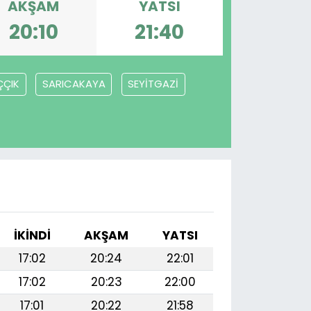
AKŞAM
YATSI
20:10
21:40
ÇÇIK
SARICAKAYA
SEYİTGAZİ
İKINDI
AKŞAM
YATSI
17:02
20:24
22:01
17:02
20:23
22:00
17:01
20:22
21:58