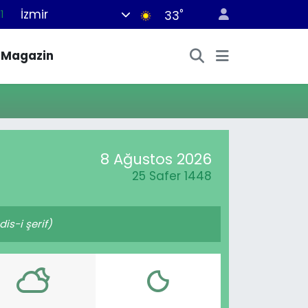
İzmir
°
1
33
8
Magazin
2
8
3
4
8 Ağustos 2026
25 Safer 1448
s-i şerif)