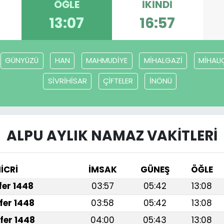
ÖĞLE
İKINDI
13:07
16:57
GÜNYÜZÜ
HAN
MAHMUDİYE
MİHALGAZİ
MİHALI
SİVRİHİSAR
ÇİFTELER
İNÖNÜ
ALPU AYLIK NAMAZ VAKITLERI
İCRİ
İMSAK
GÜNEŞ
ÖĞLE
afer 1448
03:57
05:42
13:08
fer 1448
03:58
05:42
13:08
fer 1448
04:00
05:43
13:08