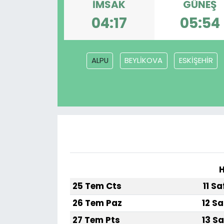
İMSAK
GÜNEŞ
KÜLTÜR SANAT
04:17
05:54
MAGAZİN
ALPU
BEYLİKOVA
ESKİŞEHİR
POLİTİKA
SAĞLIK
Siyaset
SPOR
H
TEKNOLOJİ
25 Tem Cts
11 S
Yaşam
26 Tem Paz
12 Sa
27 Tem Pts
13 Sa
YEREL POLİTİKA