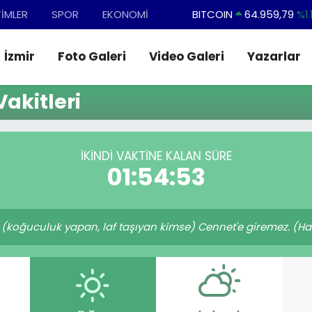
TİMLER
SPOR
EKONOMİ
BITCOIN
64.959,79
%1.1
DOLAR
47,7436
%0.1
İzmir
Foto Galeri
Video Galeri
Yazarlar
EURO
55,2510
%0.3
STERLİN
64,4811
%0.3
akitleri
GRAM ALTIN
6660.55
%0.0
BİST100
13.779
%-1
İKINDI VAKTINE KALAN SÜRE
01:54:53
oğuculuk yapan, laf taşıyan kimse) Cennet'e giremez. (Hadi