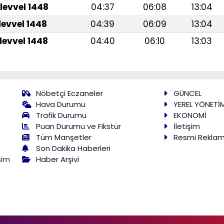
levvel 1448
04:37
06:08
13:04
levvel 1448
04:39
06:09
13:04
levvel 1448
04:40
06:10
13:03
Nöbetçi Eczaneler
GÜNCEL
Hava Durumu
YEREL YÖNETİ
Trafik Durumu
EKONOMİ
Puan Durumu ve Fikstür
İletişim
Tüm Manşetler
Resmi Rekla
Son Dakika Haberleri
Haber Arşivi
şim