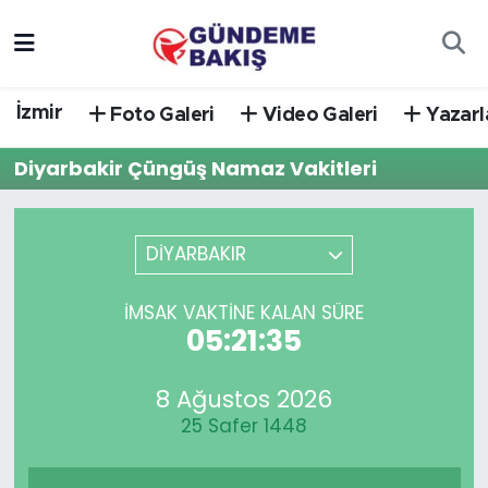
Ankara
Nöbetçi Eczaneler
İzmir
Foto Galeri
Video Galeri
Yazarl
Bilim Teknoloji
Hava Durumu
Diyarbakir Çüngüş Namaz Vakitleri
DÜNYA
Trafik Durumu
EGE
Süper Lig Puan Durumu ve Fikstür
DİYARBAKIR
EĞİTİM
Tüm Manşetler
İMSAK VAKTINE KALAN SÜRE
05:21:35
EKONOMİ
Son Dakika Haberleri
8 Ağustos 2026
English News
Haber Arşivi
25 Safer 1448
GÜNCEL