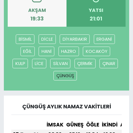
AKŞAM
YATSI
YEREL YÖNETİMLER
19:33
21:01
Yurt
BİSMİL
DİCLE
DİYARBAKIR
ERGANİ
EĞİL
HANİ
HAZRO
KOCAKÖY
KULP
LİCE
SİLVAN
ÇERMİK
ÇINAR
ÇÜNGÜŞ
ÇÜNGÜŞ AYLIK NAMAZ VAKITLERI
İMSAK
GÜNEŞ
ÖĞLE
İKINDI
AKŞ