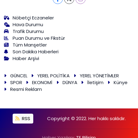
Nöbetçi Eczaneler
Hava Durumu
Trafik Durumu
Puan Durumu ve Fikstür
Tüm Manşetler
Son Dakika Haberleri
Haber Arşivi
GÜNCEL
YEREL POLİTİKA
YEREL YÖNETİMLER
SPOR
EKONOMİ
DÜNYA
İletişim
Künye
Resmi Reklam
RSS
Copyright © 2022. Her hakkı saklıdır.
Haber Yazılımı:
TE Bilişim