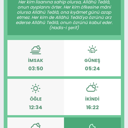
Her kim lisanına sahip olursa, Allâhü Teâlâ,
onun ayıplarını örter. Her kim öfkesine mâni
KÜLTÜR SANAT
olursa Allâhü Teâlâ, ona kıyâmet günü azap
etmez. Her kim de Allâhü Teâlâ'ya özrünü arz
ederse Allâhü Teâlâ, onun özrünü kabul eder.
MAGAZİN
(Hadis-i şerif)
POLİTİKA
SAĞLIK
İMSAK
GÜNEŞ
03:50
05:24
Siyaset
SPOR
TEKNOLOJİ
ÖĞLE
İKINDI
12:34
16:22
Yaşam
YEREL POLİTİKA