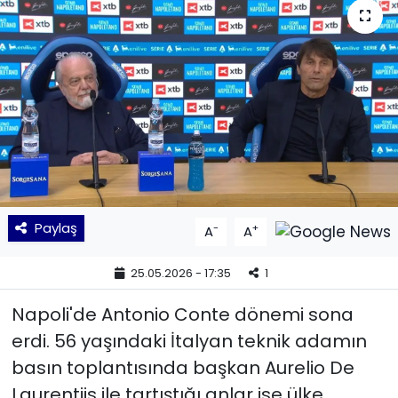
KÜLTÜR SANAT
MAGAZİN
POLİTİKA
SAĞLIK
Siyaset
Paylaş
-
+
A
A
SPOR
25.05.2026 - 17:35
1
TEKNOLOJİ
Napoli'de Antonio Conte dönemi sona
erdi. 56 yaşındaki İtalyan teknik adamın
Yaşam
basın toplantısında başkan Aurelio De
Laurentiis ile tartıştığı anlar ise ülke
YEREL POLİTİKA