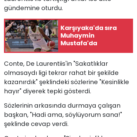
gündemine oturdu.
YEREL YÖNETİMLER
Karşıyaka'da sıra
Yurt
Muhaymin
Mustafa'da
Conte, De Laurentiis'in "Sakatlıklar
olmasaydı ligi tekrar rahat bir şekilde
kazanırdık" şeklindeki sözlerine "Kesinlikle
hayır" diyerek tepki gösterdi.
Sözlerinin arkasında durmaya çalışan
başkan, "Hadi ama, söylüyorum sana!"
şeklinde cevap verdi.