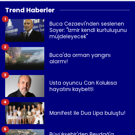
Trend Haberler
1
Buca Cezaevi'nden seslenen
Soyer: "İzmir kendi kurtuluşunu
müjdeleyecek"
2
Buca'da orman yangını
alarmı!
3
Usta oyuncu Can Kolukısa
hayatını kaybetti
4
Manifest ile Dua Lipa buluştu!
5
Büyükşehir'den Beydağ'a