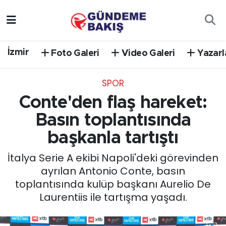
Ankara
Nöbetçi Eczaneler
İzmir
Foto Galeri
Video Galeri
Yazarl
Bilim Teknoloji
Hava Durumu
SPOR
DÜNYA
Trafik Durumu
Conte'den flaş hareket:
EGE
Süper Lig Puan Durumu ve Fikstür
Basın toplantısında
başkanla tartıştı
EĞİTİM
Tüm Manşetler
İtalya Serie A ekibi Napoli'deki görevinden
EKONOMİ
Son Dakika Haberleri
ayrılan Antonio Conte, basın
toplantısında kulüp başkanı Aurelio De
English News
Haber Arşivi
Laurentiis ile tartışma yaşadı.
GÜNCEL