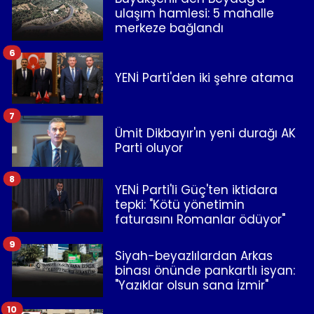
ulaşım hamlesi: 5 mahalle
merkeze bağlandı
6
YENİ Parti'den iki şehre atama
7
Ümit Dikbayır'ın yeni durağı AK
Parti oluyor
8
YENİ Parti'li Güç'ten iktidara
tepki: "Kötü yönetimin
faturasını Romanlar ödüyor"
9
Siyah-beyazlılardan Arkas
binası önünde pankartlı isyan:
"Yazıklar olsun sana İzmir"
10