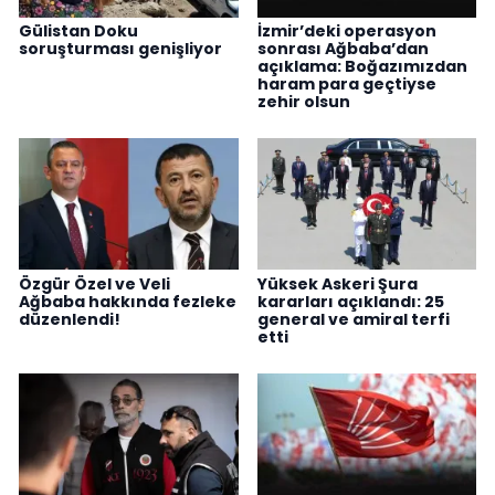
Gülistan Doku
İzmir’deki operasyon
soruşturması genişliyor
sonrası Ağbaba’dan
açıklama: Boğazımızdan
haram para geçtiyse
zehir olsun
Özgür Özel ve Veli
Yüksek Askeri Şura
Ağbaba hakkında fezleke
kararları açıklandı: 25
düzenlendi!
general ve amiral terfi
etti