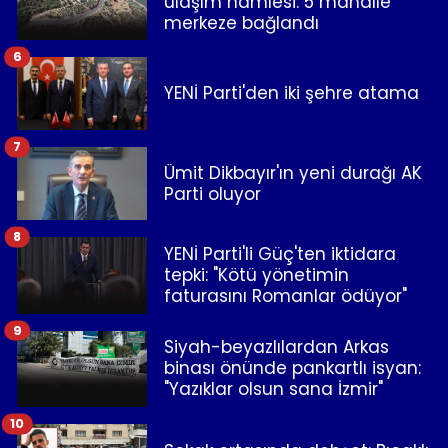
ulaşım hamlesi: 5 mahalle
merkeze bağlandı
6
YENİ Parti'den iki şehre atama
7
Ümit Dikbayır'ın yeni durağı AK
Parti oluyor
8
YENİ Parti'li Güç'ten iktidara
tepki: "Kötü yönetimin
faturasını Romanlar ödüyor"
9
Siyah-beyazlılardan Arkas
binası önünde pankartlı isyan:
"Yazıklar olsun sana İzmir"
10