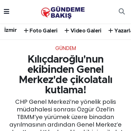
Ankara
Nöbetçi Eczaneler
İzmir
Foto Galeri
Video Galeri
Yazarl
Bilim Teknoloji
Hava Durumu
GÜNDEM
DÜNYA
Trafik Durumu
Kılıçdaroğlu'nun
EGE
Süper Lig Puan Durumu ve Fikstür
ekibinden Genel
Merkez'de çikolatalı
EĞİTİM
Tüm Manşetler
kutlama!
EKONOMİ
Son Dakika Haberleri
CHP Genel Merkezi’ne yönelik polis
müdahalesi sonrası Özgür Özel’in
English News
Haber Arşivi
TBMM’ye yürümek üzere binadan
ayrılmasının ardından Genel Merkez’e
GÜNCEL