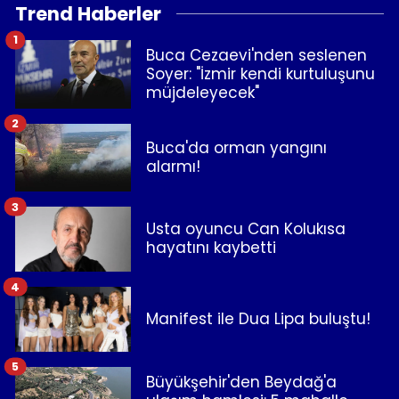
Trend Haberler
1
Buca Cezaevi'nden seslenen
Soyer: "İzmir kendi kurtuluşunu
müjdeleyecek"
2
Buca'da orman yangını
alarmı!
3
Usta oyuncu Can Kolukısa
hayatını kaybetti
4
Manifest ile Dua Lipa buluştu!
5
Büyükşehir'den Beydağ'a