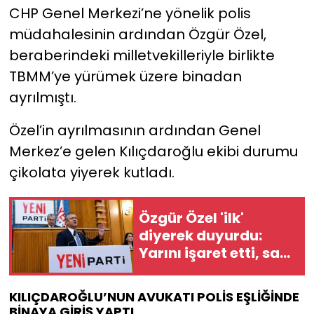
CHP Genel Merkezi’ne yönelik polis
müdahalesinin ardından Özgür Özel,
YEREL YÖNETİMLER
beraberindeki milletvekilleriyle birlikte
Yurt
TBMM’ye yürümek üzere binadan
ayrılmıştı.
Özel’in ayrılmasının ardından Genel
Merkez’e gelen Kılıçdaroğlu ekibi durumu
çikolata yiyerek kutladı.
Özgür Özel 'ilk'
diyerek duyurdu:
Yarını işaret etti, saat
verdi
KILIÇDAROĞLU’NUN AVUKATI POLİS EŞLİĞİNDE
BİNAYA GİRİŞ YAPTI