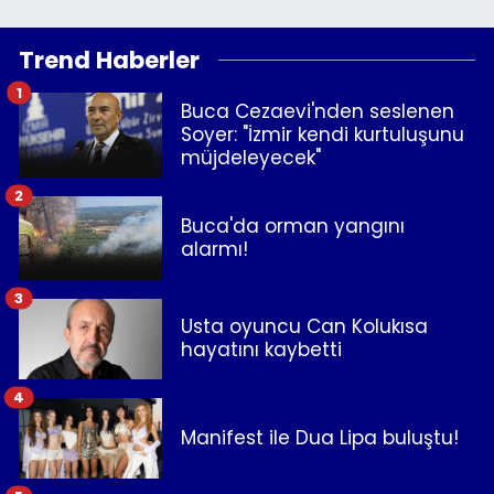
Trend Haberler
1
Buca Cezaevi'nden seslenen
Soyer: "İzmir kendi kurtuluşunu
müjdeleyecek"
2
Buca'da orman yangını
alarmı!
3
Usta oyuncu Can Kolukısa
hayatını kaybetti
4
Manifest ile Dua Lipa buluştu!