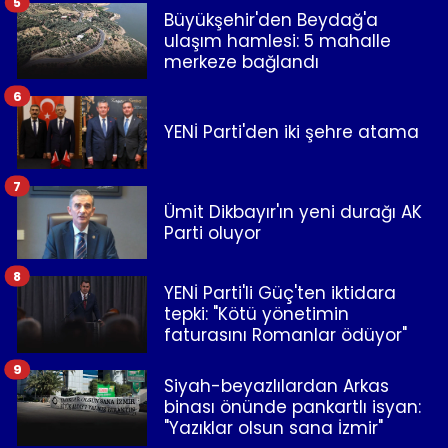
5
Büyükşehir'den Beydağ'a
ulaşım hamlesi: 5 mahalle
merkeze bağlandı
6
YENİ Parti'den iki şehre atama
7
Ümit Dikbayır'ın yeni durağı AK
Parti oluyor
8
YENİ Parti'li Güç'ten iktidara
tepki: "Kötü yönetimin
faturasını Romanlar ödüyor"
9
Siyah-beyazlılardan Arkas
binası önünde pankartlı isyan:
"Yazıklar olsun sana İzmir"