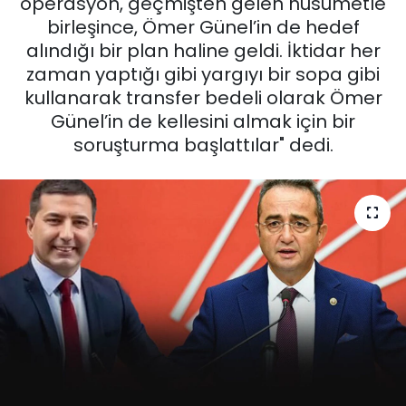
operasyon, geçmişten gelen husumetle
birleşince, Ömer Günel’in de hedef
KÜLTÜR SANAT
alındığı bir plan haline geldi. İktidar her
zaman yaptığı gibi yargıyı bir sopa gibi
MAGAZİN
kullanarak transfer bedeli olarak Ömer
Günel’in de kellesini almak için bir
POLİTİKA
soruşturma başlattılar" dedi.
SAĞLIK
Siyaset
SPOR
TEKNOLOJİ
Yaşam
YEREL POLİTİKA