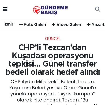
Ankara
Nöbetçi Eczaneler
İzmir
Foto Galeri
Video Galeri
Yazarl
Bilim Teknoloji
Hava Durumu
GÜNCEL
DÜNYA
Trafik Durumu
CHP’li Tezcan’dan
EGE
Süper Lig Puan Durumu ve Fikstür
Kuşadası operasyonu
tepkisi... Günel transfer
EĞİTİM
Tüm Manşetler
bedeli olarak hedef alındı
EKONOMİ
Son Dakika Haberleri
CHP Aydın Milletvekili Bülent Tezcan,
Kuşadası Belediyesi ve Ömer Günel’e
English News
Haber Arşivi
yönelik operasyonu “siyasi kumpas”
olarak nitelendirdi. Tezcan, "Bu
GÜNCEL