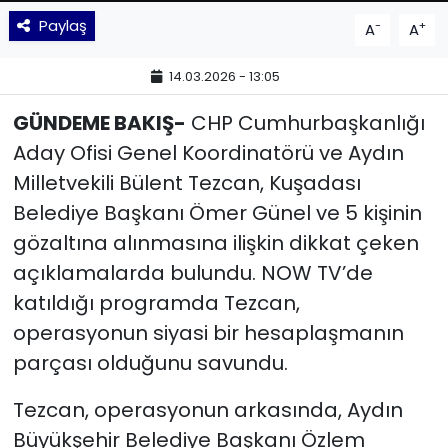
Paylaş
-
+
A
A
YEREL YÖNETİMLER
14.03.2026 - 13:05
Yurt
GÜNDEME BAKIŞ-
CHP Cumhurbaşkanlığı
Aday Ofisi Genel Koordinatörü ve Aydın
Milletvekili Bülent Tezcan, Kuşadası
Belediye Başkanı Ömer Günel ve 5 kişinin
gözaltına alınmasına ilişkin dikkat çeken
açıklamalarda bulundu. NOW TV’de
katıldığı programda Tezcan,
operasyonun siyasi bir hesaplaşmanın
parçası olduğunu savundu.
Tezcan, operasyonun arkasında, Aydın
Büyükşehir Belediye Başkanı Özlem