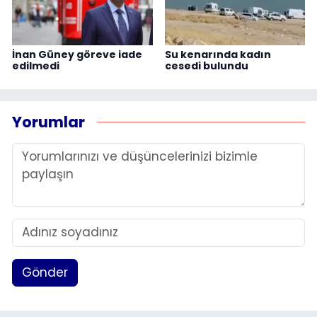
İnan Güney göreve iade
Su kenarında kadın
edilmedi
cesedi bulundu
Yorumlar
Gönder