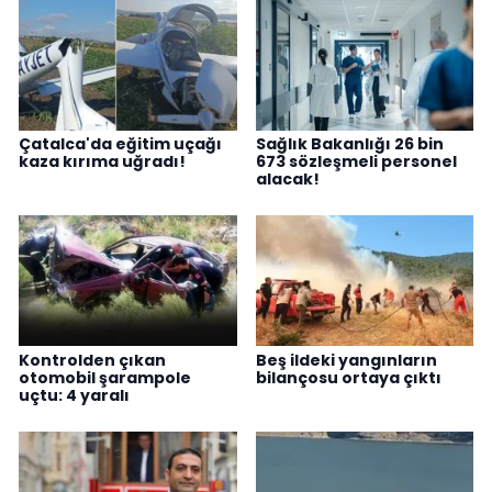
Çatalca'da eğitim uçağı
Sağlık Bakanlığı 26 bin
kaza kırıma uğradı!
673 sözleşmeli personel
alacak!
Kontrolden çıkan
Beş ildeki yangınların
otomobil şarampole
bilançosu ortaya çıktı
uçtu: 4 yaralı